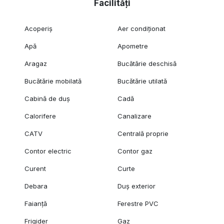
Facilități
Acoperiș
Aer condiționat
Apă
Apometre
Aragaz
Bucătărie deschisă
Bucătărie mobilată
Bucătărie utilată
Cabină de duș
Cadă
Calorifere
Canalizare
CATV
Centrală proprie
Contor electric
Contor gaz
Curent
Curte
Debara
Duș exterior
Faianță
Ferestre PVC
Frigider
Gaz