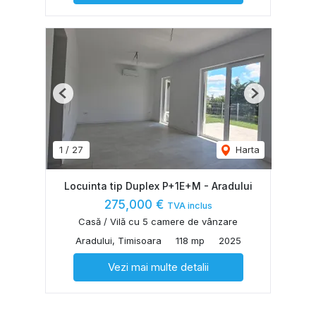
Previous
Next
1
/
27
Harta
Locuinta tip Duplex P+1E+M - Aradului
275,000 €
TVA inclus
Casă / Vilă cu 5 camere de vânzare
Aradului, Timisoara
118 mp
2025
Vezi mai multe detalii