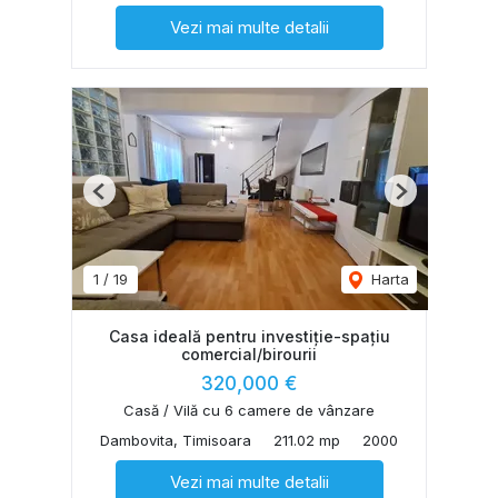
Vezi mai multe detalii
Previous
Next
1
/
19
Harta
Casa ideală pentru investiție-spațiu
comercial/birourii
320,000 €
Casă / Vilă cu 6 camere de vânzare
Dambovita, Timisoara
211.02 mp
2000
Vezi mai multe detalii