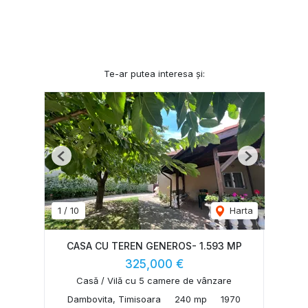
Te-ar putea interesa și:
Previous
Next
1
/
10
Harta
CASA CU TEREN GENEROS- 1.593 MP
325,000 €
Casă / Vilă cu 5 camere de vânzare
Dambovita, Timisoara
240 mp
1970