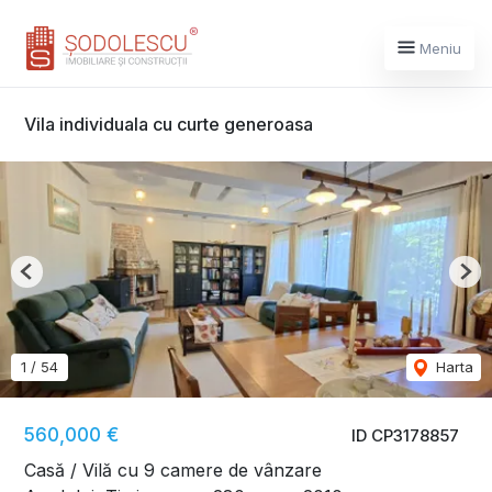
Meniu
Vila individuala cu curte generoasa
Previous
Nex
1
/
54
Harta
560,000 €
ID CP3178857
Casă / Vilă cu 9 camere de vânzare