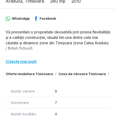
Aradului, Timisoara
280 mp
2010
WhatsApp
Facebook
​Vă prezentăm o proprietate deosebită prin prisma flexibilității
și a calității construcției, situată într-una dintre cele mai
căutate și dinamice zone din Timișoara (zona Calea Aradului
/ British School).
​Construită în anul 2010 în regie proprie, cu materiale de înaltă
Citește mai mult
calitate, casa a beneficiat de renovări și modernizări majore
în 2024 și 2025. Proprietatea este gândită inteligent, putând
Oferte imobiliare Timisoara
Case de vânzare Timisoara
Ca
funcționa fie ca o rezidență individuală fastuoasă, fie ca un
complex de 4 unități locative independente (ideal pentru
închiriere sau familii multigeneraționale).
Număr camere
9
Casa are regim de inaltime P+M+Pod, cu suprafata utila de
280 mp si teren de 762 mp.
Dormitoare
7
Casa a fost renovata si zugravita in anul 2025, au fost
schimbate: centrala termica, aparatele de aer conditionat,
Număr bucătării
4