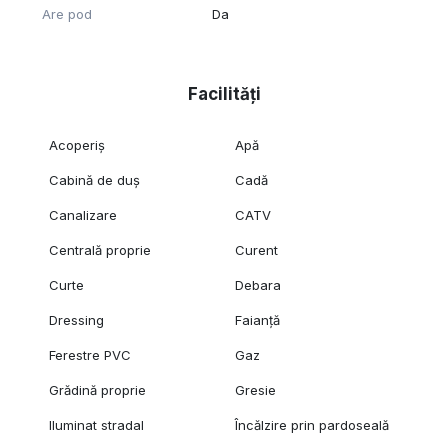
Are pod
Da
Facilități
Acoperiș
Apă
Cabină de duș
Cadă
Canalizare
CATV
Centrală proprie
Curent
Curte
Debara
Dressing
Faianță
Ferestre PVC
Gaz
Grădină proprie
Gresie
Iluminat stradal
Încălzire prin pardoseală