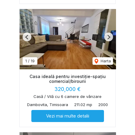
Previous
Next
1
/
19
Harta
Casa ideală pentru investiție-spațiu
comercial/birourii
320,000 €
Casă / Vilă cu 6 camere de vânzare
Dambovita, Timisoara
211.02 mp
2000
Vezi mai multe detalii