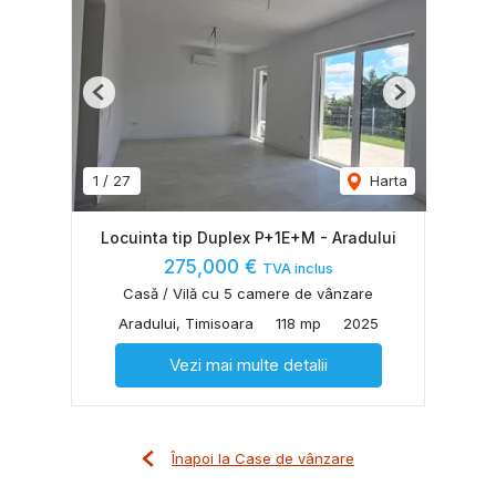
Previous
Next
1
/
27
Harta
Locuinta tip Duplex P+1E+M - Aradului
275,000 €
TVA inclus
Casă / Vilă cu 5 camere de vânzare
Aradului, Timisoara
118 mp
2025
Vezi mai multe detalii
Înapoi la Case de vânzare