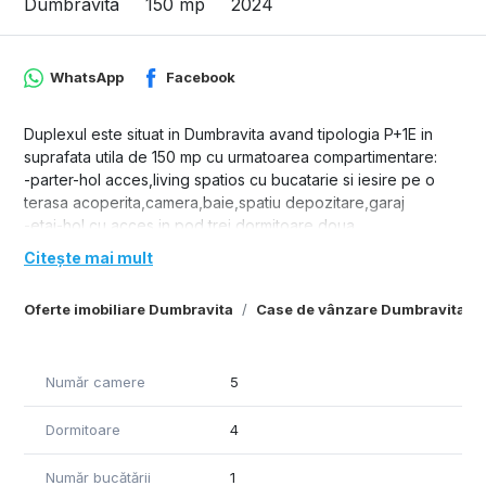
Dumbravita
150 mp
2024
WhatsApp
Facebook
Duplexul este situat in Dumbravita avand tipologia P+1E in
suprafata utila de 150 mp cu urmatoarea compartimentare:
-parter-hol acces,living spatios cu bucatarie si iesire pe o
terasa acoperita,camera,baie,spatiu depozitare,garaj
-etaj-hol cu acces in pod,trei dormitoare,doua
bai,dressing,terasa.
Citește mai mult
Duplexul este finisat complet si dispune de toate utilitatile.
Oferte imobiliare Dumbravita
Case de vânzare Dumbravita
Număr camere
5
Dormitoare
4
Număr bucătării
1