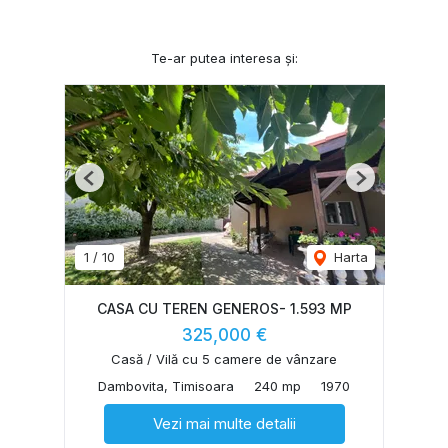
Te-ar putea interesa și:
Previous
Next
1
/
10
Harta
CASA CU TEREN GENEROS- 1.593 MP
325,000 €
Casă / Vilă cu 5 camere de vânzare
Dambovita, Timisoara
240 mp
1970
Vezi mai multe detalii