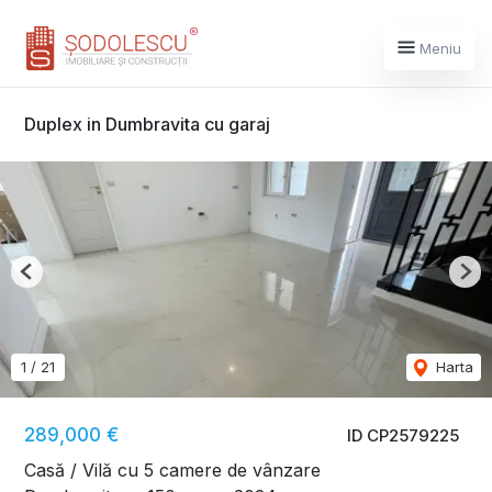
Meniu
Duplex in Dumbravita cu garaj
Previous
Nex
1
/
21
Harta
289,000 €
ID CP2579225
Casă / Vilă cu 5 camere de vânzare