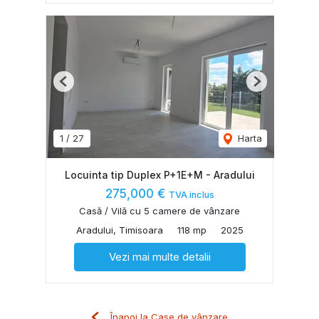
Previous
Next
1
/
27
Harta
Locuinta tip Duplex P+1E+M - Aradului
275,000 €
TVA inclus
Casă / Vilă cu 5 camere de vânzare
Aradului, Timisoara
118 mp
2025
Vezi mai multe detalii
Înapoi la Case de vânzare