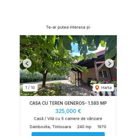
Te-ar putea interesa și:
Previous
Next
1
/
10
Harta
CASA CU TEREN GENEROS- 1.593 MP
325,000 €
Casă / Vilă cu 5 camere de vânzare
Dambovita, Timisoara
240 mp
1970