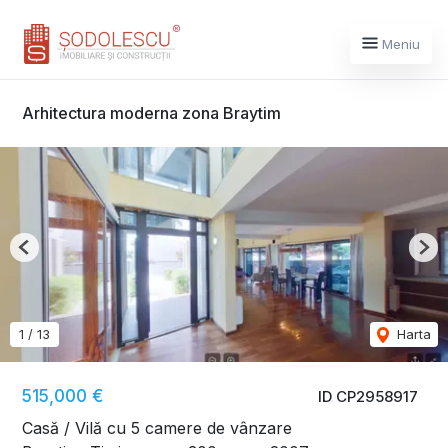
Meniu
Arhitectura moderna zona Braytim
Previous
Nex
1
/
13
Harta
515,000 €
ID CP2958917
Casă / Vilă cu 5 camere de vânzare