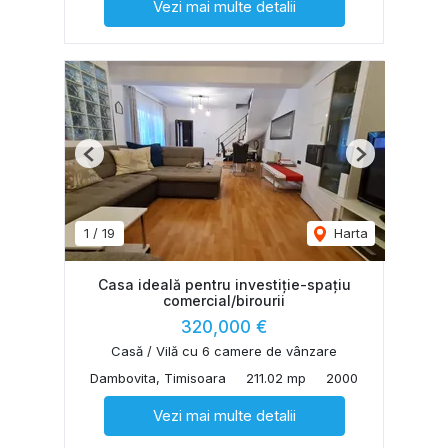
Vezi mai multe detalii
Previous
Next
1
/
19
Harta
Casa ideală pentru investiție-spațiu
comercial/birourii
320,000 €
Casă / Vilă cu 6 camere de vânzare
Dambovita, Timisoara
211.02 mp
2000
Vezi mai multe detalii