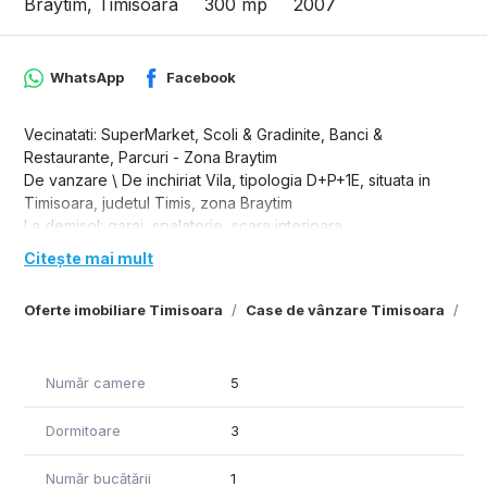
Braytim, Timisoara
300 mp
2007
WhatsApp
Facebook
Vecinatati: SuperMarket, Scoli & Gradinite, Banci &
Restaurante, Parcuri - Zona Braytim
De vanzare \ De inchiriat Vila, tipologia D+P+1E, situata in
Timisoara, judetul Timis, zona Braytim
La demisol: garaj, spalatorie, scara interioara.
La parter: living mare cu acces spre terase, dormitor ,
Citește mai mult
bucatarie, 2 terase, hol, baie, scara interioar, curte cu
gradina si jacuzzi
Oferte imobiliare Timisoara
Case de vânzare Timisoara
Ca
La etaj: 2 dormitoare, fiecare dormitor avand baie proprie,
spatiu birou , 2 bai, hol, 2 balcoane.
Se inchiriaza mobilata si utilata.
Număr camere
5
Disponibilitate proprietate: La cerere
Dormitoare
3
Număr bucătării
1