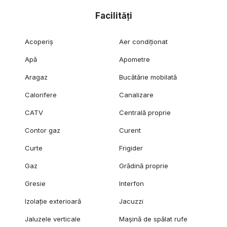
Facilități
Acoperiș
Aer condiționat
Apă
Apometre
Aragaz
Bucătărie mobilată
Calorifere
Canalizare
CATV
Centrală proprie
Contor gaz
Curent
Curte
Frigider
Gaz
Grădină proprie
Gresie
Interfon
Izolație exterioară
Jacuzzi
Jaluzele verticale
Mașină de spălat rufe