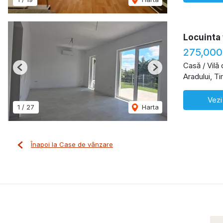
Locuinta 
275,000
Casă / Vilă
Previous
Next
Aradului, T
Vezi
1
/
27
Harta
Înapoi la Case de vânzare