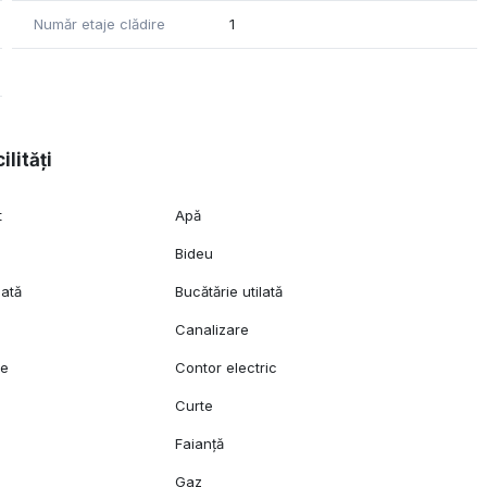
Număr etaje clădire
1
ilități
t
Apă
Bideu
lată
Bucătărie utilată
Canalizare
ie
Contor electric
Curte
Faianță
Gaz