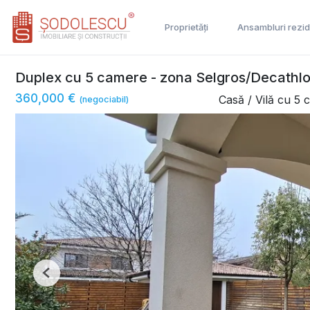
Proprietăți
Ansambluri rezid
Duplex cu 5 camere - zona Selgros/Decathl
360,000 €
Casă / Vilă cu 5
(negociabil)
Previous