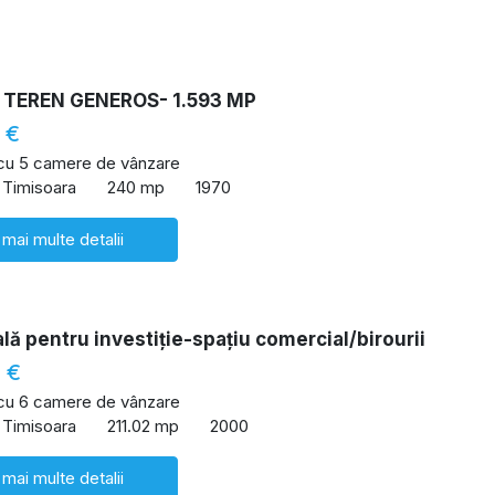
 TEREN GENEROS- 1.593 MP
 €
 cu 5 camere de vânzare
 Timisoara
240 mp
1970
 mai multe detalii
lă pentru investiție-spațiu comercial/birourii
 €
 cu 6 camere de vânzare
 Timisoara
211.02 mp
2000
 mai multe detalii