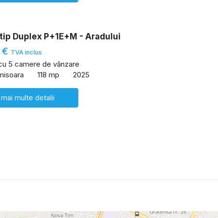
tip Duplex P+1E+M - Aradului
 €
TVA inclus
 cu 5 camere de vânzare
imisoara
118 mp
2025
 mai multe detalii