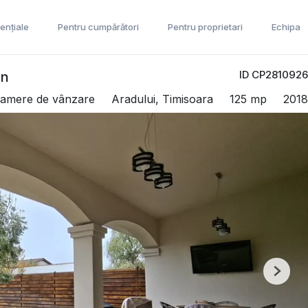
ențiale
Pentru cumpărători
Pentru proprietari
Echipa
ID CP2810926
on
 camere de vânzare
Aradului, Timisoara
125 mp
2018
Next