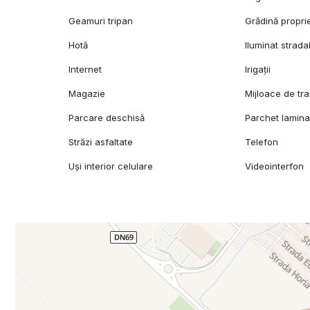
Geamuri tripan
Grădină propri
Hotă
Iluminat strada
Internet
Irigații
Magazie
Mijloace de tr
Parcare deschisă
Parchet lamina
Străzi asfaltate
Telefon
Uși interior celulare
Videointerfon