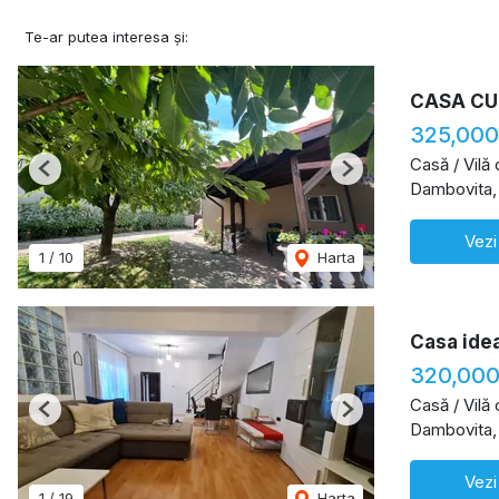
Te-ar putea interesa și:
CASA CU
325,000
Casă / Vilă
Previous
Next
Dambovita,
Vezi
1
/
10
Harta
Casa idea
320,000
Casă / Vilă
Previous
Next
Dambovita,
Vezi
1
/
19
Harta