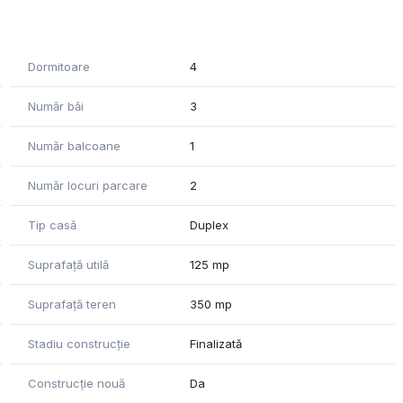
arii, depozitare sub scara, spatiu tehnic, living cu loc de
moasa acoperita;
r matrimonial cu baie proprie.
Dormitoare
4
re in pardoseala cu termostate ambientale montate pe
Număr băi
3
a auto automatizata.
Număr balcoane
1
Număr locuri parcare
2
Tip casă
Duplex
Suprafață utilă
125 mp
Suprafață teren
350 mp
Stadiu construcție
Finalizată
Construcție nouă
Da