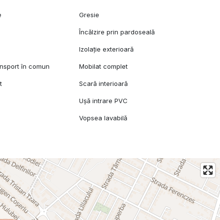
e
Gresie
l
Încălzire prin pardoseală
Izolație exterioară
ansport în comun
Mobilat complet
t
Scară interioară
Ușă intrare PVC
Vopsea lavabilă