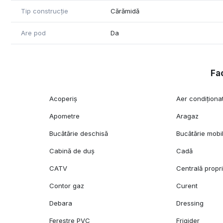
Tip construcție
Cărămidă
Are pod
Da
Fac
Acoperiș
Aer condiționa
Apometre
Aragaz
Bucătărie deschisă
Bucătărie mobi
Cabină de duș
Cadă
CATV
Centrală propr
Contor gaz
Curent
Debara
Dressing
Ferestre PVC
Frigider