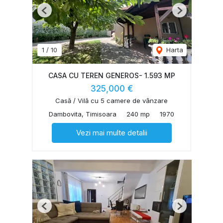
Previous
Next
1
/
10
Harta
CASA CU TEREN GENEROS- 1.593 MP
325,000 €
Casă / Vilă cu 5 camere de vânzare
Dambovita, Timisoara
240 mp
1970
Vezi mai multe detalii
Previous
Next