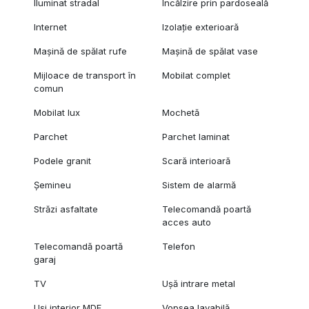
Iluminat stradal
Încălzire prin pardoseală
Internet
Izolație exterioară
Mașină de spălat rufe
Mașină de spălat vase
Mijloace de transport în
Mobilat complet
comun
Mobilat lux
Mochetă
Parchet
Parchet laminat
Podele granit
Scară interioară
Șemineu
Sistem de alarmă
Străzi asfaltate
Telecomandă poartă
acces auto
Telecomandă poartă
Telefon
garaj
TV
Ușă intrare metal
Uși interior MDF
Vopsea lavabilă