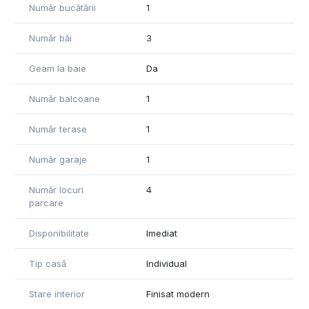
reprezinta alegerea ideala pentru cei care cauta un camin
Număr bucătării
1
ultramodern si pozitionat intr-o zona buna din Dumbravita.
Număr băi
3
Geam la baie
Da
Număr balcoane
1
Număr terase
1
Număr garaje
1
Număr locuri
4
parcare
Disponibilitate
Imediat
Tip casă
Individual
Stare interior
Finisat modern