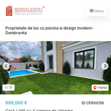
Meniu
Proprietate de lux cu piscina si design modern-
Dumbravita
Previous
Nex
1
/
17
Harta
899,000 €
ID CP950118
Casă / Vilă cu 4 camere de vânzare