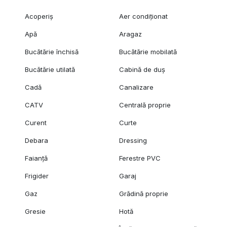
Acoperiș
Aer condiționat
Apă
Aragaz
Bucătărie închisă
Bucătărie mobilată
Bucătărie utilată
Cabină de duș
Cadă
Canalizare
CATV
Centrală proprie
Curent
Curte
Debara
Dressing
Faianță
Ferestre PVC
Frigider
Garaj
Gaz
Grădină proprie
Gresie
Hotă