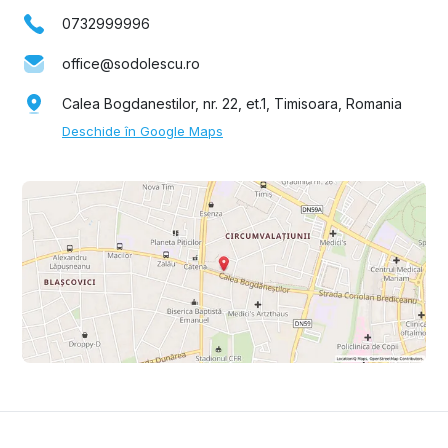
0732999996
office@sodolescu.ro
Calea Bogdanestilor, nr. 22, et.1, Timisoara, Romania
Deschide în Google Maps