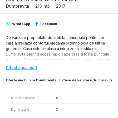
Dumbravita
210 mp
2017
WhatsApp
Facebook
De vanzare proprietate deosebita conceputa pentru cei
care apreciaza confortul,eleganta si tehnologia de ultima
generatie.Casa este amplasata intr-o zona linistita din
Dumbravita,oferind acces rapid catre oras si toate punctele
de interes.Proprietatea se remarca prin arhitectura moderna
si finisajele premium,alese cu atentie pentru a crea un
Citește mai mult
ambient functional.Livingul generos cu deschidere directa
catre terasa si piscina,bucataria spatioasa complet echipata
Oferte imobiliare Dumbravita
Case de vânzare Dumbravita
cu electrocasnice performante.
Casa dispune de living generos, trei dormitoare,trei
bai,bucatarie,hol acces si terasa.Intreaga locuinta este dotata
Număr camere
4
cu finisaje premium,incalzire in
pardoseala,climatizare.Exteriorul este amenajat cu piscina,o
Dormitoare
3
curte frumos amenajata si o terasa care ofera intimitate si
spatiu pentru activitati in aer liber.Aceasta proprietate