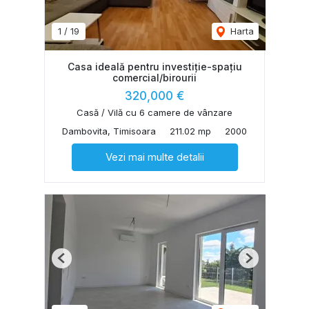
1
/
19
Harta
Casa ideală pentru investiție-spațiu
comercial/birourii
320,000 €
Casă / Vilă cu 6 camere de vânzare
Dambovita, Timisoara
211.02 mp
2000
Vezi mai multe detalii
Previous
Next