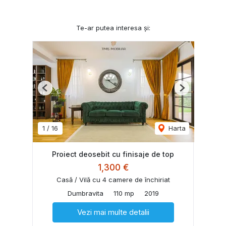
Te-ar putea interesa și:
Previous
Next
1
/
16
Harta
Proiect deosebit cu finisaje de top
1,300 €
Casă / Vilă cu 4 camere de închiriat
Dumbravita
110 mp
2019
Vezi mai multe detalii