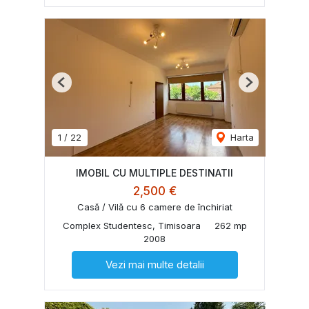
Previous
Next
1
/
22
Harta
IMOBIL CU MULTIPLE DESTINATII
2,500 €
Casă / Vilă cu 6 camere de închiriat
Complex Studentesc, Timisoara
262 mp
2008
Vezi mai multe detalii