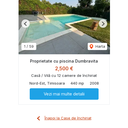
Previous
Next
1
/
59
Harta
Proprietate cu piscina Dumbravita
2,500 €
Casă / Vilă cu 12 camere de închiriat
Nord-Est, Timisoara
440 mp
2008
Vezi mai multe detalii
Înapoi la Case de închiriat