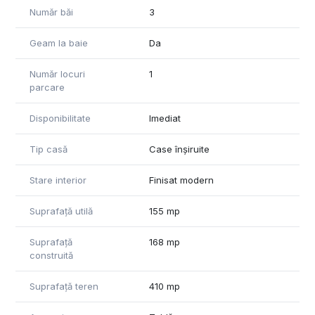
Număr băi
3
Geam la baie
Da
Număr locuri
1
parcare
Disponibilitate
Imediat
Tip casă
Case înșiruite
Stare interior
Finisat modern
Suprafață utilă
155 mp
Suprafață
168 mp
construită
Suprafață teren
410 mp