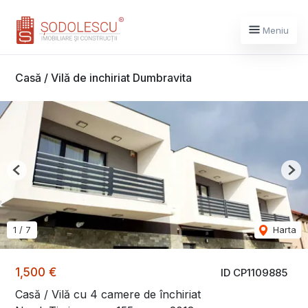
Meniu
Casă / Vilă de inchiriat Dumbravita
Previous
Nex
1
/
7
Harta
1,500 €
ID CP1109885
Casă / Vilă cu 4 camere de închiriat