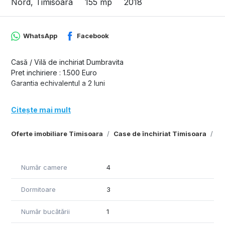
Nord, Timisoara
155 mp
2018
WhatsApp
Facebook
Casă / Vilă de inchiriat Dumbravita
Pret inchiriere : 1.500 Euro
Garantia echivalentul a 2 luni
Citește mai mult
Oferte imobiliare Timisoara
Case de închiriat Timisoara
Ca
Număr camere
4
Dormitoare
3
Număr bucătării
1