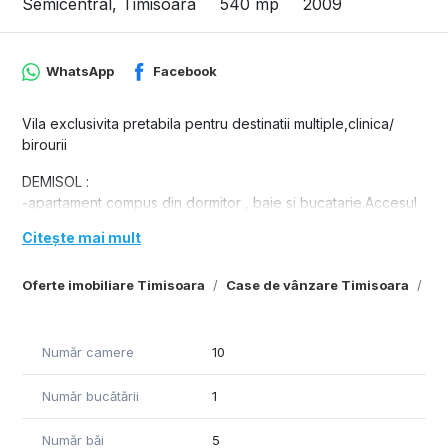
Semicentral, Timisoara
540 mp
2009
WhatsApp
Facebook
Vila exclusivita pretabila pentru destinatii multiple,clinica/
birourii
DEMISOL :
-apartament compus din dormitor , baie si bucatarie.Accesul
se poate face ,separat ,atat din interior cat si din curtea
Citește mai mult
exterioara
-spalatorie/uscatorie
Oferte imobiliare Timisoara
Case de vânzare Timisoara
Ca
-camera tehnica in care sunt instalate doua centrale pe gaz
-camera de refrigerare
-doua garaje cu porti actionate electric
- panouri solare
Număr camere
10
- incalzire in pardoseala
PARTER :
Număr bucătării
1
-holul de intrare cu suprafata deosebit de generoasa
-birou
Număr băi
5