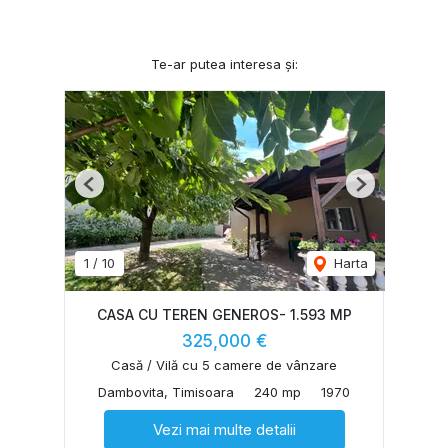
Te-ar putea interesa și:
Previous
Next
1
/
10
Harta
CASA CU TEREN GENEROS- 1.593 MP
325,000 €
Casă / Vilă cu 5 camere de vânzare
Dambovita, Timisoara
240 mp
1970
Vezi mai multe detalii