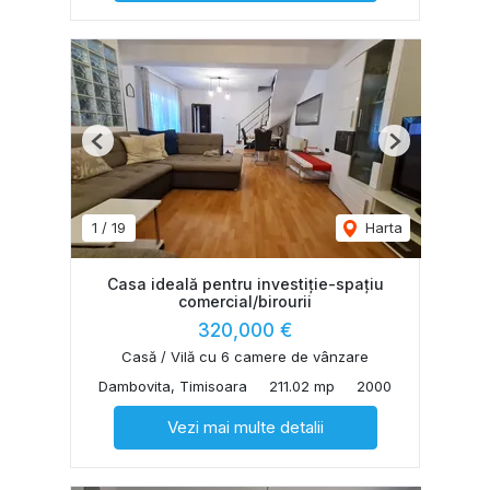
Previous
Next
1
/
19
Harta
Casa ideală pentru investiție-spațiu
comercial/birourii
320,000 €
Casă / Vilă cu 6 camere de vânzare
Dambovita, Timisoara
211.02 mp
2000
Vezi mai multe detalii