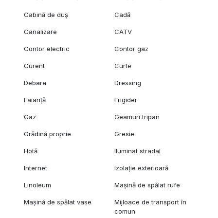
Podele: Parchet, Gresie
Cabină de duș
Cadă
Izolatii termice: Exterior
Pereti: Faianta, Vopsea lavabila Tapet
Canalizare
CATV
Contor electric
Contor gaz
Curent
Curte
Debara
Dressing
Faianță
Frigider
Gaz
Geamuri tripan
Grădină proprie
Gresie
Hotă
Iluminat stradal
Internet
Izolație exterioară
Linoleum
Mașină de spălat rufe
Mașină de spălat vase
Mijloace de transport în
comun