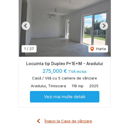
Previous
Next
1
/
27
Harta
Locuinta tip Duplex P+1E+M - Aradului
275,000 €
TVA inclus
Casă / Vilă cu 5 camere de vânzare
Aradului, Timisoara
118 mp
2025
Vezi mai multe detalii
Înapoi la Case de vânzare