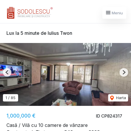
Meniu
Lux la 5 minute de Iulius Twon
Previous
Nex
1
/
85
Harta
1,000,000 €
ID CP824317
Casă / Vilă cu 10 camere de vânzare