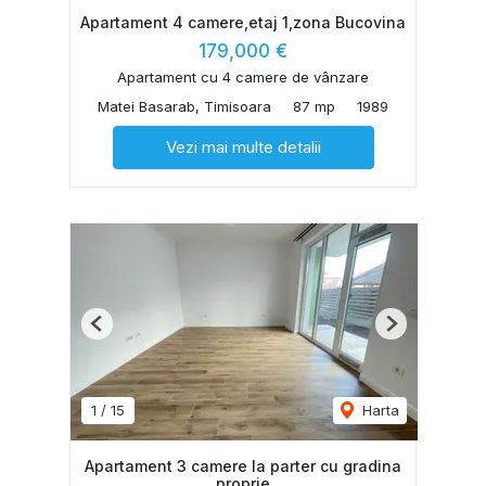
Apartament 4 camere,etaj 1,zona Bucovina
179,000 €
Apartament cu 4 camere de vânzare
Matei Basarab, Timisoara
87 mp
1989
Vezi mai multe detalii
Previous
Next
1
/
15
Harta
Apartament 3 camere la parter cu gradina
proprie