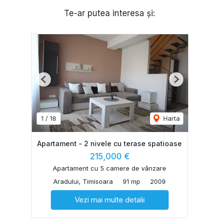
Te-ar putea interesa și:
Previous
Next
1
/
18
Harta
Apartament - 2 nivele cu terase spatioase
215,000 €
Apartament cu 5 camere de vânzare
Aradului, Timisoara
91 mp
2009
Vezi mai multe detalii