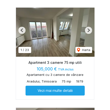
Previous
Next
1
/
23
Harta
Apartment 3 camere 75 mp utili
105,000 €
TVA inclus
Apartament cu 3 camere de vânzare
Aradului, Timisoara
75 mp
1979
Vezi mai multe detalii