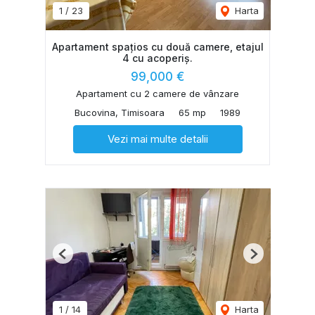
1
/
23
Harta
Apartament spațios cu două camere, etajul
4 cu acoperiș.
99,000 €
Apartament cu 2 camere de vânzare
Bucovina, Timisoara
65 mp
1989
Vezi mai multe detalii
Previous
Next
1
/
14
Harta