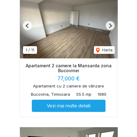
Previous
Next
1
/
11
Harta
Apartament 2 camere la Mansarda zona
Bucovinei
77,000 €
Apartament cu 2 camere de vânzare
Bucovina, Timisoara
55.5 mp
1980
Vezi mai multe detalii