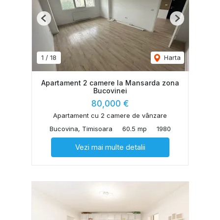
Previous
Next
1
/
18
Harta
Apartament 2 camere la Mansarda zona
Bucovinei
80,000 €
Apartament cu 2 camere de vânzare
Bucovina, Timisoara
60.5 mp
1980
Vezi mai multe detalii