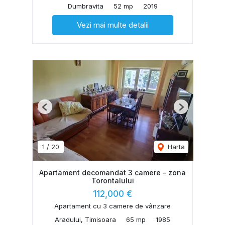
Dumbravita
52 mp
2019
Vezi mai multe detalii
Previous
Next
1
/
20
Harta
Apartament decomandat 3 camere - zona
Torontalului
112,000 €
Apartament cu 3 camere de vânzare
Aradului, Timisoara
65 mp
1985