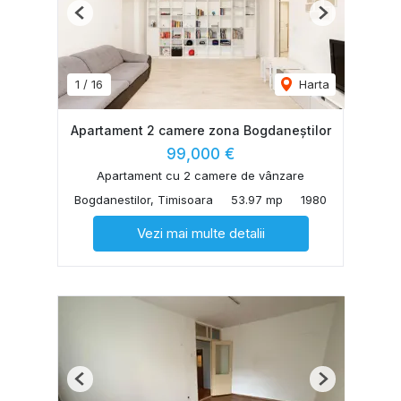
Previous
Next
1
/
16
Harta
Apartament 2 camere zona Bogdaneștilor
99,000 €
Apartament cu 2 camere de vânzare
Bogdanestilor, Timisoara
53.97 mp
1980
Vezi mai multe detalii
Previous
Next