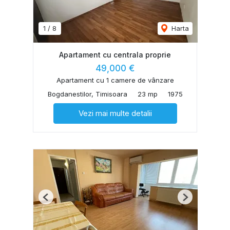
1
/
8
Harta
Apartament cu centrala proprie
49,000 €
Apartament cu 1 camere de vânzare
Bogdanestilor, Timisoara
23 mp
1975
Vezi mai multe detalii
Previous
Next