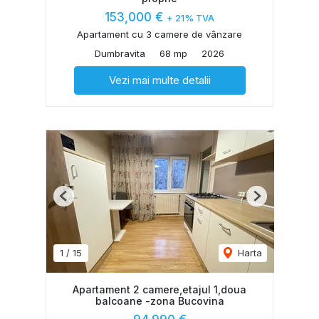
153,000 €
+ 21% TVA
Apartament cu 3 camere de vânzare
Dumbravita
68 mp
2026
Vezi mai multe detalii
Previous
Next
1
/
15
Harta
Apartament 2 camere,etajul 1,doua
balcoane -zona Bucovina