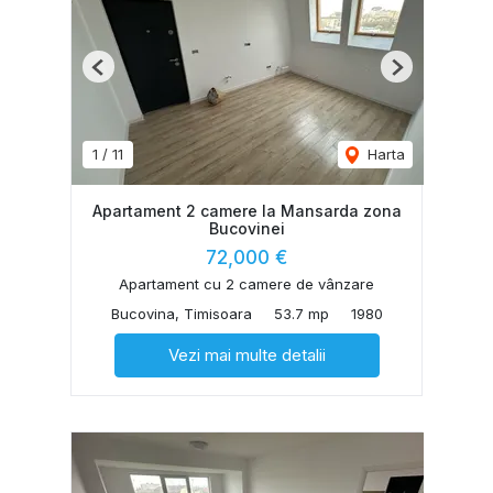
Previous
Next
1
/
11
Harta
Apartament 2 camere la Mansarda zona
Bucovinei
72,000 €
Apartament cu 2 camere de vânzare
Bucovina, Timisoara
53.7 mp
1980
Vezi mai multe detalii