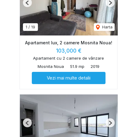
Previous
Next
1
/
19
Harta
Apartament lux, 2 camere Mosnita Noua!
103,000 €
Apartament cu 2 camere de vânzare
Mosnita Noua
51.9 mp
2019
Vezi mai multe detalii
Previous
Next