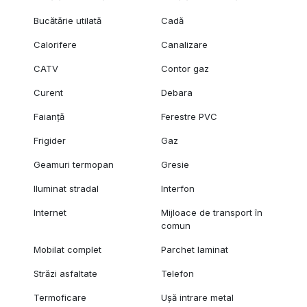
Bucătărie utilată
Cadă
Calorifere
Canalizare
CATV
Contor gaz
Curent
Debara
Faianță
Ferestre PVC
Frigider
Gaz
Geamuri termopan
Gresie
Iluminat stradal
Interfon
Internet
Mijloace de transport în
comun
Mobilat complet
Parchet laminat
Străzi asfaltate
Telefon
Termoficare
Ușă intrare metal