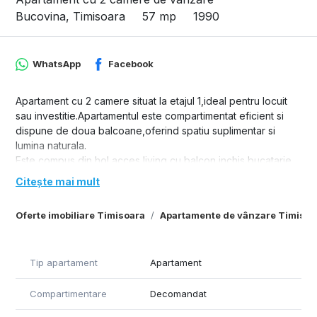
Bucovina, Timisoara
57 mp
1990
WhatsApp
Facebook
Apartament cu 2 camere situat la etajul 1,ideal pentru locuit
sau investitie.Apartamentul este compartimentat eficient si
dispune de doua balcoane,oferind spatiu suplimentar si
lumina naturala.
Este compus din hol acces,living cu balcon inchis,bucatarie
spatioasa cu debara,dormitor cu balcon si o debara pe hol.
Citește mai mult
Etajul unu ofera confort si acces usor,fiind potrivit atat pentru
familii cat si pentru persoane in varsta.Este situat in zona
Oferte imobiliare Timisoara
Apartamente de vânzare Timisoa
Bucovina,o zona linistita cu acces facil la
magazine,parcuri,scoli,gradinite si alte puncte de interes.
Tip apartament
Apartament
Compartimentare
Decomandat