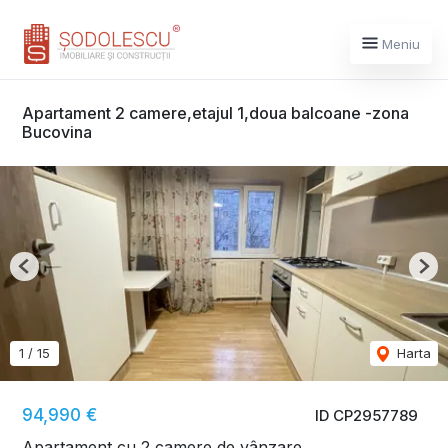
Meniu
Apartament 2 camere,etajul 1,doua balcoane -zona
Bucovina
Previous
Nex
1
/
15
Harta
94,990 €
ID CP2957789
Apartament cu 2 camere de vânzare