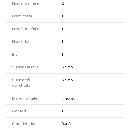
Număr camere
2
Dormitoare
1
Număr bucătării
1
Număr băi
1
Etaj
1
Suprafață utilă
57 mp
Suprafață
67 mp
construită
Disponibilitate
Imediat
Confort
1
Stare interior
Bună