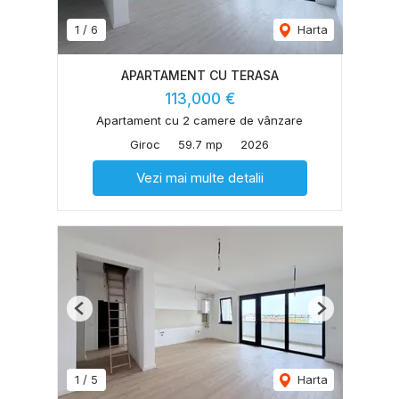
1
/
6
Harta
APARTAMENT CU TERASA
113,000 €
Apartament cu 2 camere de vânzare
Giroc
59.7 mp
2026
Vezi mai multe detalii
Previous
Next
1
/
5
Harta