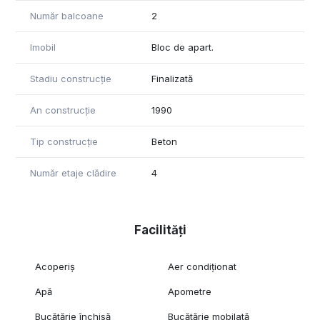
Număr balcoane
2
Imobil
Bloc de apart.
Stadiu construcție
Finalizată
An construcție
1990
Tip construcție
Beton
Număr etaje clădire
4
Facilități
Acoperiș
Aer condiționat
Apă
Apometre
Bucătărie închisă
Bucătărie mobilată