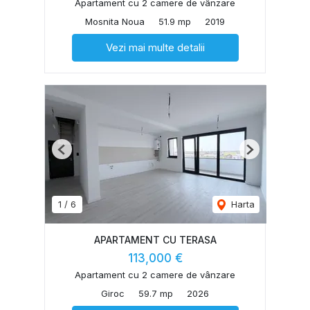
Apartament cu 2 camere de vânzare
Mosnita Noua
51.9 mp
2019
Vezi mai multe detalii
Previous
Next
1
/
6
Harta
APARTAMENT CU TERASA
113,000 €
Apartament cu 2 camere de vânzare
Giroc
59.7 mp
2026