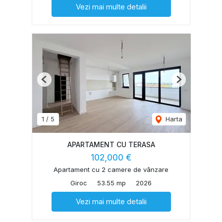
Vezi mai multe detalii
Previous
Next
1
/
5
Harta
APARTAMENT CU TERASA
102,000 €
Apartament cu 2 camere de vânzare
Giroc
53.55 mp
2026
Vezi mai multe detalii