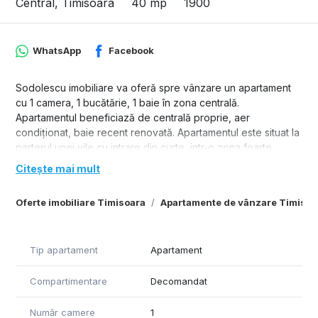
Central, Timisoara
40 mp
1900
WhatsApp
Facebook
Sodolescu imobiliare va oferă spre vânzare un apartament
cu 1 camera, 1 bucătărie, 1 baie în zona centrală.
Apartamentul beneficiază de centrală proprie, aer
condiționat, baie recent renovată. Apartamentul este situat la
parterul unei vile cu intrare din curte, intr-o zona foarte
liniștită la 5 minute de centru cu doar 4 proprietari.
Citește mai mult
Oferte imobiliare Timisoara
Apartamente de vânzare Timisoa
Tip apartament
Apartament
Compartimentare
Decomandat
Număr camere
1