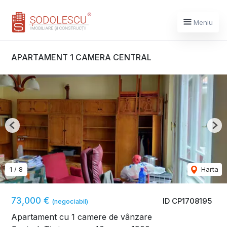
Meniu
APARTAMENT 1 CAMERA CENTRAL
Previous
Nex
1
/
8
Harta
73,000 €
ID CP1708195
(negociabil)
Apartament cu 1 camere de vânzare