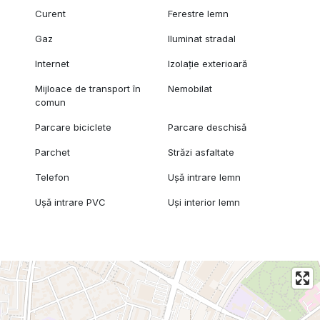
Curent
Ferestre lemn
Gaz
Iluminat stradal
Internet
Izolație exterioară
Mijloace de transport în
Nemobilat
comun
Parcare biciclete
Parcare deschisă
Parchet
Străzi asfaltate
Telefon
Ușă intrare lemn
Ușă intrare PVC
Uși interior lemn