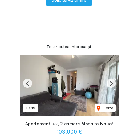
Te-ar putea interesa și:
Previous
Next
1
/
19
Harta
Apartament lux, 2 camere Mosnita Noua!
103,000 €