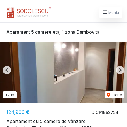
Meniu
Aparament 5 camere etaj 1 zona Dambovita
Previous
Nex
1
/
16
Harta
124,900 €
ID CP1652724
Apartament cu 5 camere de vânzare