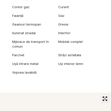
Contor gaz
Curent
Faianță
Gaz
Geamuri termopan
Gresie
Iluminat stradal
Interfon
Mijloace de transport în
Mobilat complet
comun
Parchet
Străzi asfaltate
Ușă intrare metal
Uși interior lemn
Vopsea lavabilă