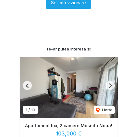
Solicită vizionare
Te-ar putea interesa și:
Previous
Next
1
/
19
Harta
Apartament lux, 2 camere Mosnita Noua!
103,000 €