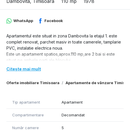
Dambovita, Timisoara
110 mp
1978
WhatsApp
Facebook
Apartamentul este situat in zona Dambovita la etajul 1. este
complet renovat, parchet masiv in toate camerele, tamplarie
PVC, instalatie electrica noua.
Este un apartament spatios,aprox.110 mp,are 2 bai si este
situat pe ambele parti ale blocului.
Se poate ocupa imediat.
Citește mai mult
Oferte imobiliare Timisoara
Apartamente de vânzare Timisoa
Tip apartament
Apartament
Compartimentare
Decomandat
Număr camere
5