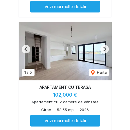
Vezi mai multe detalii
Previous
Next
1
/
5
Harta
APARTAMENT CU TERASA
102,000 €
Apartament cu 2 camere de vânzare
Giroc
53.55 mp
2026
Vezi mai multe detalii