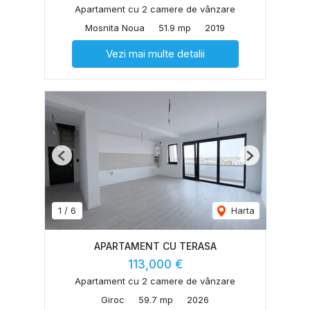
Apartament cu 2 camere de vânzare
Mosnita Noua
51.9 mp
2019
Vezi mai multe detalii
Previous
Next
1
/
6
Harta
APARTAMENT CU TERASA
113,000 €
Apartament cu 2 camere de vânzare
Giroc
59.7 mp
2026