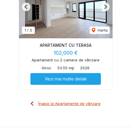
Previous
Next
1
/
5
Harta
APARTAMENT CU TERASA
102,000 €
Apartament cu 2 camere de vânzare
Giroc
53.55 mp
2026
Vezi mai multe detalii
Înapoi la Apartamente de vânzare