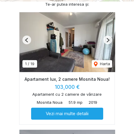
Te-ar putea interesa și:
Previous
Next
1
/
19
Harta
Apartament lux, 2 camere Mosnita Noua!
103,000 €
Apartament cu 2 camere de vânzare
Mosnita Noua
51.9 mp
2019
Vezi mai multe detalii