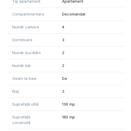
Tip apartament
Apartament
Apartamentul dispune de finisaje precum:parchet din stejar
masiv,tamplarie de lemn,gresie si faianta din Italia,centrala
Compartimentare
Decomandat
proprie pe gaz.
Proprietatea dispune de acces la o curte interioara.
Număr camere
4
Dormitoare
3
Număr bucătării
2
Număr băi
2
Geam la baie
Da
Etaj
3
Suprafață utilă
136 mp
Suprafață
180 mp
construită