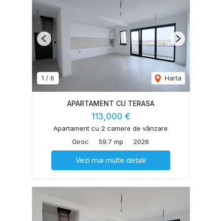
Previous
Next
1
/
6
Harta
APARTAMENT CU TERASA
113,000 €
Apartament cu 2 camere de vânzare
Giroc
59.7 mp
2026
Vezi mai multe detalii