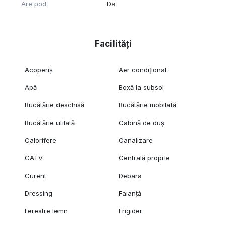
Are pod
Da
Facilități
Acoperiș
Aer condiționat
Apă
Boxă la subsol
Bucătărie deschisă
Bucătărie mobilată
Bucătărie utilată
Cabină de duș
Calorifere
Canalizare
CATV
Centrală proprie
Curent
Debara
Dressing
Faianță
Ferestre lemn
Frigider