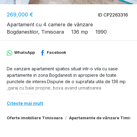
269,000 €
ID CP2263316
Apartament cu 4 camere de vânzare
Bogdanestilor, Timisoara
136 mp
1990
WhatsApp
Facebook
De vanzare apartament spatios situat intr-o vila cu sase
apartamente in zona Bogdanesti in apropiere de toate
punctele de interes.Dispune de o suprafata utila de 136 mp
,garaj cu baie proprie, boxa avand urmatoarea
compartimentare:
-hol acces
Citește mai mult
-living luminos
-trei dormitoare
Oferte imobiliare Timisoara
Apartamente de vânzare Timisoa
-doua bai
-bucatarie mobilata si utilata
-doua balcoane