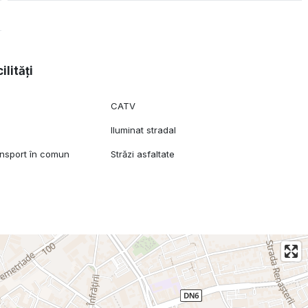
ilități
CATV
Iluminat stradal
ansport în comun
Străzi asfaltate