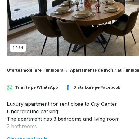
1
/
34
Oferte imobiliare Timisoara
Apartamente de închiriat Timiso
Trimite pe
WhatsApp
Distribuie pe
Facebook
Luxury apartment for rent close to City Center
Underground parking
The apartment has 3 bedrooms and living room
2 bathrooms
110 square meters