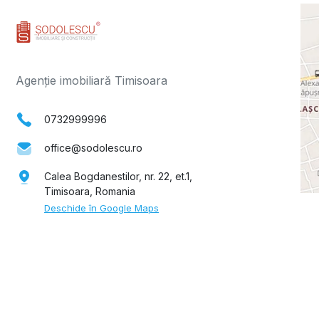
Agenție imobiliară Timisoara
0732999996
office@sodolescu.ro
Calea Bogdanestilor, nr. 22, et.1,
Timisoara, Romania
Deschide în Google Maps