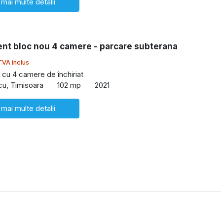
 mai multe detalii
nt bloc nou 4 camere - parcare subterana
TVA inclus
cu 4 camere de închiriat
cu, Timisoara
102 mp
2021
 mai multe detalii