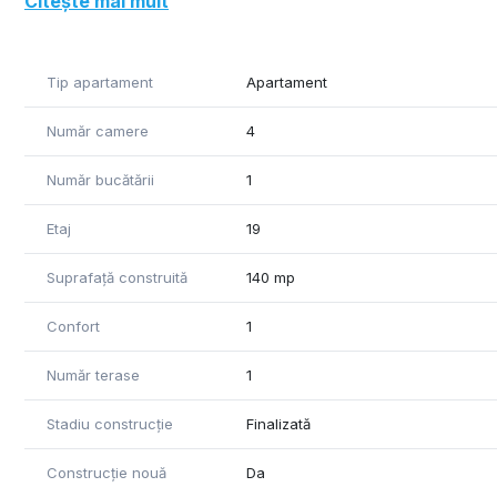
Citește mai mult
49 meters has the terrace
Tip apartament
Apartament
Număr camere
4
Număr bucătării
1
Etaj
19
Suprafață construită
140 mp
Confort
1
Număr terase
1
Stadiu construcție
Finalizată
Construcție nouă
Da