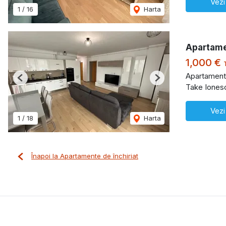
Vezi
1
/
16
Harta
Apartame
1,000 €
Apartament 
Previous
Next
Take Iones
Vezi
1
/
18
Harta
Înapoi la Apartamente de închiriat