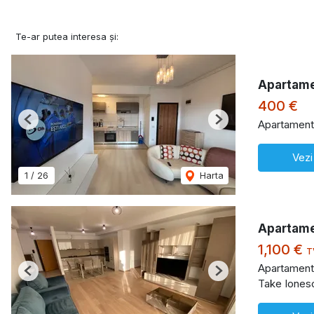
Te-ar putea interesa și:
Apartame
400 €
Apartament 
Previous
Next
Vezi
1
/
26
Harta
Apartame
1,100 €
T
Apartament 
Previous
Next
Take Iones