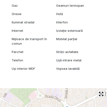
Gaz
Geamuri termopan
Gresie
Hotă
Iluminat stradal
Interfon
Internet
Izolație exterioară
Mijloace de transport în
Mobilat parțial
comun
Parchet
Străzi asfaltate
Telefon
Ușă intrare metal
Uși interior MDF
Vopsea lavabilă