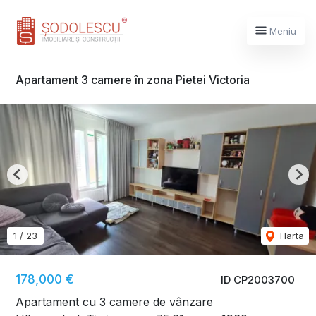
Meniu
Apartament 3 camere în zona Pietei Victoria
Previous
Nex
1
/
23
Harta
178,000 €
ID CP2003700
Apartament cu 3 camere de vânzare