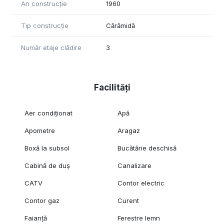
An construcție
1960
Tip construcție
Cărămidă
Număr etaje clădire
3
Facilități
Aer condiționat
Apă
Apometre
Aragaz
Boxă la subsol
Bucătărie deschisă
Cabină de duș
Canalizare
CATV
Contor electric
Contor gaz
Curent
Faianță
Ferestre lemn