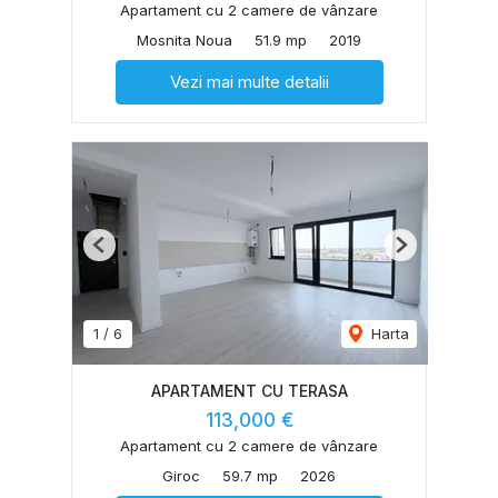
Apartament cu 2 camere de vânzare
Mosnita Noua
51.9 mp
2019
Vezi mai multe detalii
Previous
Next
1
/
6
Harta
APARTAMENT CU TERASA
113,000 €
Apartament cu 2 camere de vânzare
Giroc
59.7 mp
2026