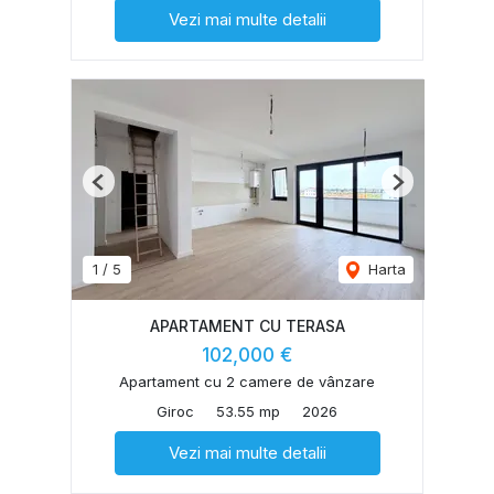
Vezi mai multe detalii
Previous
Next
1
/
5
Harta
APARTAMENT CU TERASA
102,000 €
Apartament cu 2 camere de vânzare
Giroc
53.55 mp
2026
Vezi mai multe detalii