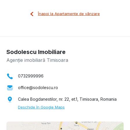
Înapoi la Apartamente de vânzare
Sodolescu Imobiliare
Agenție imobiliară Timisoara
0732999996
office@sodolescu.ro
Calea Bogdanestilor, nr. 22, et.1, Timisoara, Romania
Deschide în Google Maps