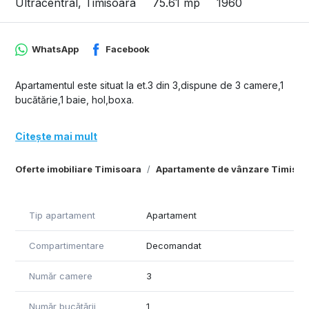
Ultracentral, Timisoara
75.61 mp
1960
WhatsApp
Facebook
Apartamentul este situat la et.3 din 3,dispune de 3 camere,1
bucătărie,1 baie, hol,boxa.
Citește mai mult
Oferte imobiliare Timisoara
Apartamente de vânzare Timisoa
Tip apartament
Apartament
Compartimentare
Decomandat
Număr camere
3
Număr bucătării
1