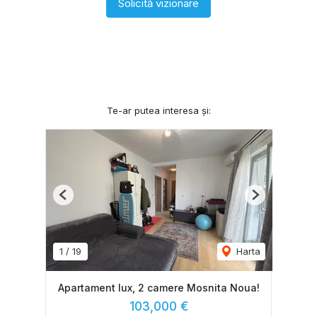
Solicită vizionare
Te-ar putea interesa și:
Previous
Next
1
/
19
Harta
Apartament lux, 2 camere Mosnita Noua!
103,000 €