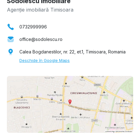
Sodolescu Imobiliare
Agenție imobiliară Timisoara
0732999996
office@sodolescu.ro
Calea Bogdanestilor, nr. 22, et.1, Timisoara, Romania
Deschide în Google Maps