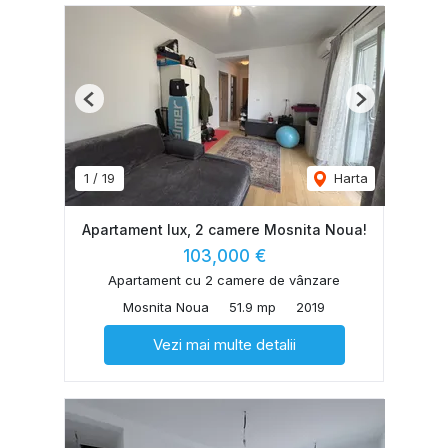
Previous
Next
1
/
19
Harta
Apartament lux, 2 camere Mosnita Noua!
103,000 €
Apartament cu 2 camere de vânzare
Mosnita Noua
51.9 mp
2019
Vezi mai multe detalii