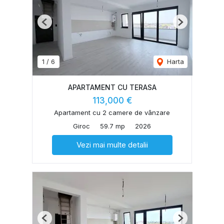
Previous
Next
1
/
6
Harta
APARTAMENT CU TERASA
113,000 €
Apartament cu 2 camere de vânzare
Giroc
59.7 mp
2026
Vezi mai multe detalii
Previous
Next