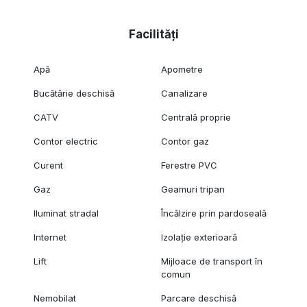
Facilități
Apă
Apometre
Bucătărie deschisă
Canalizare
CATV
Centrală proprie
Contor electric
Contor gaz
Curent
Ferestre PVC
Gaz
Geamuri tripan
Iluminat stradal
Încălzire prin pardoseală
Internet
Izolație exterioară
Lift
Mijloace de transport în
comun
Nemobilat
Parcare deschisă