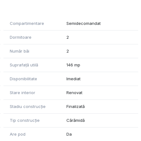
Compartimentare
Semidecomandat
tionate geamurile si usile interioare din lemn.
Dormitoare
2
v. Incalzirea se realizeaza cu ajutorul centralei proprii
Număr băi
2
Suprafață utilă
146 mp
Disponibilitate
Imediat
Stare interior
Renovat
Stadiu construcție
Finalizată
Tip construcție
Cărămidă
Are pod
Da