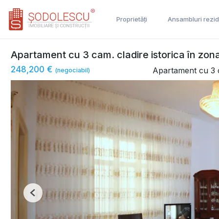
Proprietăți
Ansambluri rezid
Apartament cu 3 cam. cladire istorica în zona
248,200 €
Apartament cu 3 
(negociabil)
Previous