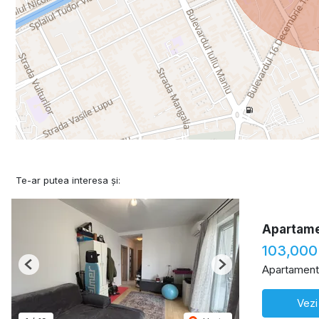
Te-ar putea interesa și:
Apartame
103,000
Apartament
Previous
Next
Vezi