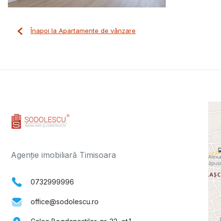
Înapoi la Apartamente de vânzare
Agenție imobiliară Timisoara
0732999996
office@sodolescu.ro