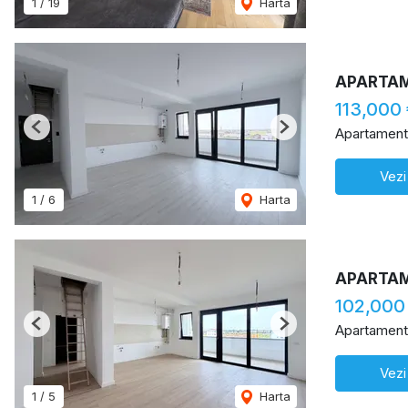
1
/
19
Harta
APARTAM
113,000
Apartament
Previous
Next
Vezi
1
/
6
Harta
APARTAM
102,000
Apartament
Previous
Next
Vezi
1
/
5
Harta