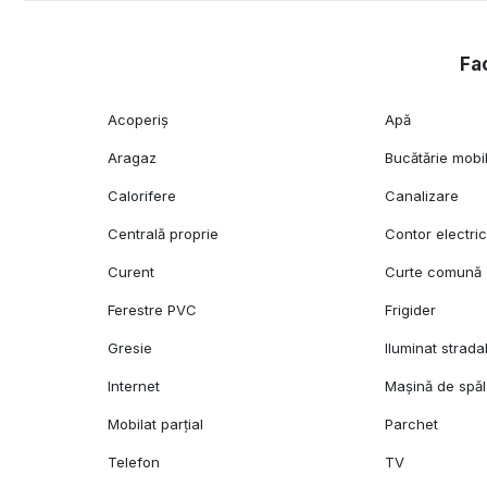
Fac
Acoperiș
Apă
Aragaz
Bucătărie mobi
Calorifere
Canalizare
Centrală proprie
Contor electri
Curent
Curte comună
Ferestre PVC
Frigider
Gresie
Iluminat strada
Internet
Mașină de spăl
Mobilat parțial
Parchet
Telefon
TV