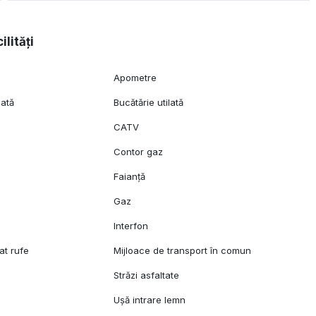
ilități
Apometre
lată
Bucătărie utilată
CATV
c
Contor gaz
Faianță
Gaz
l
Interfon
at rufe
Mijloace de transport în comun
Străzi asfaltate
Ușă intrare lemn