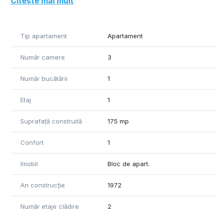
Citește mai mult
- 2 dormitoare
- 2 bai
- wc servici
Tip apartament
Apartament
- bucatarie
Apartamentul a fost renovat in intregime. Au fost recondi
Număr camere
3
A fost pastrat si reconditionat si parchetul din lemn masi
Număr bucătării
1
alimentata cu gaz.
Se vinde fara mobila.
Etaj
1
Suprafață construită
175 mp
Confort
1
Imobil
Bloc de apart.
An construcție
1972
Număr etaje clădire
2