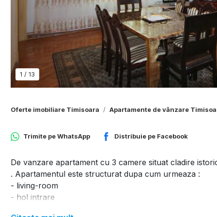
1
/
13
Oferte imobiliare Timisoara
Apartamente de vânzare Timisoa
Trimite pe
WhatsApp
Distribuie pe
Facebook
De vanzare apartament cu 3 camere situat cladire istorica
. Apartamentul este structurat dupa cum urmeaza :
- living-room
- hol intrare
- hol tranzit