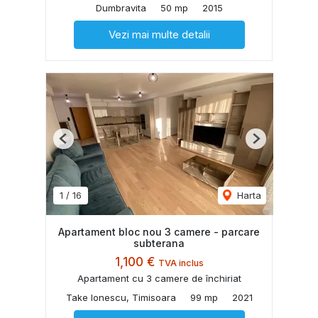
Dumbravita
50 mp
2015
Vezi mai multe detalii
Previous
Next
1
/
16
Harta
Apartament bloc nou 3 camere - parcare
subterana
1,100 €
TVA inclus
Apartament cu 3 camere de închiriat
Take Ionescu, Timisoara
99 mp
2021