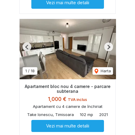
Vezi mai multe detalii
Previous
Next
1
/
18
Harta
Apartament bloc nou 4 camere - parcare
subterana
1,000 €
TVA inclus
Apartament cu 4 camere de închiriat
Take Ionescu, Timisoara
102 mp
2021
Vezi mai multe detalii