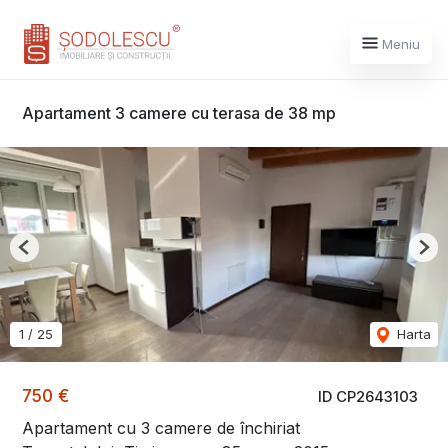
Meniu
Apartament 3 camere cu terasa de 38 mp
Previous
Nex
1
/
25
Harta
750 €
ID CP2643103
Apartament cu 3 camere de închiriat