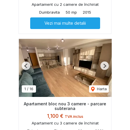
Apartament cu 2 camere de închiriat
Dumbravita
50 mp
2015
Vezi mai multe detalii
Previous
Next
1
/
16
Harta
Apartament bloc nou 3 camere - parcare
subterana
1,100 €
TVA inclus
Apartament cu 3 camere de închiriat