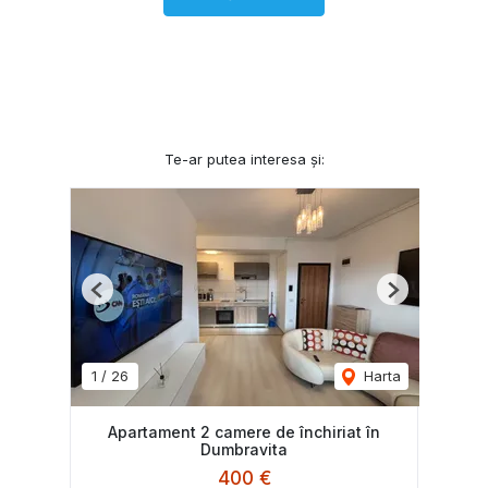
Te-ar putea interesa și:
Previous
Next
1
/
26
Harta
Apartament 2 camere de închiriat în
Dumbravita
400 €