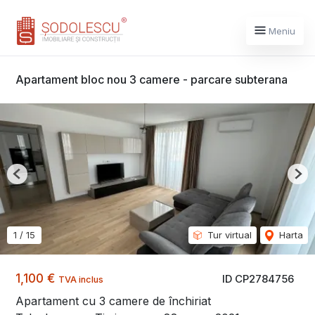
Meniu
Apartament bloc nou 3 camere - parcare subterana
Previous
Nex
1
/
15
Tur virtual
Harta
1,100 €
ID CP2784756
TVA inclus
Apartament cu 3 camere de închiriat