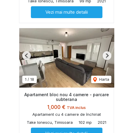
Take Ionescu, Timisoara
99 mp
2021
Vezi mai multe detalii
Previous
Next
1
/
18
Harta
Apartament bloc nou 4 camere - parcare
subterana
1,000 €
TVA inclus
Apartament cu 4 camere de închiriat
Take Ionescu, Timisoara
102 mp
2021