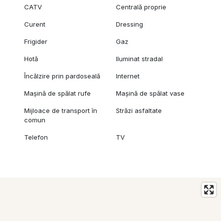
CATV
Centrală proprie
Curent
Dressing
Frigider
Gaz
Hotă
Iluminat stradal
Încălzire prin pardoseală
Internet
Mașină de spălat rufe
Mașină de spălat vase
Mijloace de transport în
Străzi asfaltate
comun
Telefon
TV