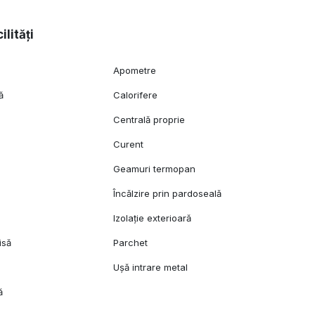
ilități
Apometre
ă
Calorifere
Centrală proprie
Curent
Geamuri termopan
l
Încălzire prin pardoseală
Izolație exterioară
isă
Parchet
Ușă intrare metal
ă