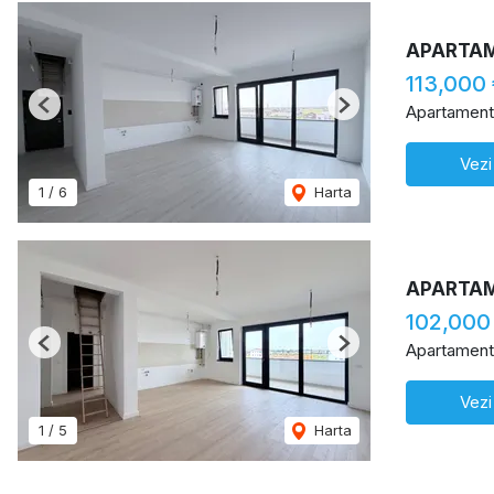
APARTAM
113,000
Apartament
Previous
Next
Vezi
1
/
6
Harta
APARTAM
102,000
Apartament
Previous
Next
Vezi
1
/
5
Harta