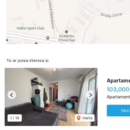
Te-ar putea interesa și:
Apartame
103,000
Apartament
Previous
Next
Vezi
1
/
19
Harta