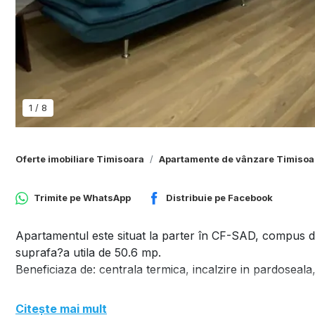
1
/
8
Oferte imobiliare Timisoara
Apartamente de vânzare Timisoa
Trimite pe
WhatsApp
Distribuie pe
Facebook
Apartamentul este situat la parter în CF-SAD, compus din 
suprafa?a utila de 50.6 mp.
Beneficiaza de: centrala termica, incalzire in pardoseala,
Citește mai mult