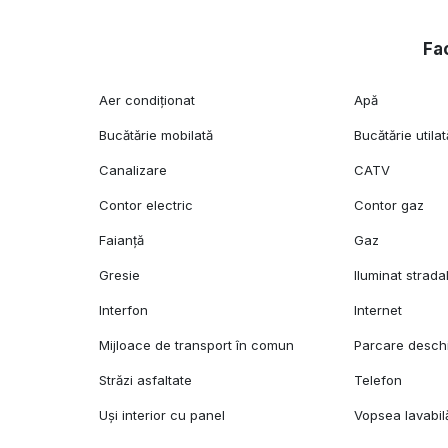
Fac
Aer condiționat
Apă
Bucătărie mobilată
Bucătărie utilat
Canalizare
CATV
Contor electric
Contor gaz
Faianță
Gaz
Gresie
Iluminat strada
Interfon
Internet
Mijloace de transport în comun
Parcare desch
Străzi asfaltate
Telefon
Uși interior cu panel
Vopsea lavabil