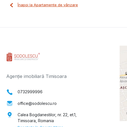
Înapoi la Apartamente de vânzare
Agenție imobiliară Timisoara
0732999996
office@sodolescu.ro
Calea Bogdanestilor, nr. 22, et.1,
Timisoara, Romania