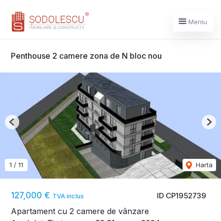
Meniu
Penthouse 2 camere zona de N bloc nou
Previous
Nex
1
/
11
Harta
127,000 €
ID CP1952739
TVA inclus
Apartament cu 2 camere de vânzare