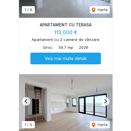
1
/
6
Harta
APARTAMENT CU TERASA
113,000 €
Apartament cu 2 camere de vânzare
Giroc
59.7 mp
2026
Vezi mai multe detalii
Previous
Next
1
/
5
Harta