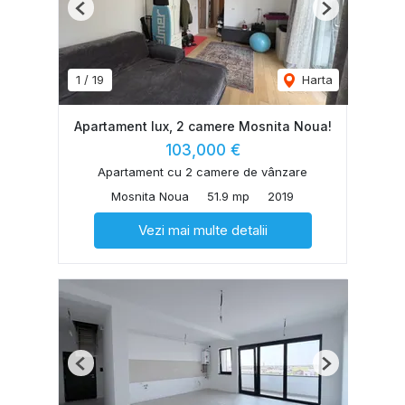
Previous
Next
1
/
19
Harta
Apartament lux, 2 camere Mosnita Noua!
103,000 €
Apartament cu 2 camere de vânzare
Mosnita Noua
51.9 mp
2019
Vezi mai multe detalii
Previous
Next