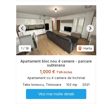
Previous
Next
1
/
18
Harta
Apartament bloc nou 4 camere - parcare
subterana
1,000 €
TVA inclus
Apartament cu 4 camere de închiriat
Take Ionescu, Timisoara
102 mp
2021
Vezi mai multe detalii