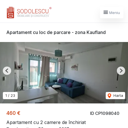
Meniu
Apartament cu loc de parcare - zona Kaufland
Previous
Nex
1
/
23
Harta
460 €
ID CP1098040
Apartament cu 2 camere de închiriat