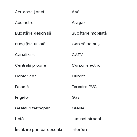
Aer condiționat
Apă
Apometre
Aragaz
Bucătărie deschisă
Bucătărie mobilată
Bucătărie utilată
Cabină de duș
Canalizare
CATV
Centrală proprie
Contor electric
Contor gaz
Curent
Faianță
Ferestre PVC
Frigider
Gaz
Geamuri termopan
Gresie
Hotă
Iluminat stradal
Încălzire prin pardoseală
Interfon