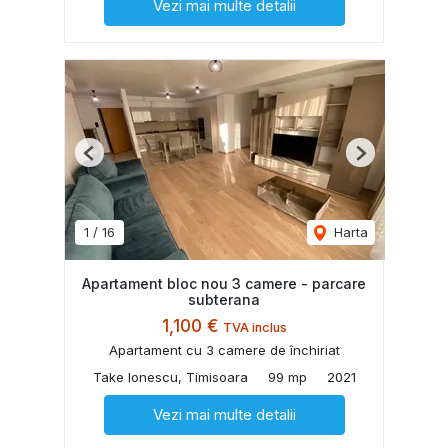
Vezi mai multe detalii
Previous
Next
1
/
16
Harta
Apartament bloc nou 3 camere - parcare
subterana
1,100 €
TVA inclus
Apartament cu 3 camere de închiriat
Take Ionescu, Timisoara
99 mp
2021
Vezi mai multe detalii