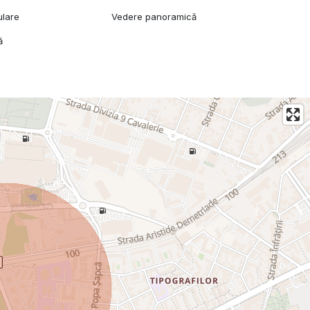
ulare
Vedere panoramică
ă