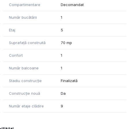
Compartimentare
Decomandat
Număr bucătării
1
Etaj
5
Suprafață construită
70 mp
Confort
1
Număr balcoane
1
Stadiu construcție
Finalizată
Construcție nouă
Da
Număr etaje clădire
9