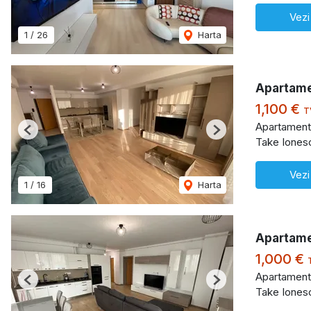
Vezi
1
/
26
Harta
Apartame
1,100 €
T
Apartament 
Previous
Next
Take Iones
Vezi
1
/
16
Harta
Apartame
1,000 €
Apartament 
Previous
Next
Take Iones