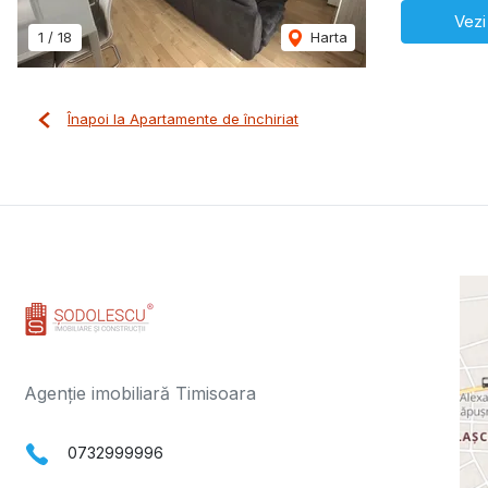
Vezi
1
/
18
Harta
Înapoi la Apartamente de închiriat
Agenție imobiliară Timisoara
0732999996