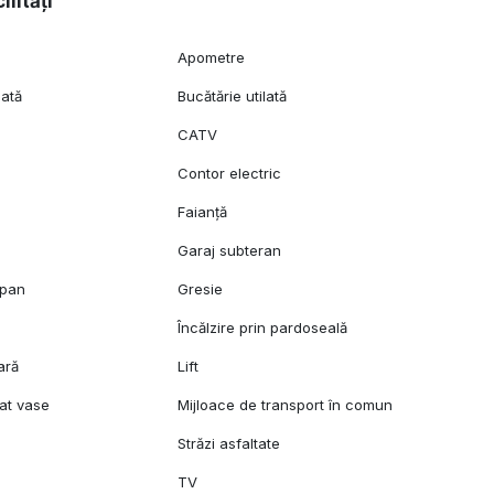
ilități
Apometre
lată
Bucătărie utilată
CATV
Contor electric
Faianță
Garaj subteran
opan
Gresie
l
Încălzire prin pardoseală
ară
Lift
at vase
Mijloace de transport în comun
Străzi asfaltate
TV