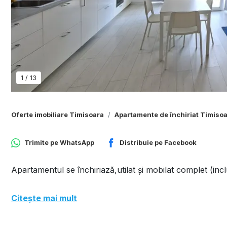
1
/
13
Oferte imobiliare Timisoara
Apartamente de închiriat Timiso
Trimite pe
WhatsApp
Distribuie pe
Facebook
Apartamentul se închiriază,utilat și mobilat complet (inc
Citește mai mult