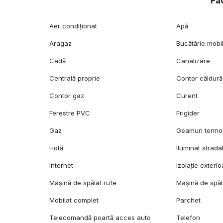
Fac
Aer condiționat
Apă
Aragaz
Bucătărie mobi
Cadă
Canalizare
Centrală proprie
Contor căldură
Contor gaz
Curent
Ferestre PVC
Frigider
Gaz
Geamuri term
Hotă
Iluminat strada
Internet
Izolație exterio
Mașină de spălat rufe
Mașină de spăl
Mobilat complet
Parchet
Telecomandă poartă acces auto
Telefon