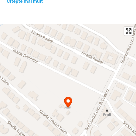
Citește mai mult
cumpărătorul timișorean este Ansamblul rezidențial
"Firenze", amplasat în Dumbravita, pe strada Delfinului, într-o
zonă atractivă pentru cei care vor să se îndepărteze de
agitația orașului, dar să nu se priveze de facilitățile pe care
acesta le oferă.
DETALII TEHNICE
Ansamblul rezidențial "Firenze" va ofera 32 apartamente cu
doua și trei camere. Situat într-o zonă extrem de apreciată și
liniștită, pe strada Delfinului, în zona Aradului.
Ansamblul este construit din materiale de cea mai bună
calitate atât la nivelul structurii, cât și în ceea ce privește
finisajele interioare și exterioare, instalațiile electrice și
sanitare, astfel încât să ofere cumpărătorului alternativa unei
investiții rezidențiale durabile care îi va oferi condiții de
confort optime într-un spațiu compartimentat și amenajat
după un concept arhitectural modern.
CONCEPT ŞI ARHITECTURĂ
Cu un design și o arhitectură modernă, imobilul se
încadrează perfect în zona rezidențială de lux a municipiului.
Imobilul oferă confort și intimitate datorită locației,