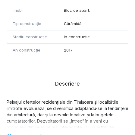
Imobil
Bloc de apart.
Tip construcție
Cărămidă
Stadiu construcție
În construcție
An construcție
2017
Descriere
Peisajul ofertelor rezidențiale din Timișoara și localitățile
limitrofe evoluează, se diversifică adaptându-se la tendințele
din arhitectură, dar și la nevoile locative și la bugetele
cumpărătorilor. Dezvoltatorii se „întrec” în a veni cu
propuneri din ce în ce mai interesante, iar un astfel de
proiect care propune o alternativă viabilă pentru