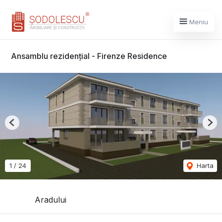
Meniu
Ansamblu rezidențial - Firenze Residence
Previous
Nex
1
/
24
Harta
Aradului