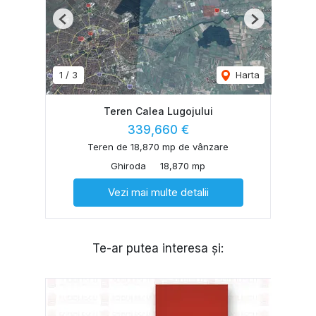
Previous
Next
1
/
3
Harta
Teren Calea Lugojului
339,660 €
Teren de 18,870 mp de vânzare
Ghiroda
18,870 mp
Vezi mai multe detalii
Te-ar putea interesa și: