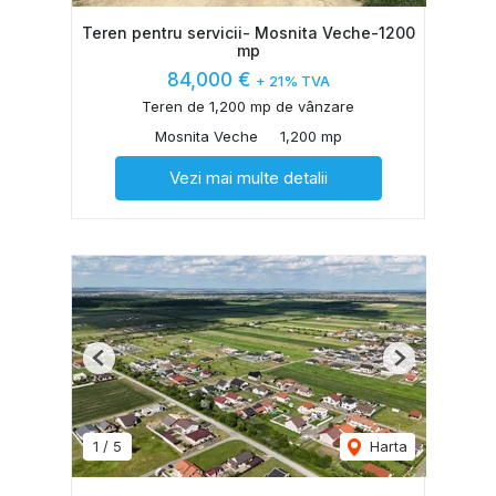
Teren pentru servicii- Mosnita Veche-1200
mp
84,000 €
+ 21% TVA
Teren de 1,200 mp de vânzare
Mosnita Veche
1,200 mp
Vezi mai multe detalii
Previous
Next
1
/
5
Harta