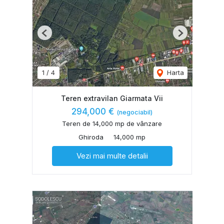
Previous
Next
1
/
4
Harta
Teren extravilan Giarmata Vii
294,000 €
(negociabil)
Teren de 14,000 mp de vânzare
Ghiroda
14,000 mp
Vezi mai multe detalii