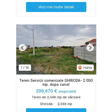
Vezi mai multe detalii
Previous
Next
1
/
16
Harta
Teren Servicii comerciale GHIRODA- 2.050
mp. dupa canal
296,670 €
(negociabil)
Teren de 2,046 mp de vânzare
Ghiroda
2,046 mp