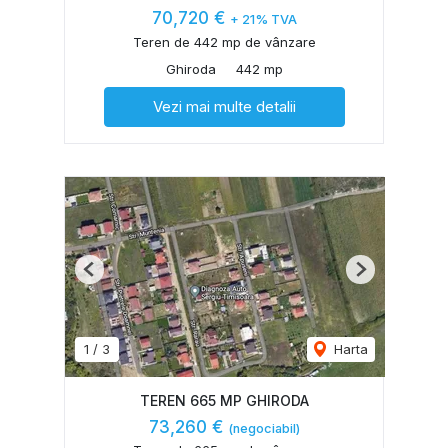
70,720 €
+ 21% TVA
Teren de 442 mp de vânzare
Ghiroda
442 mp
Vezi mai multe detalii
Previous
Next
1
/
3
Harta
TEREN 665 MP GHIRODA
73,260 €
(negociabil)