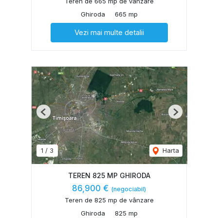
Teren de 665 mp de vânzare
Ghiroda
665 mp
Vezi mai multe detalii
Previous
Next
1
/
3
Harta
TEREN 825 MP GHIRODA
86,900 €
(negociabil)
Teren de 825 mp de vânzare
Ghiroda
825 mp