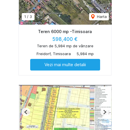
1
/
3
Harta
Teren 6000 mp -Timisoara
598,400 €
Teren de 5,984 mp de vânzare
Freidorf, Timisoara
5,984 mp
Vezi mai multe detalii
Previous
Next