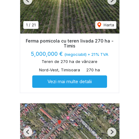
Previous
Next
1
/
21
Harta
Ferma pomicola cu teren livada 270 ha -
Timis
5,000,000 €
(negociabil) + 21% TVA
Teren de 270 ha de vânzare
Nord-Vest, Timisoara
270 ha
Vezi mai multe detalii
Previous
Next