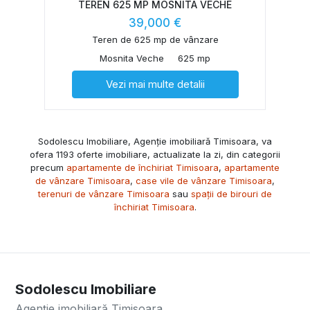
TEREN 625 MP MOSNITA VECHE
39,000 €
Teren de 625 mp de vânzare
Mosnita Veche
625 mp
Vezi mai multe detalii
Sodolescu Imobiliare, Agenție imobiliară Timisoara, va
ofera 1193 oferte imobiliare, actualizate la zi, din categorii
precum
apartamente de închiriat Timisoara
,
apartamente
de vânzare Timisoara
,
case vile de vânzare Timisoara
,
terenuri de vânzare Timisoara
sau
spații de birouri de
închiriat Timisoara
.
Sodolescu Imobiliare
Agenție imobiliară Timisoara