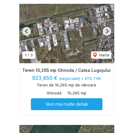
Previous
Next
1
/
3
Harta
Teren 10,265 mp Ghiroda / Calea Lugojului
923,850 €
(negociabil) + 21% TVA
Teren de 10,265 mp de vânzare
Ghiroda
10,265 mp
Vezi mai multe detalii