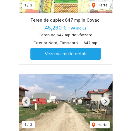
1
/
3
Harta
Teren de duplex 647 mp în Covaci
45,290 €
TVA inclus
Teren de 647 mp de vânzare
Exterior Nord, Timisoara
647 mp
Vezi mai multe detalii
Previous
Next
1
/
3
Harta