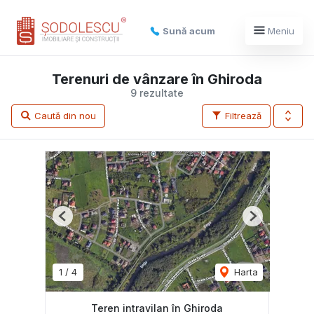
Sună acum
Meniu
Terenuri de vânzare în Ghiroda
9 rezultate
Caută din nou
Filtrează
Previous
Next
1
/
4
Harta
Teren intravilan în Ghiroda