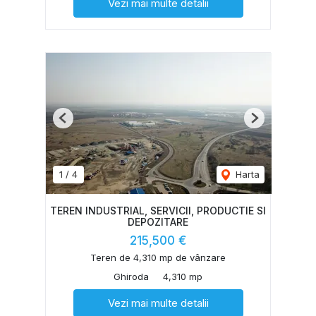
Vezi mai multe detalii
Previous
Next
1
/
4
Harta
TEREN INDUSTRIAL, SERVICII, PRODUCTIE SI
DEPOZITARE
215,500 €
Teren de 4,310 mp de vânzare
Ghiroda
4,310 mp
Vezi mai multe detalii