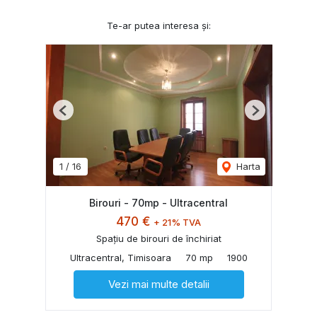
Te-ar putea interesa și:
Previous
Next
1
/
16
Harta
Birouri - 70mp - Ultracentral
470 €
+ 21% TVA
Spațiu de birouri de închiriat
Ultracentral, Timisoara
70 mp
1900
Vezi mai multe detalii