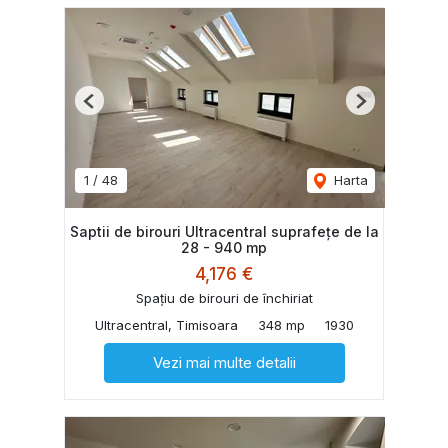
Previous
Next
1
/
48
Harta
Saptii de birouri Ultracentral suprafețe de la
28 - 940 mp
4,176 €
Spațiu de birouri de închiriat
Ultracentral, Timisoara
348 mp
1930
Vezi mai multe detalii