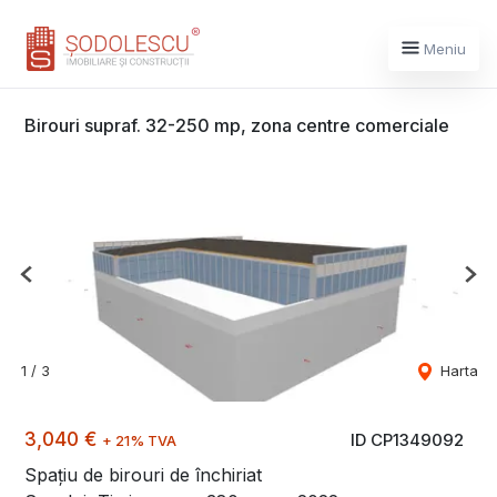
Meniu
Birouri supraf. 32-250 mp, zona centre comerciale
Previous
Nex
1
/
3
Harta
3,040 €
ID CP1349092
+ 21% TVA
Spațiu de birouri de închiriat