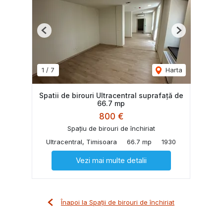
Previous
Next
1
/
7
Harta
Spatii de birouri Ultracentral suprafață de
66.7 mp
800 €
Spațiu de birouri de închiriat
Ultracentral, Timisoara
66.7 mp
1930
Vezi mai multe detalii
Înapoi la Spații de birouri de închiriat