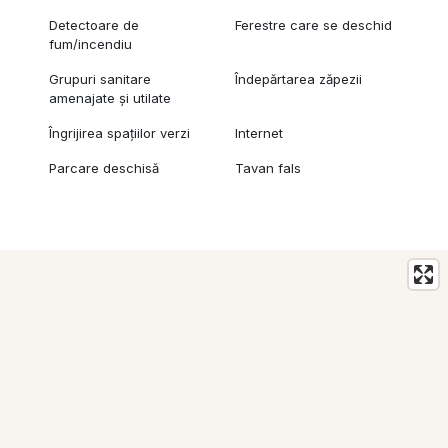
Detectoare de
Ferestre care se deschid
fum/incendiu
Grupuri sanitare
Îndepărtarea zăpezii
amenajate și utilate
Îngrijirea spațiilor verzi
Internet
Parcare deschisă
Tavan fals