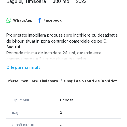
Sagului, Timisoara
380 mp
2022
WhatsApp
Facebook
Proprietate imobiliara propusa spre inchiriere cu desatinatia
de birouri situat in zona centrelor comerciale de pe C.
Sagului
Perioada minima de inchiriere 24 luni, garantia este
contravaloarea a 3 luni de chiriw, tva inclus
Compartimentarea interioara si amenajarile se pot discuta in
Citește mai mult
functie de necesitate;
Mentenanta 1 euro/mp este inclus in pretul de inchiriere si
Oferte imobiliare Timisoara
Spații de birouri de închiriat Tim
include :
a). curăţenia şi întreţinerea Zonelor Comune şi a drumurilor
de acces în interiorul şi exteriorul clădirilor – peisagistică,
Tip imobil
Depozit
parcare, zonele de circulaţie, curăţarea zăpezii;
b) utilizarea şi întreţinerea sistemului de canalizare, statie de
Etaj
2
epurare, PSI, colectarea gunoiului;
c) serviciul de securitate si monitorizarea video a proprietăţii;
Utilitatile se achita separat , pe baza citirii consumurilor;
Clasă birouri
A