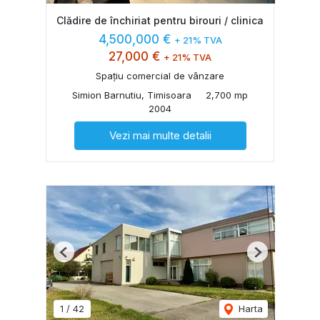
Clădire de închiriat pentru birouri / clinica
4,500,000 €
+ 21% TVA
27,000 €
+ 21% TVA
Spațiu comercial de vânzare
Simion Barnutiu, Timisoara
2,700 mp
2004
Vezi mai multe detalii
Previous
Next
1
/
42
Harta