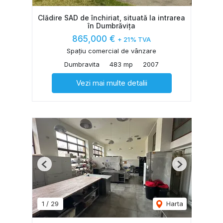
Clădire SAD de închiriat, situată la intrarea
în Dumbrăvița
865,000 €
+ 21% TVA
Spațiu comercial de vânzare
Dumbravita
483 mp
2007
Vezi mai multe detalii
Previous
Next
1
/
29
Harta