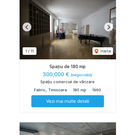
Previous
Next
1
/
11
Harta
Spațiu de 180 mp
300,000 €
(negociabil)
Spațiu comercial de vânzare
Fabric, Timisoara
180 mp
1960
Vezi mai multe detalii