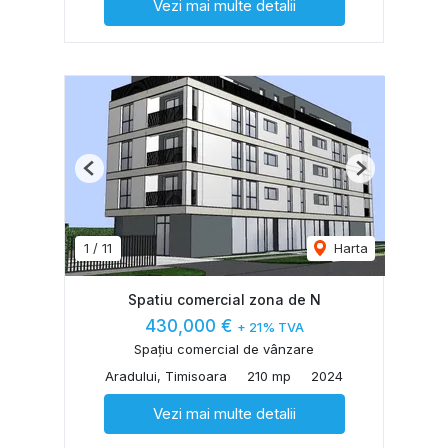
Vezi mai multe detalii
Previous
Next
1
/
11
Harta
Spatiu comercial zona de N
430,000 €
+ 21% TVA
Spațiu comercial de vânzare
Aradului, Timisoara
210 mp
2024
Vezi mai multe detalii