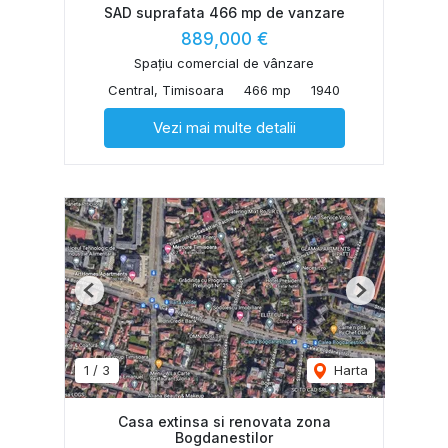
SAD suprafata 466 mp de vanzare
889,000 €
Spațiu comercial de vânzare
Central, Timisoara
466 mp
1940
Vezi mai multe detalii
Previous
Next
1
/
3
Harta
Casa extinsa si renovata zona
Bogdanestilor