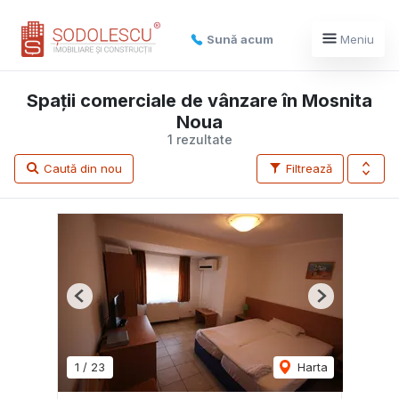
Sună acum
Meniu
Spații comerciale de vânzare în Mosnita
Noua
1 rezultate
Caută din nou
Filtrează
Previous
Next
1
/
23
Harta