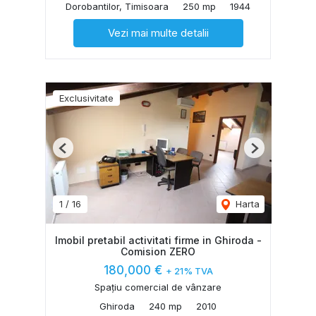
Dorobantilor, Timisoara
250 mp
1944
Vezi mai multe detalii
Exclusivitate
Previous
Next
1
/
16
Harta
Imobil pretabil activitati firme in Ghiroda -
Comision ZERO
180,000 €
+ 21% TVA
Spațiu comercial de vânzare
Ghiroda
240 mp
2010