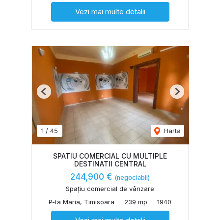
Vezi mai multe detalii
Previous
Next
1
/
45
Harta
SPATIU COMERCIAL CU MULTIPLE
DESTINATII CENTRAL
244,900 €
(negociabil)
Spațiu comercial de vânzare
P-ta Maria, Timisoara
239 mp
1940