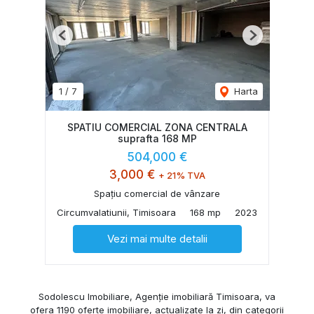
Previous
Next
1
/
7
Harta
SPATIU COMERCIAL ZONA CENTRALA
suprafta 168 MP
504,000 €
3,000 €
+ 21% TVA
Spațiu comercial de vânzare
Circumvalatiunii, Timisoara
168 mp
2023
Vezi mai multe detalii
Sodolescu Imobiliare, Agenție imobiliară Timisoara, va
ofera 1190 oferte imobiliare, actualizate la zi, din categorii