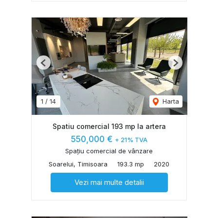
Previous
Next
1
/
14
Harta
Spatiu comercial 193 mp la artera
550,000 €
+ 21% TVA
Spațiu comercial de vânzare
Soarelui, Timisoara
193.3 mp
2020
Vezi mai multe detalii