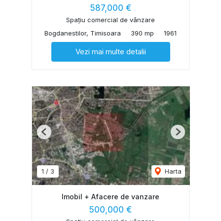
587,000 €
Spațiu comercial de vânzare
Bogdanestilor, Timisoara
390 mp
1961
Vezi mai multe detalii
Previous
Next
1
/
3
Harta
Imobil + Afacere de vanzare
500,000 €