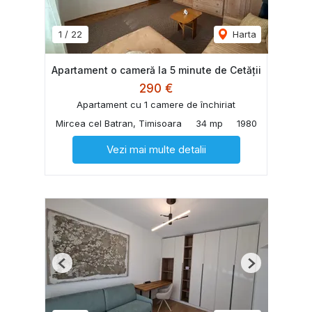
1
/
22
Harta
Apartament o cameră la 5 minute de Cetății
290 €
Apartament cu 1 camere de închiriat
Mircea cel Batran, Timisoara
34 mp
1980
Vezi mai multe detalii
Previous
Next