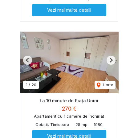
Vezi mai multe detalii
Previous
Next
1
/
20
Harta
La 10 minute de Piața Unirii
270 €
Apartament cu 1 camere de închiriat
Cetatii, Timisoara
25 mp
1980
Vezi mai multe detalii