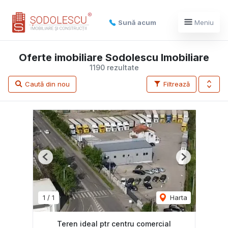
Sună acum
Meniu
Oferte imobiliare Sodolescu Imobiliare
1190 rezultate
Caută din nou
Filtrează
Previous
Next
1
/
1
Harta
Teren ideal ptr centru comercial