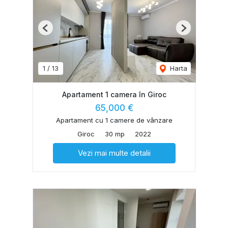
Previous
Next
1
/
13
Harta
Apartament 1 camera în Giroc
65,000 €
Apartament cu 1 camere de vânzare
Giroc
30 mp
2022
Vezi mai multe detalii