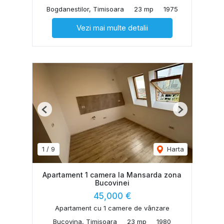
Bogdanestilor, Timisoara
23 mp
1975
Vezi mai multe detalii
Previous
Next
1
/
9
Harta
Apartament 1 camera la Mansarda zona
Bucovinei
45,000 €
Apartament cu 1 camere de vânzare
Bucovina, Timisoara
23 mp
1980