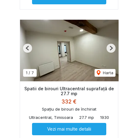
Previous
Next
1
/
7
Harta
Spatii de birouri Ultracentral suprafață de
27.7 mp
332 €
Spațiu de birouri de închiriat
Ultracentral, Timisoara
27.7 mp
1930
Vezi mai multe detalii