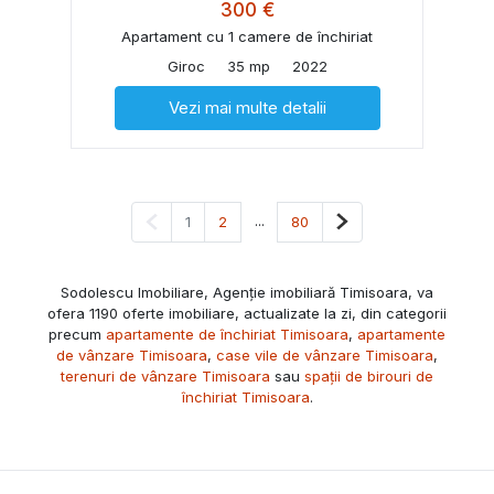
300 €
Apartament cu 1 camere de închiriat
Giroc
35 mp
2022
Vezi mai multe detalii
Pagina anterioară
...
Pagina următoare
1
2
80
Sodolescu Imobiliare, Agenție imobiliară Timisoara, va
ofera 1190 oferte imobiliare, actualizate la zi, din categorii
precum
apartamente de închiriat Timisoara
,
apartamente
de vânzare Timisoara
,
case vile de vânzare Timisoara
,
terenuri de vânzare Timisoara
sau
spații de birouri de
închiriat Timisoara
.