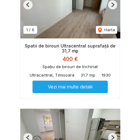
Previous
Next
1
/
6
Harta
Spatii de birouri Ultracentral suprafață de
31,7 mp
400 €
Spațiu de birouri de închiriat
Ultracentral, Timisoara
31.7 mp
1930
Vezi mai multe detalii
Previous
Next