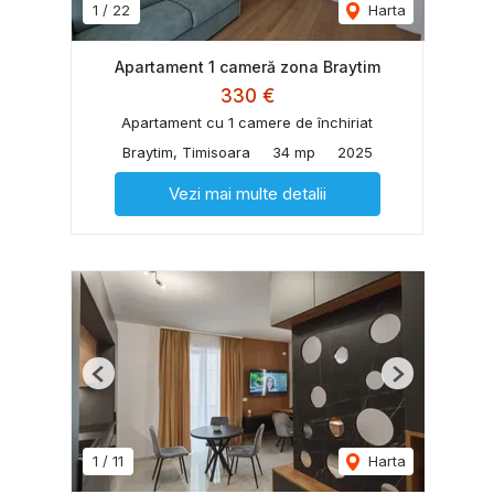
1
/
22
Harta
Apartament 1 cameră zona Braytim
330 €
Apartament cu 1 camere de închiriat
Braytim, Timisoara
34 mp
2025
Vezi mai multe detalii
Previous
Next
1
/
11
Harta