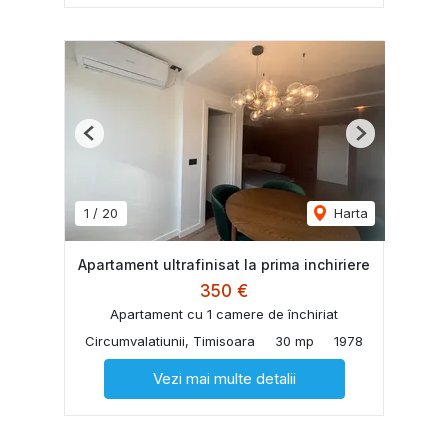
Previous
Next
1
/
20
Harta
Apartament ultrafinisat la prima inchiriere
350 €
Apartament cu 1 camere de închiriat
Circumvalatiunii, Timisoara
30 mp
1978
Vezi mai multe detalii