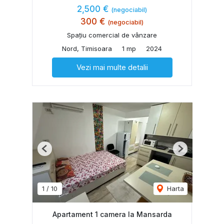
2,500 €
(negociabil)
300 €
(negociabil)
Spațiu comercial de vânzare
Nord, Timisoara
1 mp
2024
Vezi mai multe detalii
Previous
Next
1
/
10
Harta
Apartament 1 camera la Mansarda