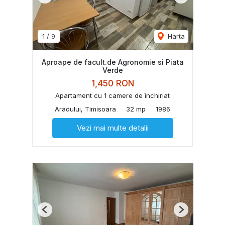
1
/
9
Harta
Aproape de facult.de Agronomie si Piata
Verde
1,450 RON
Apartament cu 1 camere de închiriat
Aradului, Timisoara
32 mp
1986
Vezi mai multe detalii
Previous
Next