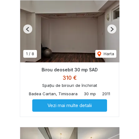
Previous
Next
1
/
8
Harta
Birou deosebit 30 mp SAD
310 €
Spațiu de birouri de închiriat
Badea Cartan, Timisoara
30 mp
2011
Vezi mai multe detalii