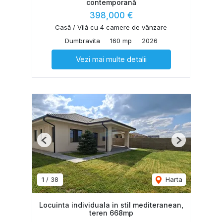
contemporană
398,000 €
Casă / Vilă cu 4 camere de vânzare
Dumbravita
160 mp
2026
Vezi mai multe detalii
Previous
Next
1
/
38
Harta
Locuinta individuala in stil mediteranean,
teren 668mp