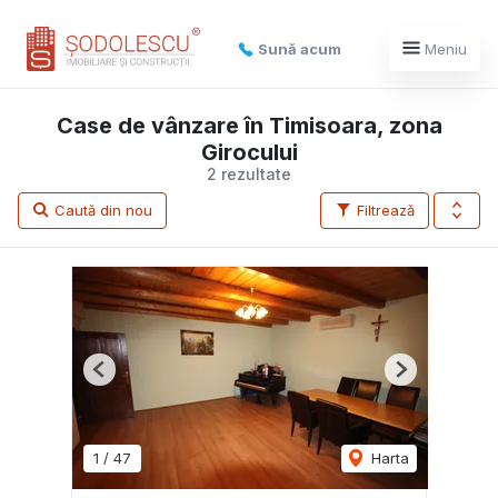
Sună acum
Meniu
Case de vânzare în Timisoara, zona
Girocului
2 rezultate
Caută din nou
Filtrează
Previous
Next
1
/
47
Harta