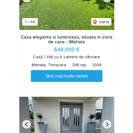
Previous
Next
1
/
44
Harta
Casa eleganta si luminoasa, situata in zona
de case - Mehala
649,000 €
Casă / Vilă cu 6 camere de vânzare
Mehala, Timisoara
298 mp
2008
Vezi mai multe detalii
Previous
Next