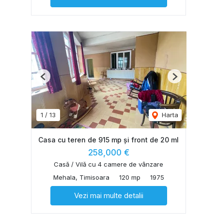
Previous
Next
1
/
13
Harta
Casa cu teren de 915 mp și front de 20 ml
258,000 €
Casă / Vilă cu 4 camere de vânzare
Mehala, Timisoara
120 mp
1975
Vezi mai multe detalii