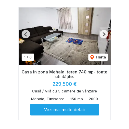
Previous
Next
1
/
6
Harta
Casa în zona Mehala, teren 740 mp- toate
utilitățile.
229,500 €
Casă / Vilă cu 5 camere de vânzare
Mehala, Timisoara
150 mp
2000
Vezi mai multe detalii