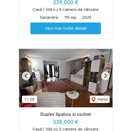
229,000 €
Casă / Vilă cu 4 camere de vânzare
Sanandrei
110 mp
2025
Vezi mai multe detalii
Previous
Next
1
/
26
Harta
Duplex Spatios si cochet
328,000 €
Casă / Vilă cu 5 camere de vânzare