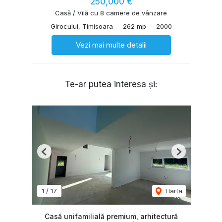
250,000 €
Casă / Vilă cu 8 camere de vânzare
Girocului, Timisoara
262 mp
2000
Vezi mai multe detalii
Te-ar putea interesa și:
Previous
Next
1
/
17
Harta
Casă unifamilială premium, arhitectură