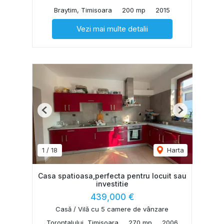
Braytim, Timisoara
200 mp
2015
Vezi mai multe detalii
Previous
Next
1
/
18
Harta
Casa spatioasa,perfecta pentru locuit sau
investitie
439,000 €
Casă / Vilă cu 5 camere de vânzare
Torontalului, Timisoara
270 mp
2006