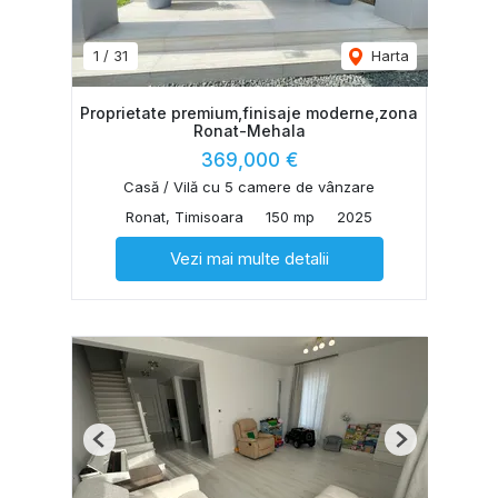
1
/
31
Harta
Proprietate premium,finisaje moderne,zona
Ronat-Mehala
369,000 €
Casă / Vilă cu 5 camere de vânzare
Ronat, Timisoara
150 mp
2025
Vezi mai multe detalii
Previous
Next