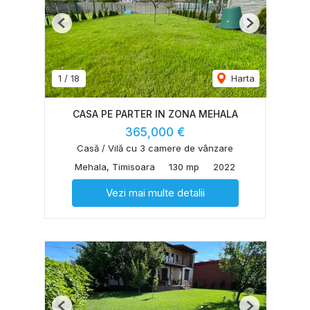
Previous
Next
1
/
18
Harta
CASA PE PARTER IN ZONA MEHALA
365,000 €
Casă / Vilă cu 3 camere de vânzare
Mehala, Timisoara
130 mp
2022
Vezi mai multe detalii