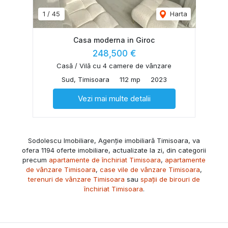
1
/
45
Harta
Casa moderna in Giroc
248,500 €
Casă / Vilă cu 4 camere de vânzare
Sud, Timisoara
112 mp
2023
Vezi mai multe detalii
Sodolescu Imobiliare, Agenție imobiliară Timisoara, va
ofera 1194 oferte imobiliare, actualizate la zi, din categorii
precum
apartamente de închiriat Timisoara
,
apartamente
de vânzare Timisoara
,
case vile de vânzare Timisoara
,
terenuri de vânzare Timisoara
sau
spații de birouri de
închiriat Timisoara
.