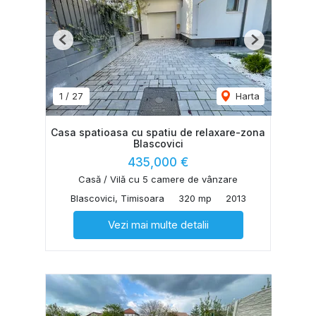
Previous
Next
1
/
27
Harta
Casa spatioasa cu spatiu de relaxare-zona
Blascovici
435,000 €
Casă / Vilă cu 5 camere de vânzare
Blascovici, Timisoara
320 mp
2013
Vezi mai multe detalii