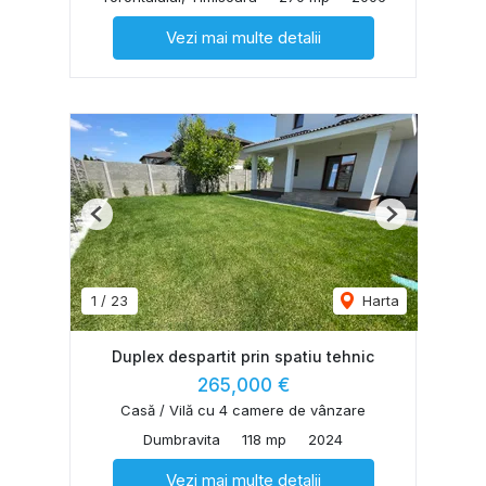
Vezi mai multe detalii
Previous
Next
1
/
23
Harta
Duplex despartit prin spatiu tehnic
265,000 €
Casă / Vilă cu 4 camere de vânzare
Dumbravita
118 mp
2024
Vezi mai multe detalii