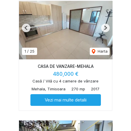
Previous
Next
1
/
25
Harta
CASA DE VANZARE-MEHALA
480,000 €
Casă / Vilă cu 4 camere de vânzare
Mehala, Timisoara
270 mp
2017
Vezi mai multe detalii