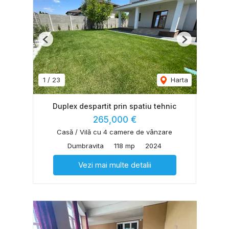
Previous
Next
1
/
23
Harta
Duplex despartit prin spatiu tehnic
265,000 €
Casă / Vilă cu 4 camere de vânzare
Dumbravita
118 mp
2024
Vezi mai multe detalii