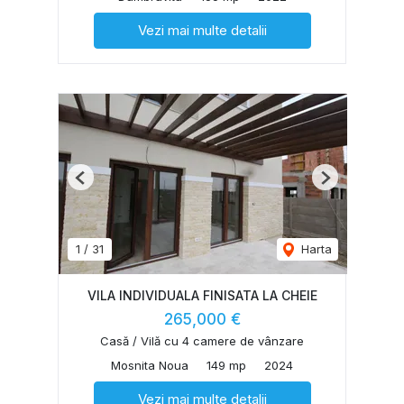
Vezi mai multe detalii
Previous
Next
1
/
31
Harta
VILA INDIVIDUALA FINISATA LA CHEIE
265,000 €
Casă / Vilă cu 4 camere de vânzare
Mosnita Noua
149 mp
2024
Vezi mai multe detalii