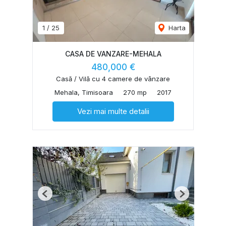
1
/
25
Harta
CASA DE VANZARE-MEHALA
480,000 €
Casă / Vilă cu 4 camere de vânzare
Mehala, Timisoara
270 mp
2017
Vezi mai multe detalii
Previous
Next