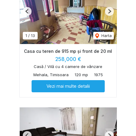
Previous
Next
1
/
13
Harta
Casa cu teren de 915 mp și front de 20 ml
258,000 €
Casă / Vilă cu 4 camere de vânzare
Mehala, Timisoara
120 mp
1975
Vezi mai multe detalii