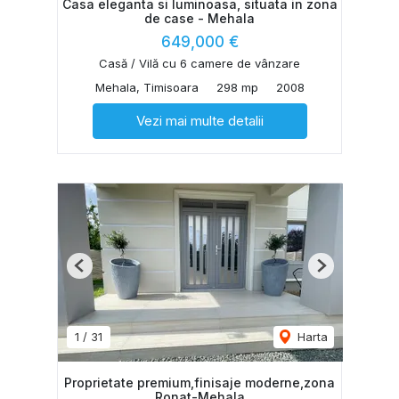
Casa eleganta si luminoasa, situata in zona
de case - Mehala
649,000 €
Casă / Vilă cu 6 camere de vânzare
Mehala, Timisoara
298 mp
2008
Vezi mai multe detalii
Previous
Next
1
/
31
Harta
Proprietate premium,finisaje moderne,zona
Ronat-Mehala