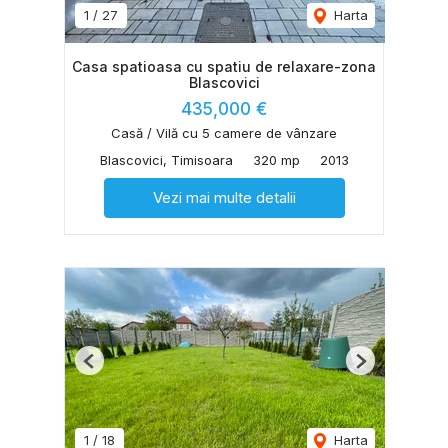
1
/
27
Harta
Casa spatioasa cu spatiu de relaxare-zona
Blascovici
435,000 €
Casă / Vilă cu 5 camere de vânzare
Blascovici, Timisoara
320 mp
2013
Vezi mai multe detalii
Previous
Next
1
/
18
Harta