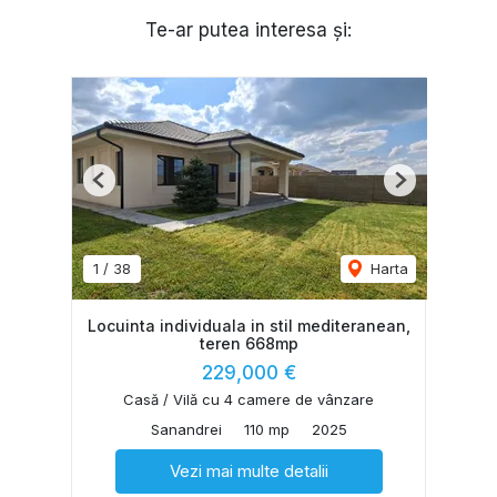
Te-ar putea interesa și:
Previous
Next
1
/
38
Harta
Locuinta individuala in stil mediteranean,
teren 668mp
229,000 €
Casă / Vilă cu 4 camere de vânzare
Sanandrei
110 mp
2025
Vezi mai multe detalii