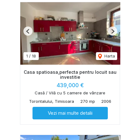
Previous
Next
1
/
18
Harta
Casa spatioasa,perfecta pentru locuit sau
investitie
439,000 €
Casă / Vilă cu 5 camere de vânzare
Torontalului, Timisoara
270 mp
2006
Vezi mai multe detalii