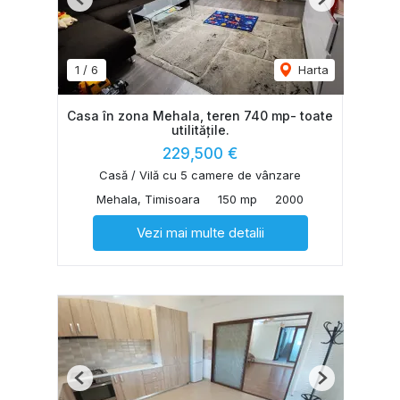
Previous
Next
1
/
6
Harta
Casa în zona Mehala, teren 740 mp- toate
utilitățile.
229,500 €
Casă / Vilă cu 5 camere de vânzare
Mehala, Timisoara
150 mp
2000
Vezi mai multe detalii
Previous
Next