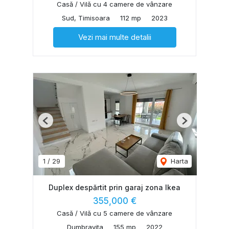
Casă / Vilă cu 4 camere de vânzare
Sud, Timisoara
112 mp
2023
Vezi mai multe detalii
Previous
Next
1
/
29
Harta
Duplex despărtit prin garaj zona Ikea
355,000 €
Casă / Vilă cu 5 camere de vânzare
Dumbravita
155 mp
2022