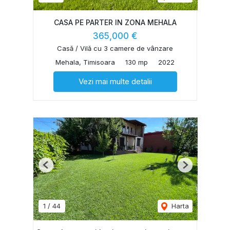
CASA PE PARTER IN ZONA MEHALA
365,000 €
Casă / Vilă cu 3 camere de vânzare
Mehala, Timisoara
130 mp
2022
Vezi mai multe detalii
Previous
Next
1
/
44
Harta