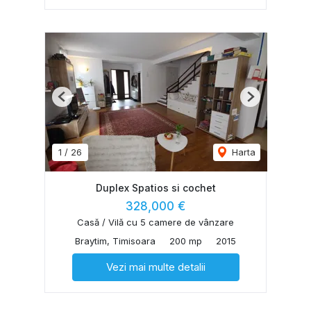
Previous
Next
1
/
26
Harta
Duplex Spatios si cochet
328,000 €
Casă / Vilă cu 5 camere de vânzare
Braytim, Timisoara
200 mp
2015
Vezi mai multe detalii