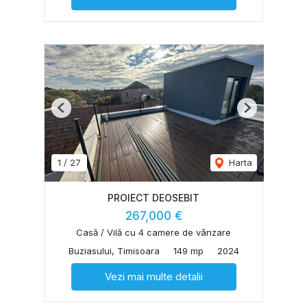
Previous
Next
1
/
27
Harta
PROIECT DEOSEBIT
267,000 €
Casă / Vilă cu 4 camere de vânzare
Buziasului, Timisoara
149 mp
2024
Vezi mai multe detalii