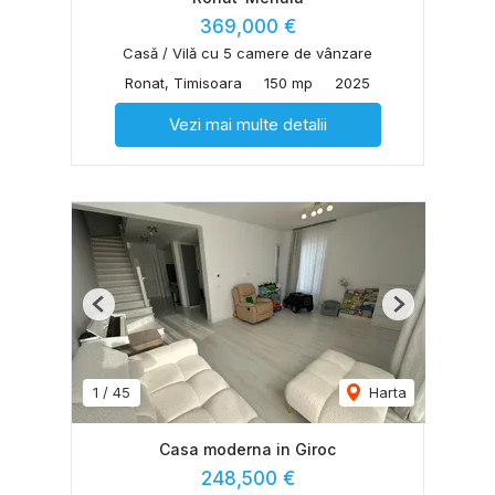
369,000 €
Casă / Vilă cu 5 camere de vânzare
Ronat, Timisoara
150 mp
2025
Vezi mai multe detalii
Previous
Next
1
/
45
Harta
Casa moderna in Giroc
248,500 €