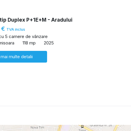
tip Duplex P+1E+M - Aradului
 €
TVA inclus
 cu 5 camere de vânzare
imisoara
118 mp
2025
 mai multe detalii