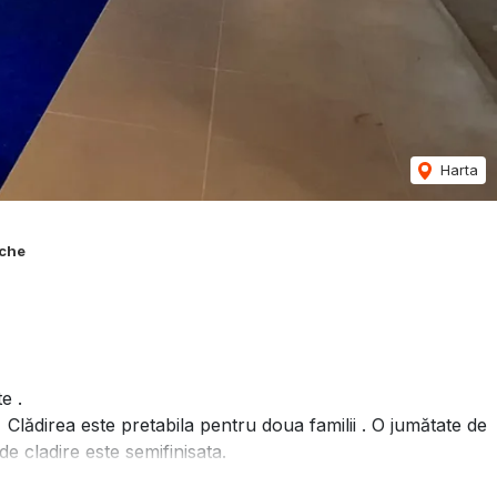
Harta
eche
e .
x. Clădirea este pretabila pentru doua familii . O jumătate de
 de cladire este semifinisata.