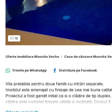
1
/
18
Oferte imobiliare Mosnita Veche
Case de vânzare Mosnita V
Trimite pe
WhatsApp
Distribuie pe
Facebook
Vila pretabila pentru doua familii cu intrări separate.
Imobilul este amenajat cu finisaje de cea mai buna calitat
Proiectul a fost gandit initial ca si o clădire de tip duple
clădire este complet finisata utilată si mobilată. Corpul 2
Corp 1 suprafata utila de 175 mp :La parter :