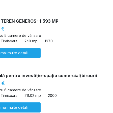
 TEREN GENEROS- 1.593 MP
 €
 cu 5 camere de vânzare
 Timisoara
240 mp
1970
 mai multe detalii
lă pentru investiție-spațiu comercial/birourii
 €
 cu 6 camere de vânzare
 Timisoara
211.02 mp
2000
 mai multe detalii