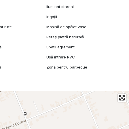
Iluminat stradal
Irigații
at rufe
Mașină de spălat vase
Pereți piatră naturală
ă
Spații agrement
Ușă intrare PVC
ă
Zonă pentru barbeque