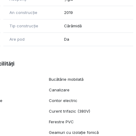
al 9 mp + Dressing 5 mp Baie etaj: 6 mp
An construcție
2019
Tip construcție
Cărămidă
Are pod
Da
lante , gazon.
tă cu gratar + chiuveta + cuptor.
ilități
rare pe baza de hidroliza cu sare.
Bucătărie mobilată
 cu piatra naturala.
Canalizare
ră placate cu gresie.
ie
Contor electric
Curent trifazic (380V)
.
Ferestre PVC
Geamuri cu izolație fonică