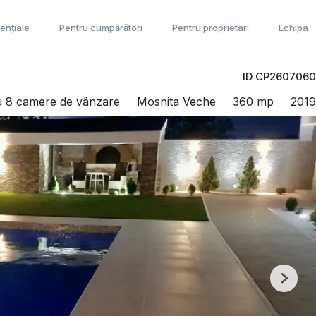
ențiale
Pentru cumpărători
Pentru proprietari
Echipa
ID CP2607060
cu 8 camere de vânzare
Mosnita Veche
360 mp
2019
Next