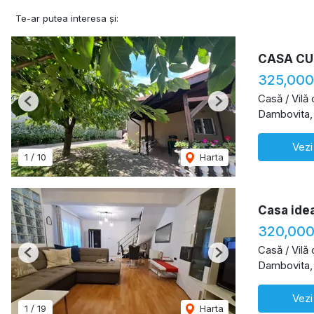
Te-ar putea interesa și:
CASA CU
325,000
Casă / Vilă
Previous
Next
Dambovita,
Vezi
1
/
10
Harta
Casa idea
320,000
Casă / Vilă
Previous
Next
Dambovita,
Vezi
1
/
19
Harta