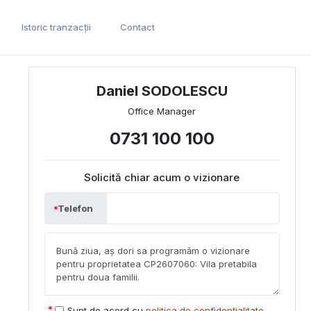
Istoric tranzacții
Contact
Daniel SODOLESCU
Office Manager
0731 100 100
Solicită chiar acum o vizionare
Telefon
Sunt de acord cu
politica de confidențialitate