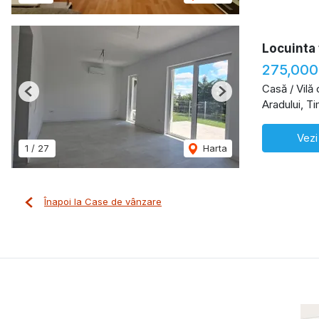
Locuinta 
275,000
Casă / Vilă
Previous
Next
Aradului, T
Vezi
1
/
27
Harta
Înapoi la Case de vânzare