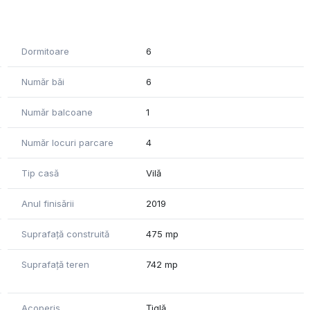
Dormitoare
6
Număr băi
6
Număr balcoane
1
al 9 mp + Dressing 5 mp Baie etaj: 6 mp
Număr locuri parcare
4
Tip casă
Vilă
Anul finisării
2019
Suprafață construită
475 mp
Suprafață teren
742 mp
Acoperiș
Țiglă