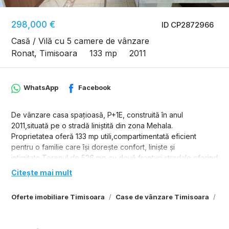
298,000 €
ID CP2872966
Casă / Vilă cu 5 camere de vânzare
Ronat, Timisoara
133 mp
2011
WhatsApp
Facebook
De vânzare casa spațioasă, P+1E, construită în anul
2011,situată pe o stradă liniștită din zona Mehala.
Proprietatea oferă 133 mp utili,compartimentată eficient
pentru o familie care își dorește confort, liniște și
intimitate.Terenul de 526 mp cu două fronturi stradale oferind
acces facil,posibilitatea de extindere sau amenajare
Citește mai mult
suplimentară.
Compartimentare:
Oferte imobiliare Timisoara
Case de vânzare Timisoara
Ca
Parter
-hol acces
-living cu ieșire pe terasă