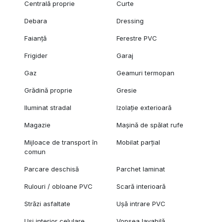
Centrală proprie
Curte
Debara
Dressing
Faianță
Ferestre PVC
Frigider
Garaj
Gaz
Geamuri termopan
Grădină proprie
Gresie
Iluminat stradal
Izolație exterioară
Magazie
Mașină de spălat rufe
Mijloace de transport în
Mobilat parțial
comun
Parcare deschisă
Parchet laminat
Rulouri / obloane PVC
Scară interioară
Străzi asfaltate
Ușă intrare PVC
Uși interior celulare
Vopsea lavabilă