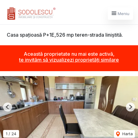
Meniu
Casa spațioasă P+1E,526 mp teren-strada liniștită.
Această proprietate nu mai este activă,
te invităm să vizualizezi proprietăți similare
Previous
Nex
1
/
24
Harta