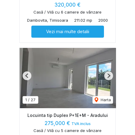
320,000 €
Casă / Vilă cu 6 camere de vânzare
Dambovita, Timisoara
211.02 mp
2000
Vezi mai multe detalii
Previous
Next
1
/
27
Harta
Locuinta tip Duplex P+1E+M - Aradului
275,000 €
TVA inclus
Casă / Vilă cu 5 camere de vânzare