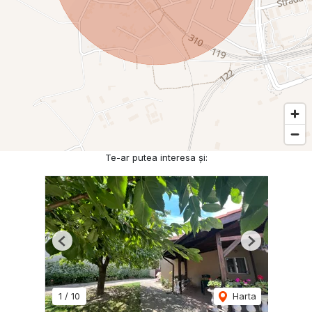
Te-ar putea interesa și:
Previous
Next
1
/
10
Harta