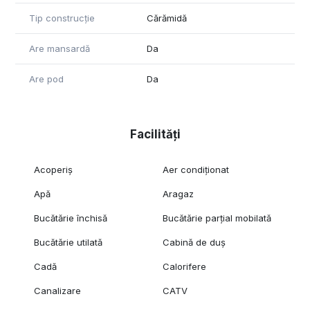
Tip construcție
Cărămidă
Are mansardă
Da
Are pod
Da
Facilități
Acoperiș
Aer condiționat
Apă
Aragaz
Bucătărie închisă
Bucătărie parțial mobilată
Bucătărie utilată
Cabină de duș
Cadă
Calorifere
Canalizare
CATV