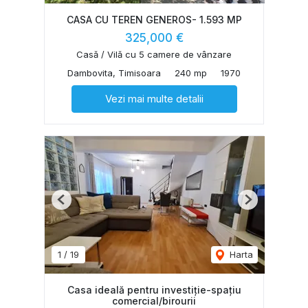
CASA CU TEREN GENEROS- 1.593 MP
325,000 €
Casă / Vilă cu 5 camere de vânzare
Dambovita, Timisoara
240 mp
1970
Vezi mai multe detalii
Previous
Next
1
/
19
Harta
Casa ideală pentru investiție-spațiu
comercial/birourii