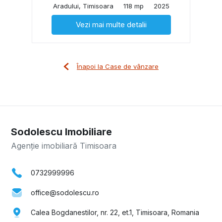
Aradului, Timisoara
118 mp
2025
Vezi mai multe detalii
Înapoi la Case de vânzare
Sodolescu Imobiliare
Agenție imobiliară Timisoara
0732999996
office@sodolescu.ro
Calea Bogdanestilor, nr. 22, et.1, Timisoara, Romania