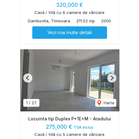
320,000 €
Casă / Vilă cu 6 camere de vânzare
Dambovita, Timisoara
211.02 mp
2000
Vezi mai multe detalii
Previous
Next
1
/
27
Harta
Locuinta tip Duplex P+1E+M - Aradului
275,000 €
TVA inclus
Casă / Vilă cu 5 camere de vânzare