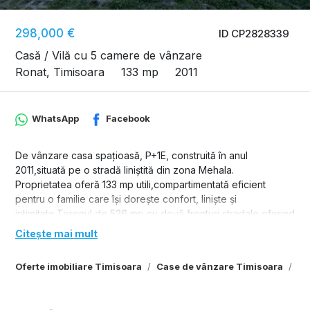
298,000 €
ID CP2828339
Casă / Vilă cu 5 camere de vânzare
Ronat, Timisoara
133 mp
2011
WhatsApp
Facebook
De vânzare casa spațioasă, P+1E, construită în anul
2011,situată pe o stradă liniștită din zona Mehala.
Proprietatea oferă 133 mp utili,compartimentată eficient
pentru o familie care își dorește confort, liniște și
intimitate.Terenul de 526 mp cu două fronturi stradale oferind
acces facil,posibilitatea de extindere sau amenajare
Citește mai mult
suplimentară.
Compartimentare:
Oferte imobiliare Timisoara
Case de vânzare Timisoara
Ca
Parter
-hol acces
-living cu ieșire pe terasă