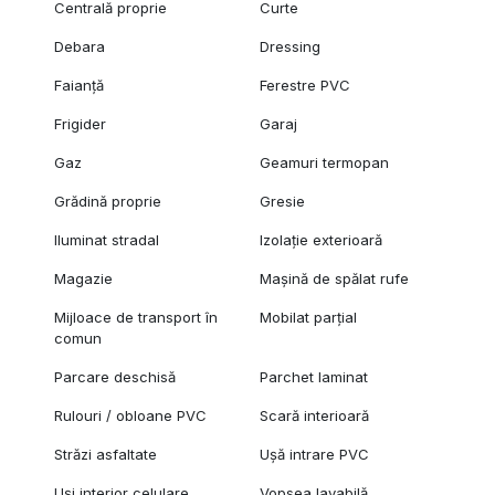
Centrală proprie
Curte
Debara
Dressing
Faianță
Ferestre PVC
Frigider
Garaj
Gaz
Geamuri termopan
Grădină proprie
Gresie
Iluminat stradal
Izolație exterioară
Magazie
Mașină de spălat rufe
Mijloace de transport în
Mobilat parțial
comun
Parcare deschisă
Parchet laminat
Rulouri / obloane PVC
Scară interioară
Străzi asfaltate
Ușă intrare PVC
Uși interior celulare
Vopsea lavabilă