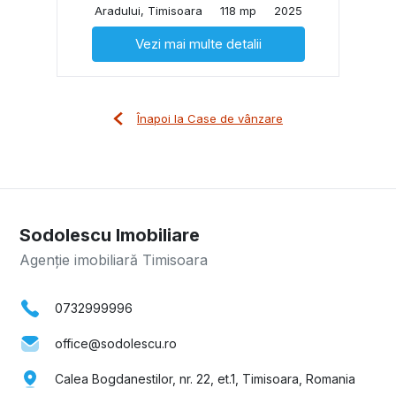
Aradului, Timisoara
118 mp
2025
Vezi mai multe detalii
Înapoi la Case de vânzare
Sodolescu Imobiliare
Agenție imobiliară Timisoara
0732999996
office@sodolescu.ro
Calea Bogdanestilor, nr. 22, et.1, Timisoara, Romania