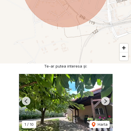
Te-ar putea interesa și:
Previous
Next
1
/
10
Harta