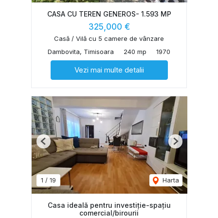
CASA CU TEREN GENEROS- 1.593 MP
325,000 €
Casă / Vilă cu 5 camere de vânzare
Dambovita, Timisoara
240 mp
1970
Vezi mai multe detalii
Previous
Next
1
/
19
Harta
Casa ideală pentru investiție-spațiu
comercial/birourii