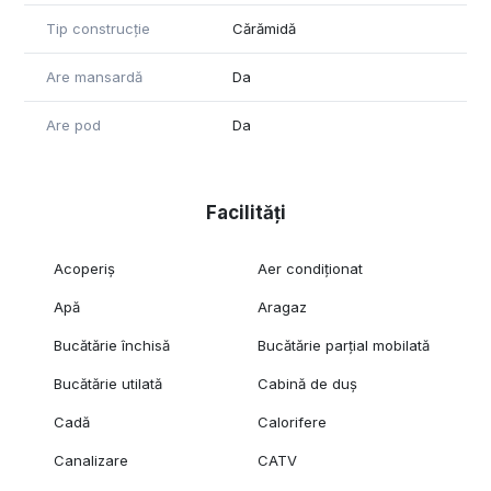
Tip construcție
Cărămidă
Are mansardă
Da
Are pod
Da
Facilități
Acoperiș
Aer condiționat
Apă
Aragaz
Bucătărie închisă
Bucătărie parțial mobilată
Bucătărie utilată
Cabină de duș
Cadă
Calorifere
Canalizare
CATV