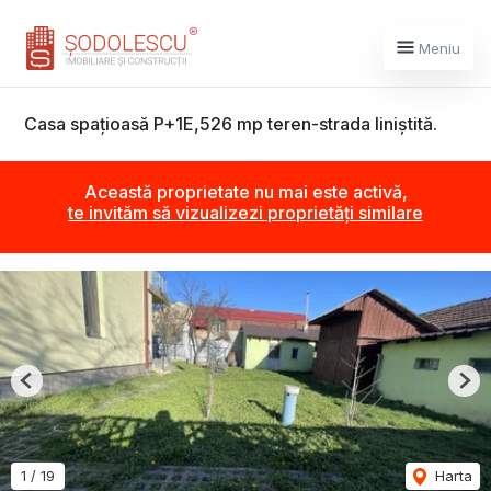
Meniu
Casa spațioasă P+1E,526 mp teren-strada liniștită.
Această proprietate nu mai este activă,
te invităm să vizualizezi proprietăți similare
Previous
Nex
1
/
19
Harta