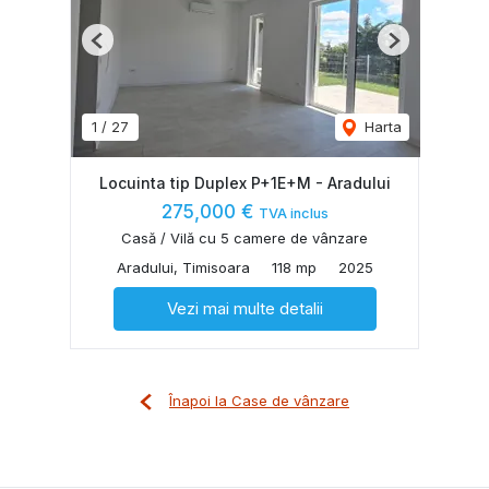
Previous
Next
1
/
27
Harta
Locuinta tip Duplex P+1E+M - Aradului
275,000 €
TVA inclus
Casă / Vilă cu 5 camere de vânzare
Aradului, Timisoara
118 mp
2025
Vezi mai multe detalii
Înapoi la Case de vânzare