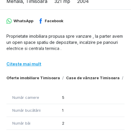
Mehala, Timisoara
321 mp
2004
WhatsApp
Facebook
Proprietate imobiliara propusa spre vanzare , la parter avem
un open space spatiu de depozitare, incalzire pe panouri
electrice si centrala termica .
Citește mai mult
Oferte imobiliare Timisoara
Case de vânzare Timisoara
Ca
Număr camere
5
Număr bucătării
1
Număr băi
2