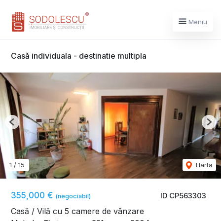
Meniu
Casă individuala - destinatie multipla
Previous
Nex
1
/
15
Harta
355,000 €
ID CP563303
(negociabil)
Casă / Vilă cu 5 camere de vânzare