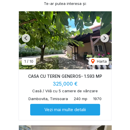
Te-ar putea interesa și:
Previous
Next
1
/
10
Harta
CASA CU TEREN GENEROS- 1.593 MP
325,000 €
Casă / Vilă cu 5 camere de vânzare
Dambovita, Timisoara
240 mp
1970
Vezi mai multe detalii