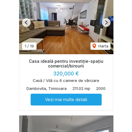
Previous
Next
1
/
19
Harta
Casa ideală pentru investiție-spațiu
comercial/birourii
320,000 €
Casă / Vilă cu 6 camere de vânzare
Dambovita, Timisoara
211.02 mp
2000
Vezi mai multe detalii