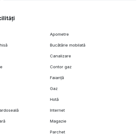
ilități
Apometre
hisă
Bucătărie mobilată
Canalizare
ie
Contor gaz
Faianță
Gaz
Hotă
pardoseală
Internet
ară
Magazie
Parchet