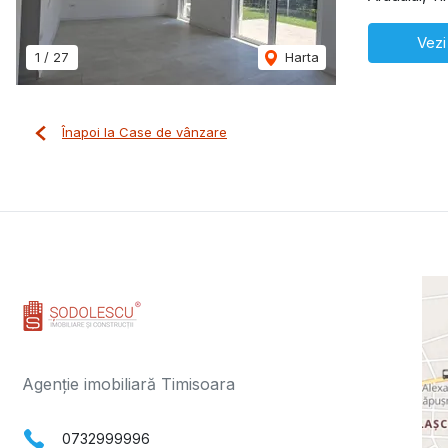
Vezi
1
/
27
Harta
Înapoi la Case de vânzare
Agenție imobiliară Timisoara
0732999996