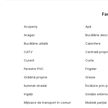
Fac
Acoperiș
Apă
Aragaz
Bucătărie desc
Bucătărie utilată
Calorifere
CATV
Centrală propr
Curent
Curte
Ferestre PVC
Frigider
Grădină proprie
Gresie
Iluminat stradal
Încălzire prin 
Irigații
Izolație exterio
Mijloace de transport în comun
Mobilat parțial