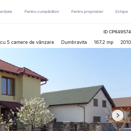
ențiale
Pentru cumpărători
Pentru proprietari
Echipa
ID CP649574
ă cu 5 camere de vânzare
Dumbravita
167.2 mp
2010
Next