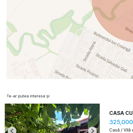
Te-ar putea interesa și:
CASA CU
325,000
Casă / Vilă