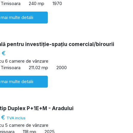
 Timisoara
240 mp
1970
 mai multe detalii
lă pentru investiție-spațiu comercial/birourii
 €
 cu 6 camere de vânzare
 Timisoara
211.02 mp
2000
 mai multe detalii
tip Duplex P+1E+M - Aradului
 €
TVA inclus
 cu 5 camere de vânzare
imisoara
118 mp
2025