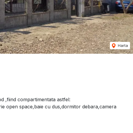
Harta
pod ,fiind compartimentata astfel:
tarie open space,baie cu dus,dormitor debara,camera
a copia, 1birou, 1 baie .