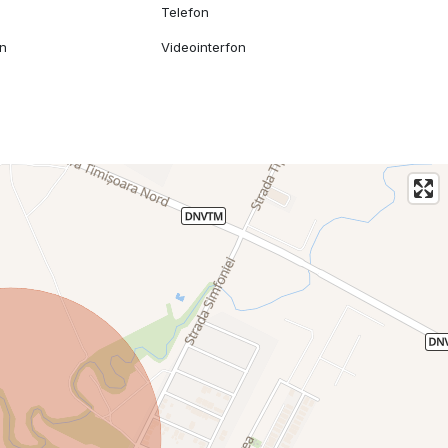
Telefon
mn
Videointerfon