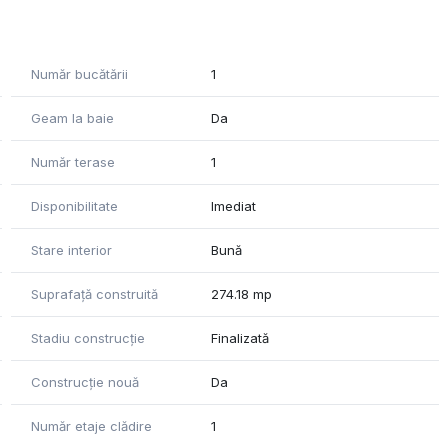
n pardoseala iar la etaj cu calorifere.
Număr bucătării
1
Geam la baie
Da
Număr terase
1
Disponibilitate
Imediat
Stare interior
Bună
Suprafață construită
274.18 mp
Stadiu construcție
Finalizată
Construcție nouă
Da
Număr etaje clădire
1