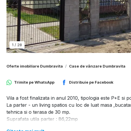
1
/
28
Oferte imobiliare Dumbravita
Case de vânzare Dumbravita
Trimite pe
WhatsApp
Distribuie pe
Facebook
Vila a fost finalizata in anul 2010, tipologia este P+E si 
La parter - un living spatios cu loc de luat masa ,buca
tehnica si o terasa de 30 mp.
Suprafata utila parter : 86,22mp
La etaj - un dormitor matrimonial cu baie proprie,o camer