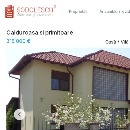
Proprietăți
Ansambluri rezid
Calduroasa si primitoare
315,000 €
Casă / Vil
Previous