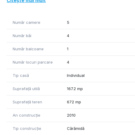
Citește mai mult
Suprafata utila etaj : 81 mp
Curtea are pomi fructiferi ,grill si foisor.
Incalzirea se face cu centrala proprie pe gaz: la parter i
Număr camere
5
Vila se vinde mobilata si utilata
Număr băi
4
Număr balcoane
1
Număr locuri parcare
4
Tip casă
Individual
Suprafață utilă
167.2 mp
Suprafață teren
672 mp
An construcție
2010
Tip construcție
Cărămidă