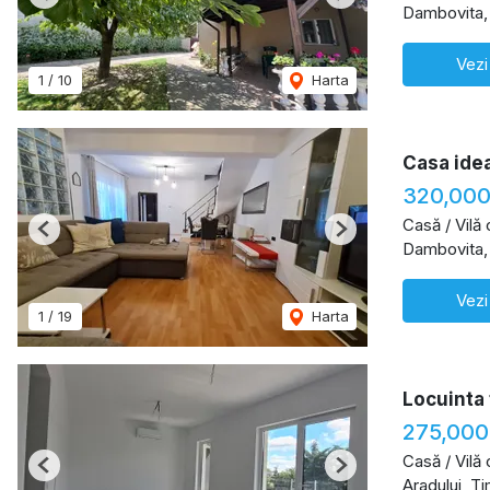
Previous
Next
Dambovita,
Vezi
1
/
10
Harta
Casa idea
320,000
Casă / Vilă
Previous
Next
Dambovita,
Vezi
1
/
19
Harta
Locuinta 
275,000
Casă / Vilă
Previous
Next
Aradului, T