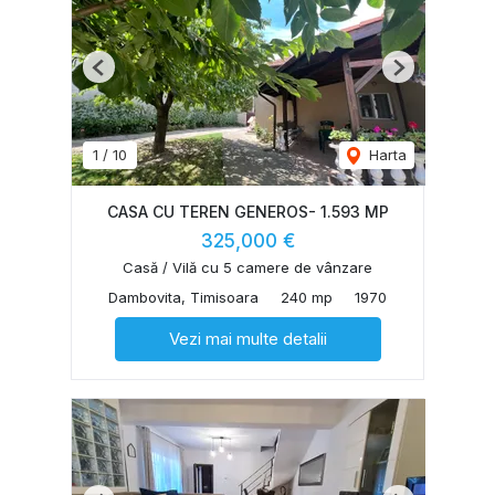
Previous
Next
1
/
10
Harta
CASA CU TEREN GENEROS- 1.593 MP
325,000 €
Casă / Vilă cu 5 camere de vânzare
Dambovita, Timisoara
240 mp
1970
Vezi mai multe detalii