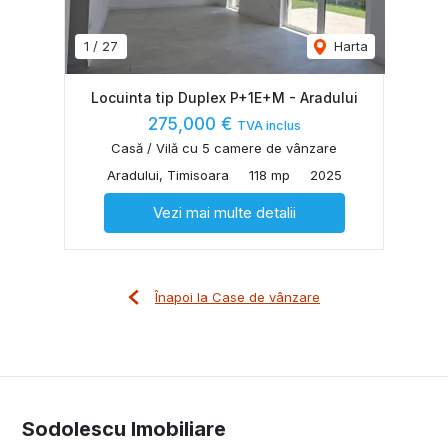
1
/
27
Harta
Locuinta tip Duplex P+1E+M - Aradului
275,000 €
TVA inclus
Casă / Vilă cu 5 camere de vânzare
Aradului, Timisoara
118 mp
2025
Vezi mai multe detalii
Înapoi la Case de vânzare
Sodolescu Imobiliare