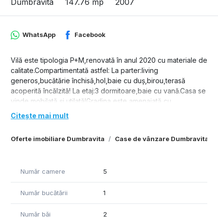
Dumbravita
147.76 mp
2007
WhatsApp
Facebook
Vilă este tipologia P+M,renovată în anul 2020 cu materiale de
calitate.Compartimentată astfel: La parter:living
generos,bucătărie închisă,hol,baie cu duș,birou,terasă
acoperită încălzită! La etaj:3 dormitoare,baie cu vană.Casa se
vinde mobilată și utilată!Gradina este amenajată cu
gazon,arbuști ornamentali,pomi fructiferi,zona de foișor și o
Citește mai mult
anexă.
Oferte imobiliare Dumbravita
Case de vânzare Dumbravita
Număr camere
5
Număr bucătării
1
Număr băi
2