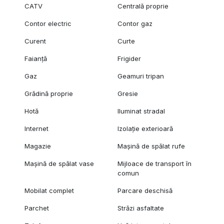
CATV
Centrală proprie
Contor electric
Contor gaz
Curent
Curte
Faianță
Frigider
Gaz
Geamuri tripan
Grădină proprie
Gresie
Hotă
Iluminat stradal
Internet
Izolație exterioară
Magazie
Mașină de spălat rufe
Mașină de spălat vase
Mijloace de transport în
comun
Mobilat complet
Parcare deschisă
Parchet
Străzi asfaltate