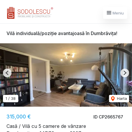
Meniu
Vilă individuală/poziție avantajoasă în Dumbrăvița!
Previous
Nex
1
/
38
Harta
315,000 €
ID CP2665767
Casă / Vilă cu 5 camere de vânzare