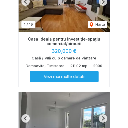
Previous
Next
1
/
19
Harta
Casa ideală pentru investiție-spațiu
comercial/birourii
320,000 €
Casă / Vilă cu 6 camere de vânzare
Dambovita, Timisoara
211.02 mp
2000
Vezi mai multe detalii
Previous
Next