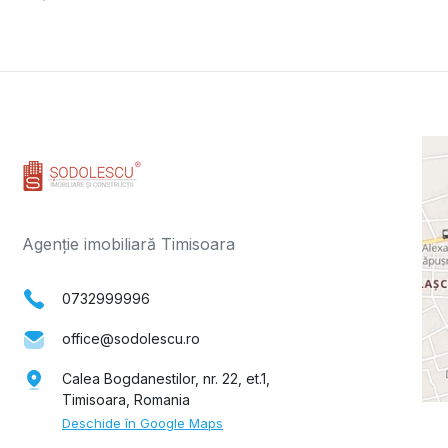
Agenție imobiliară Timisoara
0732999996
office@sodolescu.ro
Calea Bogdanestilor, nr. 22, et.1,
Timisoara, Romania
Deschide în Google Maps