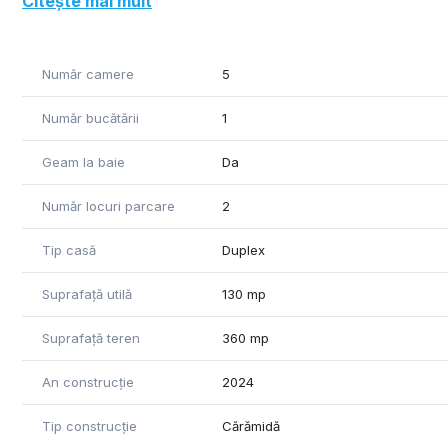
Citește mai mult
Etaj - hol, 3 dormitoare, 2 bai si un dressing.
Dotari: izolatie polistiren 10 cm grafitat, geamuri tripan
Prum (Germania, Coco Tinoli).
Număr camere
5
Finisaje de lux, posibilitate de alegere.
Număr bucătării
1
Geam la baie
Da
Număr locuri parcare
2
Tip casă
Duplex
Suprafață utilă
130 mp
Suprafață teren
360 mp
An construcție
2024
Tip construcție
Cărămidă