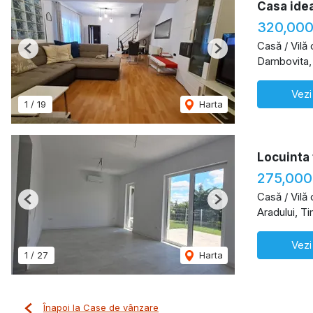
Casa idea
320,000
Casă / Vilă
Previous
Next
Dambovita,
Vezi
1
/
19
Harta
Locuinta 
275,000
Casă / Vilă
Previous
Next
Aradului, T
Vezi
1
/
27
Harta
Înapoi la Case de vânzare