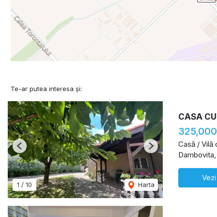
Te-ar putea interesa și:
CASA CU
325,000
Casă / Vilă
Previous
Next
Dambovita,
Vezi
1
/
10
Harta