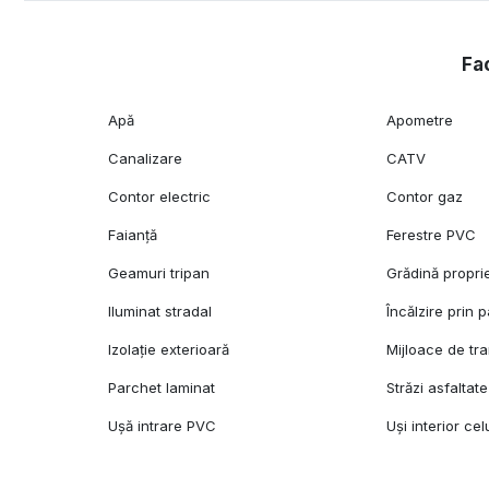
Fac
Apă
Apometre
Canalizare
CATV
Contor electric
Contor gaz
Faianță
Ferestre PVC
Geamuri tripan
Grădină propri
Iluminat stradal
Încălzire prin 
Izolație exterioară
Mijloace de tr
Parchet laminat
Străzi asfaltate
Ușă intrare PVC
Uși interior cel