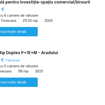
lă pentru investiție-spațiu comercial/birourii
 €
 cu 6 camere de vânzare
 Timisoara
211.02 mp
2000
 mai multe detalii
tip Duplex P+1E+M - Aradului
 €
TVA inclus
 cu 5 camere de vânzare
imisoara
118 mp
2025
 mai multe detalii