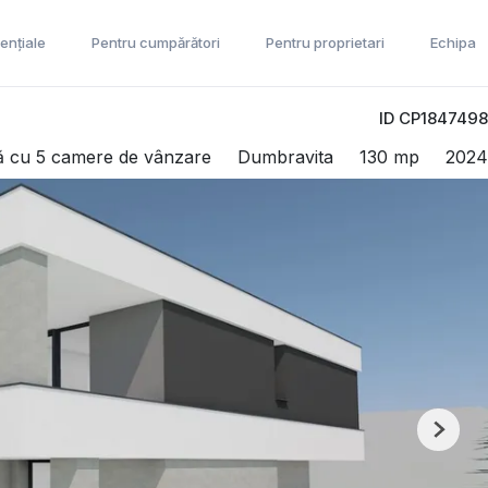
ențiale
Pentru cumpărători
Pentru proprietari
Echipa
ID CP1847498
lă cu 5 camere de vânzare
Dumbravita
130 mp
2024
Next