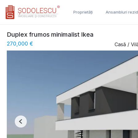
Proprietăți
Ansambluri rezid
Duplex frumos minimalist Ikea
270,000 €
Casă / Vi
Previous