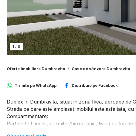
1
/
9
Oferte imobiliare Dumbravita
Case de vânzare Dumbravita
Trimite pe
WhatsApp
Distribuie pe
Facebook
Duplex in Dumbravita, situat in zona Ikea, aproape de C
Strada pe care este amplasat imobilul este asfaltata, cu t
Compartimentare:
Parter- hol acces, dormitor/birou, baie, living cu loc de
direct din exterior este prevazut un spatiu tehnic.