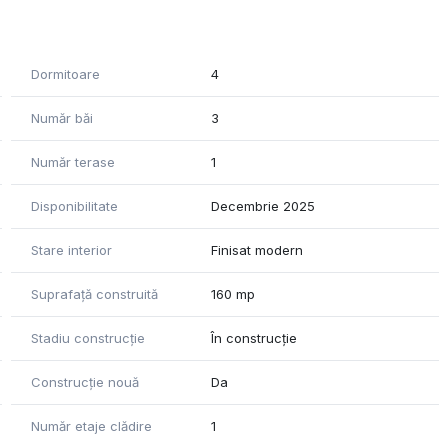
 Rehau, profil Synego, incalzire in pardoseala, usi marca
Dormitoare
4
Număr băi
3
Număr terase
1
Disponibilitate
Decembrie 2025
Stare interior
Finisat modern
Suprafață construită
160 mp
Stadiu construcție
În construcție
Construcție nouă
Da
Număr etaje clădire
1