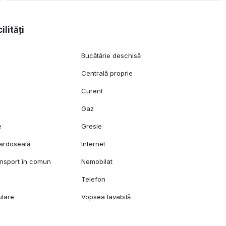
ilități
Bucătărie deschisă
Centrală proprie
Curent
Gaz
e
Gresie
pardoseală
Internet
ansport în comun
Nemobilat
Telefon
ulare
Vopsea lavabilă