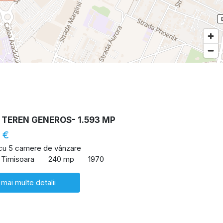
 TEREN GENEROS- 1.593 MP
 €
 cu 5 camere de vânzare
 Timisoara
240 mp
1970
 mai multe detalii