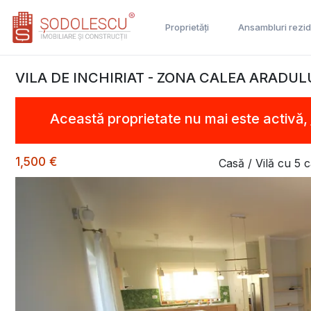
Proprietăți
Ansambluri rezid
VILA DE INCHIRIAT - ZONA CALEA ARADUL
Această proprietate nu mai este activă,
1,500 €
Casă / Vilă cu 5 