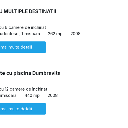
U MULTIPLE DESTINATII
 cu 6 camere de închiriat
udentesc, Timisoara
262 mp
2008
 mai multe detalii
te cu piscina Dumbravita
cu 12 camere de închiriat
imisoara
440 mp
2008
 mai multe detalii