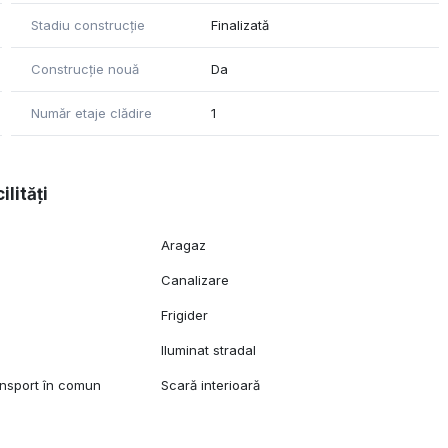
a asigură o conexiune facilă cu punctele majore de interes
Stadiu construcție
Finalizată
Construcție nouă
Da
le rețele de supermarketuri.
i clinici medicale.
Număr etaje clădire
1
trul istoric și ieșirea spre Autostrada A1.
facilități de parcare sau pentru a programa o vizionare
 de proprietate CP3144856.
ilități
Aragaz
Canalizare
Frigider
Iluminat stradal
ansport în comun
Scară interioară