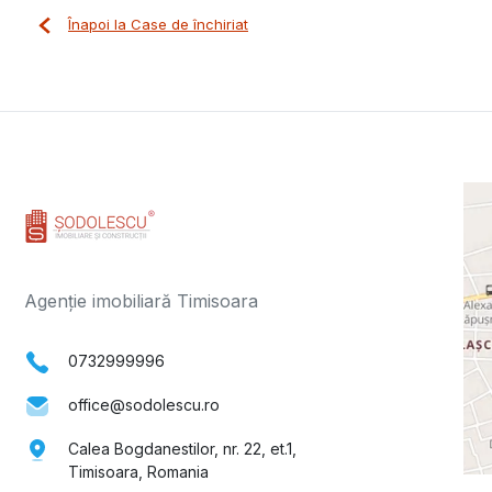
Înapoi la Case de închiriat
Agenție imobiliară Timisoara
0732999996
office@sodolescu.ro
Calea Bogdanestilor, nr. 22, et.1,
Timisoara, Romania