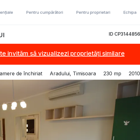
ențiale
Pentru cumpărători
Pentru proprietari
Echipa
ID CP3144856
UI
te invităm să vizualizezi proprietăți similare
camere de închiriat
Aradului, Timisoara
230 mp
2010