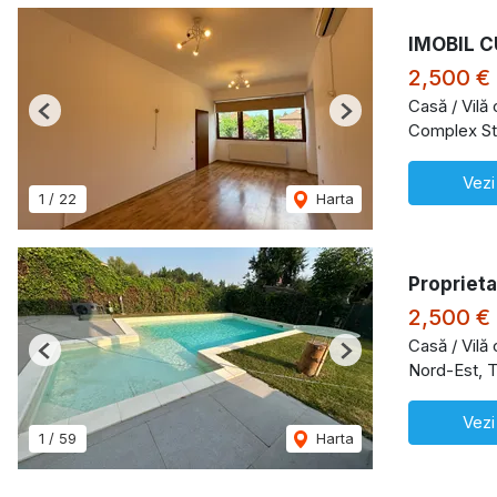
IMOBIL C
2,500 €
Casă / Vilă
Previous
Next
Complex St
Vezi
1
/
22
Harta
Proprieta
2,500 €
Casă / Vilă 
Previous
Next
Nord-Est, T
Vezi
1
/
59
Harta