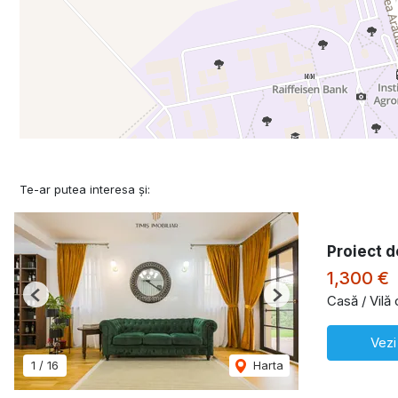
Te-ar putea interesa și:
Proiect d
1,300 €
Casă / Vilă
Previous
Next
Vezi
1
/
16
Harta