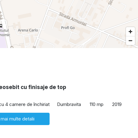
eosebit cu finisaje de top
 cu 4 camere de închiriat
Dumbravita
110 mp
2019
 mai multe detalii