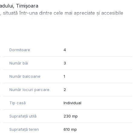
adului, Timișoara
situată într-una dintre cele mai apreciate și accesibile
Cu o arhitectură solidă și o compartimentare ideală pentru o
cesită prestanță, această proprietate îmbină perfect
ase și aerisite)
Dormitoare
4
eri versatile)
i bine întreținute)
Număr băi
3
Număr balcoane
1
Număr locuri parcare
2
 o organizare interioară excelentă, gândită pentru un stil
onale:
Tip casă
Individual
ca zonă de relaxare, dining sau recepție, completat de o
Suprafață utilă
230 mp
e ca dormitoare, camere pentru copii sau birouri de lucru,
rsul zilei.
Suprafață teren
610 mp