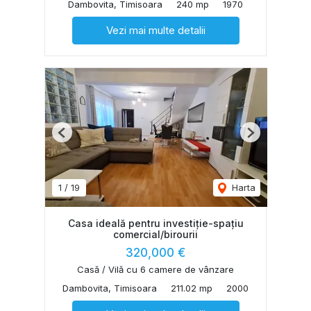
Dambovita, Timisoara
240 mp
1970
Vezi mai multe detalii
Previous
Next
1
/
19
Harta
Casa ideală pentru investiție-spațiu
comercial/birourii
320,000 €
Casă / Vilă cu 6 camere de vânzare
Dambovita, Timisoara
211.02 mp
2000