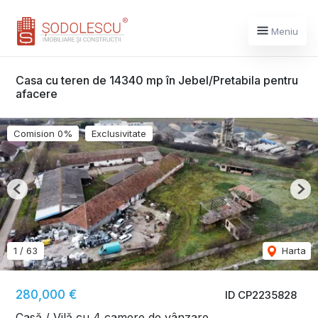
Meniu
Casa cu teren de 14340 mp în Jebel/Pretabila pentru
afacere
Comision 0%
Exclusivitate
Previous
Nex
1
/
63
Harta
280,000 €
ID CP2235828
Casă / Vilă cu 4 camere de vânzare