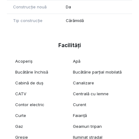
Construcție nouă
Da
Tip construcție
Cărămidă
Facilități
Acoperiș
Apă
Bucătărie închisă
Bucătărie parțial mobilată
Cabină de duș
Canalizare
CATV
Centrală cu lemne
Contor electric
Curent
Curte
Faianță
Gaz
Geamuri tripan
Gresie
Iluminat stradal