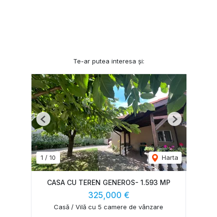
Te-ar putea interesa și:
Previous
Next
1
/
10
Harta
CASA CU TEREN GENEROS- 1.593 MP
325,000 €
Casă / Vilă cu 5 camere de vânzare