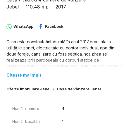
Jebel
110.48 mp
2017
WhatsApp
Facebook
Casa este construita/intabulată în anul 2017,bransata la
utilitățile zonei, electricitate cu contor individual, apa din
doua foraje, canalizare cu fosa septica.Incalzirea se
realizează prin pardoseala cu corpuri statice de
oțel,bransatela o centrală individuala pe lemne, amplasata în
camera tehnica.Casa este finisatat otal,grad mediu de
Citește mai mult
uzura,necesitand lucrari de renovare, cu tencuiala
decorativa, avand fundatii continue din beton armat si
Oferte imobiliare Jebel
Case de vânzare Jebel
structura de rezistenta din zidarie portanta, inchideri din
zidarie. Acoperisul este de tip sarpanta din lemn cu
invelitoare din tigla. Casa este finisata total, grad mediu de
Număr camere
4
uzura, avand fundatii continue din beton.
Număr bucătării
1