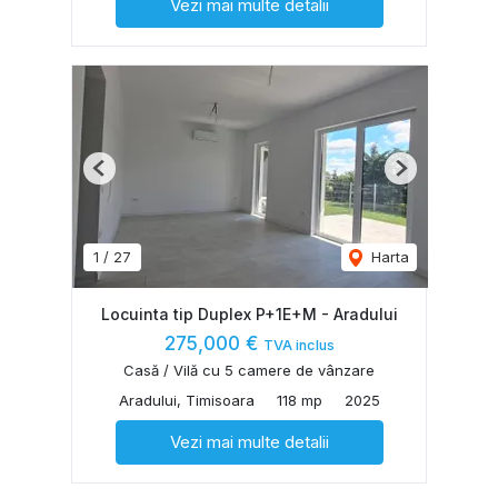
Vezi mai multe detalii
Previous
Next
1
/
27
Harta
Locuinta tip Duplex P+1E+M - Aradului
275,000 €
TVA inclus
Casă / Vilă cu 5 camere de vânzare
Aradului, Timisoara
118 mp
2025
Vezi mai multe detalii