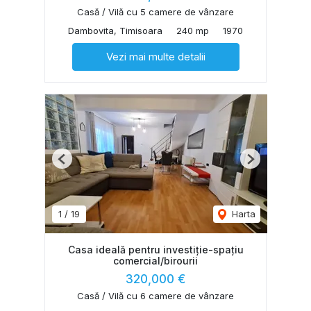
Casă / Vilă cu 5 camere de vânzare
Dambovita, Timisoara
240 mp
1970
Vezi mai multe detalii
Previous
Next
1
/
19
Harta
Casa ideală pentru investiție-spațiu
comercial/birourii
320,000 €
Casă / Vilă cu 6 camere de vânzare