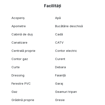
Facilități
Acoperiș
Apă
Apometre
Bucătărie deschisă
Cabină de duș
Cadă
Canalizare
CATV
Centrală proprie
Contor electric
Contor gaz
Curent
Curte
Debara
Dressing
Faianță
Ferestre PVC
Garaj
Gaz
Geamuri tripan
Grădină proprie
Gresie