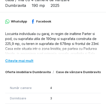
Dumbravita
190 mp
2025
WhatsApp
Facebook
Locuinta individuala cu garaj, in regim de inaltime Parter si
pod, cu suprafata utila de 190mp si suprafata construita de
225,9 mp, cu teren in suprafata de 678mp si frontul de 23ml.
Casa este situata intr-o zona linistita, pe partea cu Padurea
Verde, in apropiere sunt primaria, scoala, gradinita si Sala
Polivalenta din Dumbravita.
Citește mai mult
Compartimentare:
Parter - hol acces, dormitor, baie, living cu iesire pe o terasa
Oferte imobiliare Dumbravita
Case de vânzare Dumbravita
mare acoperita, garaj, camara, bucatarie, dormitor
matrimonial cu baie proprie, spatiu tehnic, dormitoare si baie.
Casa se preda finisata la cheie, cu curtea amenajata.
Număr camere
4
Dormitoare
3