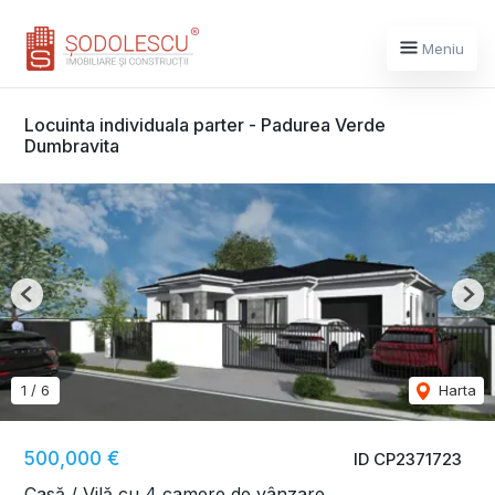
Meniu
Locuinta individuala parter - Padurea Verde
Dumbravita
Previous
Nex
1
/
6
Harta
500,000 €
ID CP2371723
Casă / Vilă cu 4 camere de vânzare