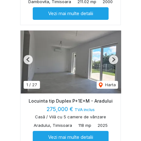
Dambovita, Timisoara
211.02 mp
2000
Vezi mai multe detalii
Previous
Next
1
/
27
Harta
Locuinta tip Duplex P+1E+M - Aradului
275,000 €
TVA inclus
Casă / Vilă cu 5 camere de vânzare
Aradului, Timisoara
118 mp
2025
Vezi mai multe detalii