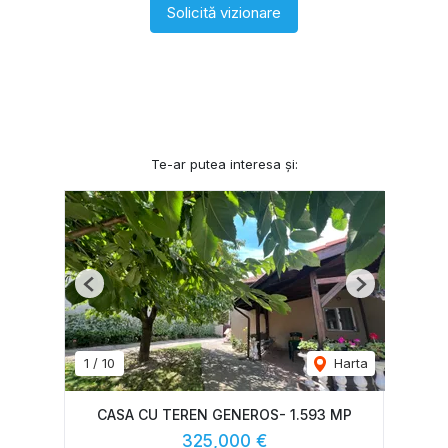
Solicită vizionare
Te-ar putea interesa și:
Previous
Next
1
/
10
Harta
CASA CU TEREN GENEROS- 1.593 MP
325,000 €