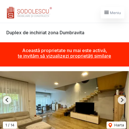
Meniu
Duplex de inchiriat zona Dumbravita
Această proprietate nu mai este activă,
te invităm să vizualizezi proprietăți similare
Previous
Nex
1
/
14
Harta