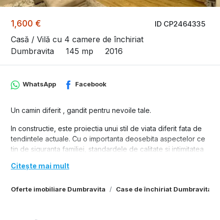
1,600 €
ID CP2464335
Casă / Vilă cu 4 camere de închiriat
Dumbravita
145 mp
2016
WhatsApp
Facebook
Un camin diferit , gandit pentru nevoile tale.
In constructie, este proiectia unui stil de viata diferit fata de
tendintele actuale. Cu o importanta deosebita aspectelor ce
tin de siguranta familiei, standardele de calitate si intimitatea
locuirii intr-un duplex select, de dimensiuni generoase, aflat
Citește mai mult
intr-o zona linistita, la 300 m de centrele comerciale din zona
de nord a orasului, acest proiect ofera familiei tale garantia
Oferte imobiliare Dumbravita
Case de închiriat Dumbravita
SIGURANTEI constructive si calitative. ITI OFERIM mai mult
decat o casa intr-o zona aerisita cu acces direct la bulevard,
scoli, gradinite sau mijloace de transport. ITI OFERIM o