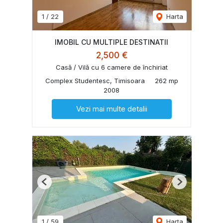
1
/
22
Harta
IMOBIL CU MULTIPLE DESTINATII
2,500 €
Casă / Vilă cu 6 camere de închiriat
Complex Studentesc, Timisoara
262 mp
2008
Vezi mai multe detalii
Previous
Next
1
/
59
Harta