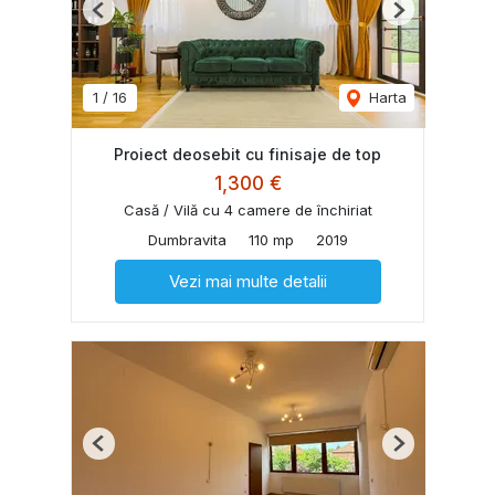
Previous
Next
1
/
16
Harta
Proiect deosebit cu finisaje de top
1,300 €
Casă / Vilă cu 4 camere de închiriat
Dumbravita
110 mp
2019
Vezi mai multe detalii
Previous
Next