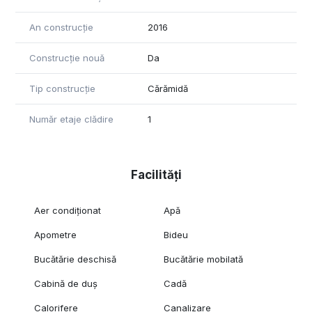
An construcție
2016
Construcție nouă
Da
Tip construcție
Cărămidă
Număr etaje clădire
1
Facilități
Aer condiționat
Apă
Apometre
Bideu
Bucătărie deschisă
Bucătărie mobilată
Cabină de duș
Cadă
Calorifere
Canalizare