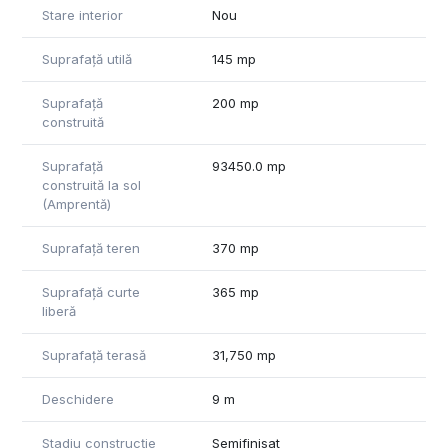
Stare interior
Nou
Suprafață utilă
145 mp
Suprafață
200 mp
construită
Suprafață
93450.0 mp
construită la sol
(Amprentă)
Suprafață teren
370 mp
Suprafață curte
365 mp
liberă
Suprafață terasă
31,750 mp
Deschidere
9 m
Stadiu construcție
Semifinisat