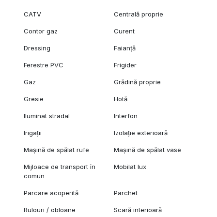
CATV
Centrală proprie
Contor gaz
Curent
Dressing
Faianță
Ferestre PVC
Frigider
Gaz
Grădină proprie
Gresie
Hotă
Iluminat stradal
Interfon
Irigații
Izolație exterioară
Mașină de spălat rufe
Mașină de spălat vase
Mijloace de transport în
Mobilat lux
comun
Parcare acoperită
Parchet
Rulouri / obloane
Scară interioară