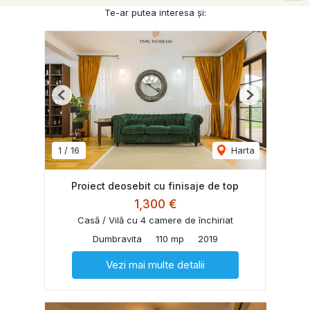
Te-ar putea interesa și:
Previous
Next
1
/
16
Harta
Proiect deosebit cu finisaje de top
1,300 €
Casă / Vilă cu 4 camere de închiriat
Dumbravita
110 mp
2019
Vezi mai multe detalii