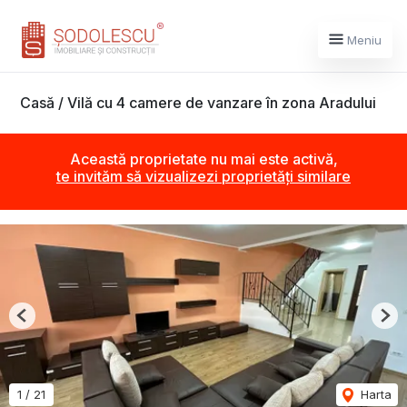
Meniu
Casă / Vilă cu 4 camere de vanzare în zona Aradului
Această proprietate nu mai este activă,
te invităm să vizualizezi proprietăți similare
Previous
Nex
1
/
21
Harta