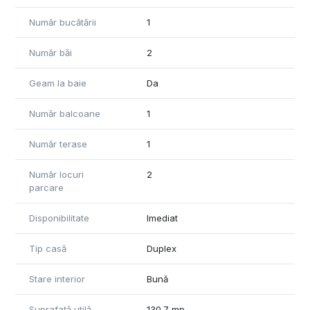
Număr bucătării
1
Număr băi
2
Geam la baie
Da
Număr balcoane
1
Număr terase
1
Număr locuri
2
parcare
Disponibilitate
Imediat
Tip casă
Duplex
Stare interior
Bună
Suprafață utilă
130.7 mp