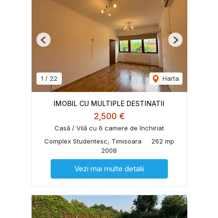
Previous
Next
1
/
22
Harta
IMOBIL CU MULTIPLE DESTINATII
2,500 €
Casă / Vilă cu 6 camere de închiriat
Complex Studentesc, Timisoara
262 mp
2008
Vezi mai multe detalii