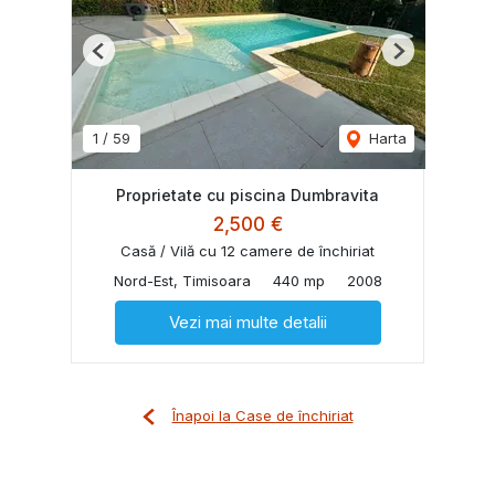
Previous
Next
1
/
59
Harta
Proprietate cu piscina Dumbravita
2,500 €
Casă / Vilă cu 12 camere de închiriat
Nord-Est, Timisoara
440 mp
2008
Vezi mai multe detalii
Înapoi la Case de închiriat