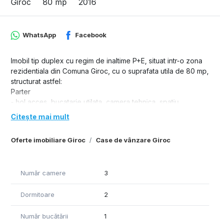
Giroc
80 mp
2016
WhatsApp
Facebook
Imobil tip duplex cu regim de inaltime P+E, situat intr-o zona
rezidentiala din Comuna Giroc, cu o suprafata utila de 80 mp,
structurat astfel:
Parter
- hol acces, bucatarie utilata, camera tehnica, spatiu
depozitare, living spatios cu iesire pe terasa;
Citește mai mult
Etaj
- hol de nivel, 2 dormitoare, terasa, baie, acces pod- spatiu
Oferte imobiliare Giroc
Case de vânzare Giroc
pentru depozitare.
Dispune de o curte amenajata cu gazon si plante decorative
(sistem de irigare automatizat), terasa spatioasa, acoperita si
Număr camere
3
un spatiu pentru depozitat tip casuta.
Acces auto in curte.
Dormitoare
2
Disponibilitate imediat.
Număr bucătării
1