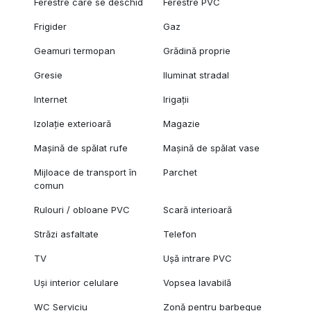
Ferestre care se deschid
Ferestre PVC
Frigider
Gaz
Geamuri termopan
Grădină proprie
Gresie
Iluminat stradal
Internet
Irigații
Izolație exterioară
Magazie
Mașină de spălat rufe
Mașină de spălat vase
Mijloace de transport în
Parchet
comun
Rulouri / obloane PVC
Scară interioară
Străzi asfaltate
Telefon
TV
Ușă intrare PVC
Uși interior celulare
Vopsea lavabilă
WC Serviciu
Zonă pentru barbeque