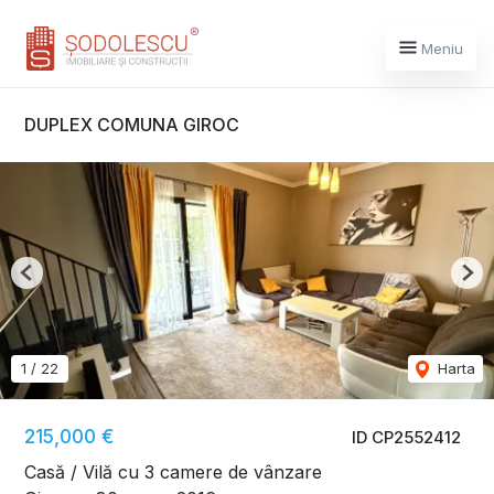
Meniu
DUPLEX COMUNA GIROC
Previous
Nex
1
/
22
Harta
215,000 €
ID CP2552412
Casă / Vilă cu 3 camere de vânzare