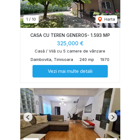
1
/
10
Harta
CASA CU TEREN GENEROS- 1.593 MP
325,000 €
Casă / Vilă cu 5 camere de vânzare
Dambovita, Timisoara
240 mp
1970
Vezi mai multe detalii
Previous
Next