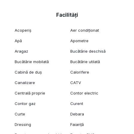
Facilități
Acoperiș
Aer condiționat
Apă
Apometre
Aragaz
Bucătărie deschisă
Bucătărie mobilată
Bucătărie utilată
Cabină de duș
Calorifere
Canalizare
CATV
Centrală proprie
Contor electric
Contor gaz
Curent
Curte
Debara
Dressing
Faianță