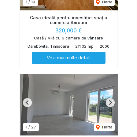
1
/
19
Harta
Casa ideală pentru investiție-spațiu
comercial/birourii
320,000 €
Casă / Vilă cu 6 camere de vânzare
Dambovita, Timisoara
211.02 mp
2000
Vezi mai multe detalii
Previous
Next
1
/
27
Harta