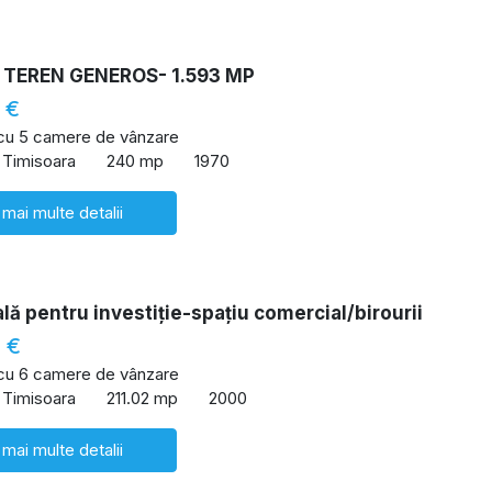
 TEREN GENEROS- 1.593 MP
 €
 cu 5 camere de vânzare
 Timisoara
240 mp
1970
 mai multe detalii
lă pentru investiție-spațiu comercial/birourii
 €
 cu 6 camere de vânzare
 Timisoara
211.02 mp
2000
 mai multe detalii