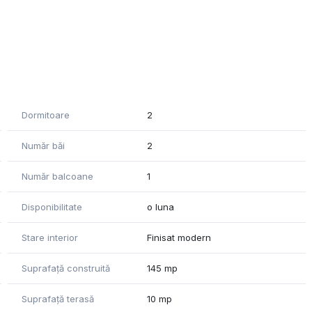
Dormitoare
2
 complet.
Număr băi
2
Număr balcoane
1
Disponibilitate
o luna
Stare interior
Finisat modern
Suprafață construită
145 mp
Suprafață terasă
10 mp