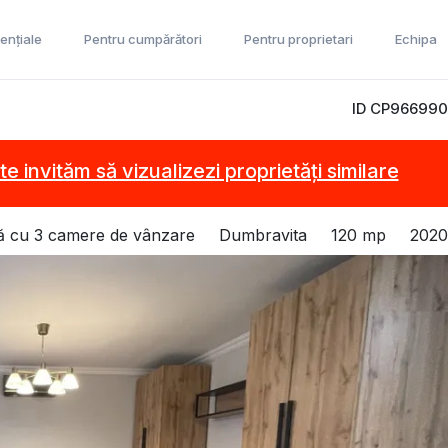
ențiale
Pentru cumpărători
Pentru proprietari
Echipa
ID CP966990
te invităm să vizualizezi proprietăți similare
lă cu 3 camere de vânzare
Dumbravita
120 mp
2020