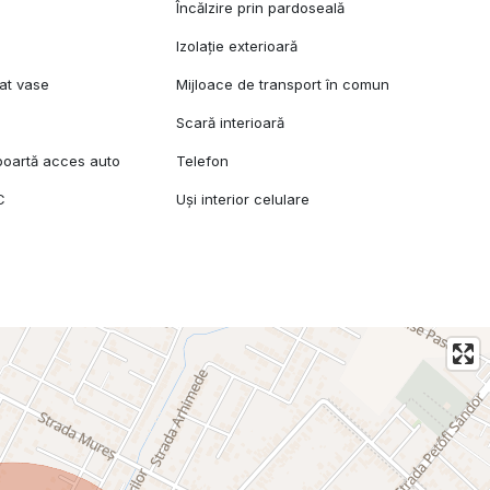
l
Încălzire prin pardoseală
Izolație exterioară
at vase
Mijloace de transport în comun
Scară interioară
oartă acces auto
Telefon
C
Uși interior celulare