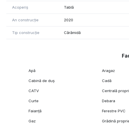
Acoperiș
Tablă
An construcție
2020
Tip construcție
Cărămidă
Fac
Apă
Aragaz
Cabină de duș
Cadă
CATV
Centrală propr
Curte
Debara
Faianță
Ferestre PVC
Gaz
Grădină propri