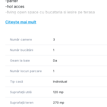
-parter
-hol acces
-living open space cu bucataria si iesire pe terasa
-dressing
Citește mai mult
-baie
-etaj
-doua dormitoare cu balcon fiecare
Număr camere
3
-baie cu dus si cada
Casa este finisata complet si se vinde mobilata si utilata
Număr bucătării
1
Geam la baie
Da
Număr locuri parcare
1
Tip casă
Individual
Suprafață utilă
120 mp
Suprafață teren
270 mp