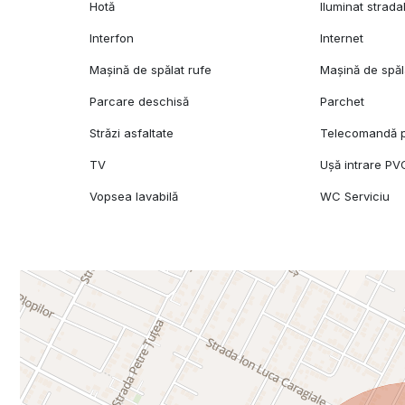
Hotă
Iluminat strada
Interfon
Internet
Mașină de spălat rufe
Mașină de spăl
Parcare deschisă
Parchet
Străzi asfaltate
Telecomandă p
TV
Ușă intrare PV
Vopsea lavabilă
WC Serviciu