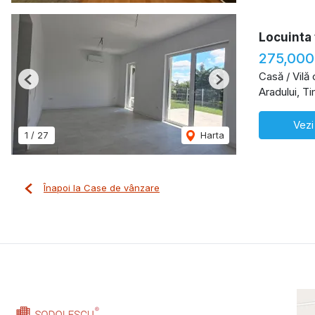
Locuinta 
275,000
Casă / Vilă
Previous
Next
Aradului, T
Vezi
1
/
27
Harta
Înapoi la Case de vânzare