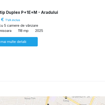
tip Duplex P+1E+M - Aradului
 €
TVA inclus
 cu 5 camere de vânzare
imisoara
118 mp
2025
 mai multe detalii