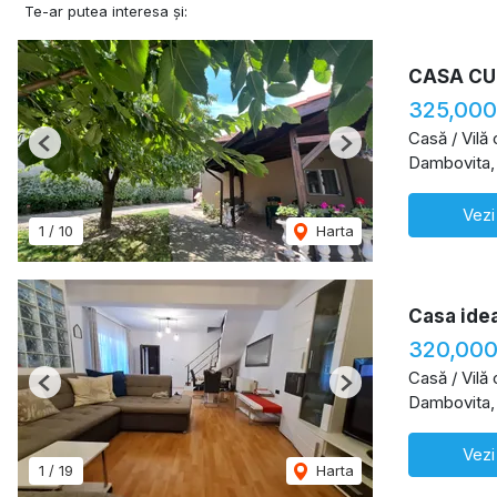
Te-ar putea interesa și:
CASA CU
325,000
Casă / Vilă
Previous
Next
Dambovita,
Vezi
1
/
10
Harta
Casa idea
320,000
Casă / Vilă
Previous
Next
Dambovita,
Vezi
1
/
19
Harta