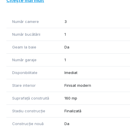
Citește mai mult
Parter - hol intrare, bucatarie, living mare si loc de lu
2 dormitoare spatioase, 2 bai si un dressing.
Curtea este amenajata cu gazon si pomi fructiferi.
Număr camere
3
Număr bucătării
1
Geam la baie
Da
Număr garaje
1
Disponibilitate
Imediat
Stare interior
Finisat modern
Suprafață construită
160 mp
Stadiu construcție
Finalizată
Construcție nouă
Da