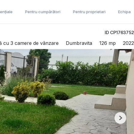
ențiale
Pentru cumpărători
Pentru proprietari
Echipa
ID CP1763752
lă cu 3 camere de vânzare
Dumbravita
126 mp
2022
Next