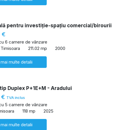
lă pentru investiție-spațiu comercial/birourii
 €
 cu 6 camere de vânzare
 Timisoara
211.02 mp
2000
 mai multe detalii
tip Duplex P+1E+M - Aradului
 €
TVA inclus
 cu 5 camere de vânzare
imisoara
118 mp
2025
 mai multe detalii