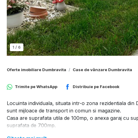
1
/
6
Oferte imobiliare Dumbravita
Case de vânzare Dumbravita
Trimite pe
WhatsApp
Distribuie pe
Facebook
Locuinta individuala, situata intr-o zona rezidentiala di
sunt mijloace de transport in comun si magazine.
Casa are suprafata utila de 100mp, o anexa garaj cu sup
suprafata de 700mp.
Compartimentare: