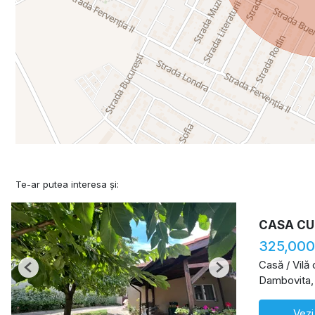
Te-ar putea interesa și:
CASA CU
325,000
Casă / Vilă
Previous
Next
Dambovita,
Vezi