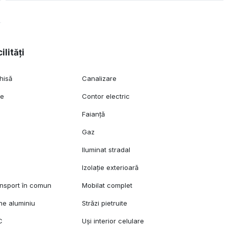
ilități
hisă
Canalizare
ie
Contor electric
Faianță
Gaz
Iluminat stradal
Izolație exterioară
ansport în comun
Mobilat complet
ane aluminiu
Străzi pietruite
C
Uși interior celulare