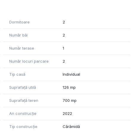
at masa cu iesire pe o terasa acoperita cu suprafata de 16mp,
Dormitoare
2
Număr băi
2
Număr terase
1
Număr locuri parcare
2
Tip casă
Individual
Suprafață utilă
126 mp
Suprafață teren
700 mp
An construcție
2022
Tip construcție
Cărămidă