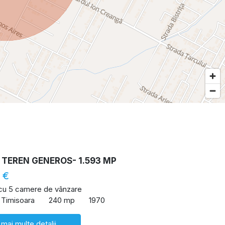
 TEREN GENEROS- 1.593 MP
 €
 cu 5 camere de vânzare
 Timisoara
240 mp
1970
 mai multe detalii