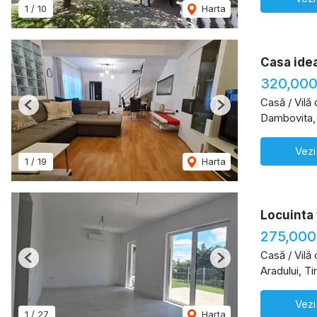
1
/
10
Harta
Casa idea
320,000
Casă / Vilă
Previous
Next
Dambovita,
Vezi
1
/
19
Harta
Locuinta 
275,000
Casă / Vilă
Previous
Next
Aradului, T
Vezi
1
/
27
Harta