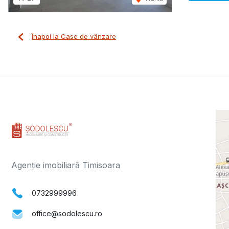
Înapoi la Case de vânzare
Agenție imobiliară Timisoara
0732999996
office@sodolescu.ro