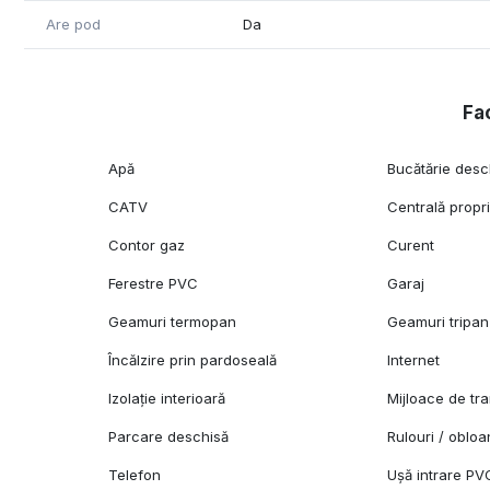
Are pod
Da
Fac
Apă
Bucătărie desc
CATV
Centrală propr
Contor gaz
Curent
Ferestre PVC
Garaj
Geamuri termopan
Geamuri tripan
Încălzire prin pardoseală
Internet
Izolație interioară
Mijloace de tr
Parcare deschisă
Rulouri / oblo
Telefon
Ușă intrare PV