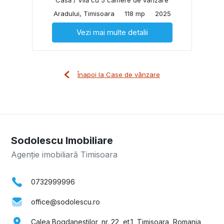
Aradului, Timisoara
118 mp
2025
Vezi mai multe detalii
Înapoi la Case de vânzare
Sodolescu Imobiliare
Agenție imobiliară Timisoara
0732999996
office@sodolescu.ro
Calea Bogdanestilor, nr. 22, et.1, Timisoara, Romania