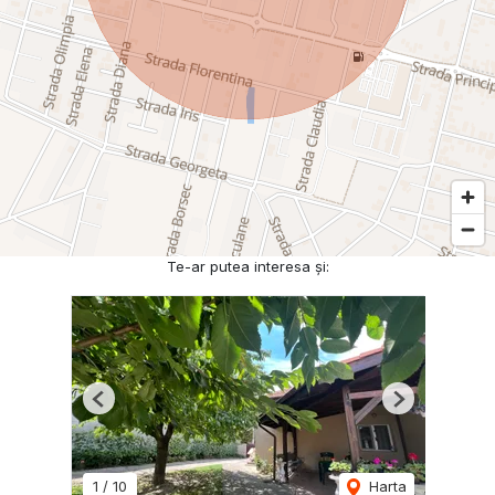
Te-ar putea interesa și:
Previous
Next
1
/
10
Harta