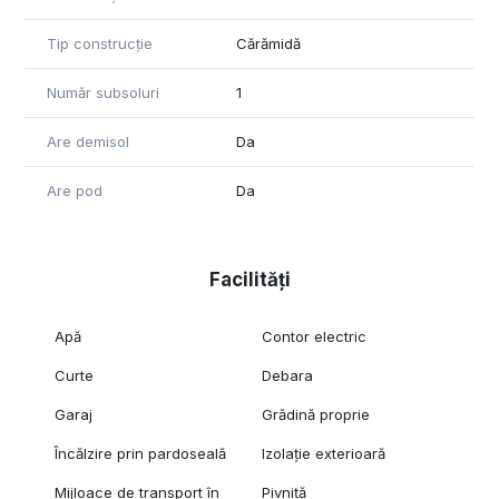
Tip construcție
Cărămidă
Număr subsoluri
1
Are demisol
Da
Are pod
Da
Facilități
Apă
Contor electric
Curte
Debara
Garaj
Grădină proprie
Încălzire prin pardoseală
Izolație exterioară
Mijloace de transport în
Pivniță