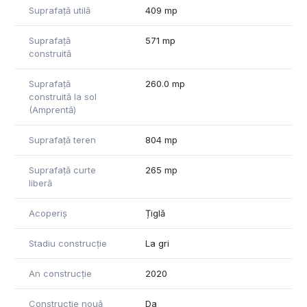
Suprafață utilă
409 mp
Suprafață
571 mp
construită
Suprafață
260.0 mp
construită la sol
(Amprentă)
Suprafață teren
804 mp
Suprafață curte
265 mp
liberă
Acoperiș
Țiglă
Stadiu construcție
La gri
An construcție
2020
Construcție nouă
Da