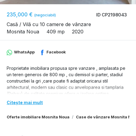
235,000 €
ID CP2198043
(negociabil)
Casă / Vilă cu 10 camere de vânzare
Mosnita Noua
409 mp
2020
WhatsApp
Facebook
Proprietate imobiliara propusa spre vanzare , amplasata pe
un teren generos de 800 mp , cu demisol si parter, stadiul
constructiei la gri ,care poate fi adaptat oricarui stil
arhitectural, modern sau clasic cu anveloparea si tamplaria
(Rehau) de calitate premium ofera o izolare optima.
Imobilul a fost proiectat si construit pentru uz personal, nu in
Citește mai mult
scopuri comerciale dar se vinde din cauze
familiare/medicale.
Oferte imobiliare Mosnita Noua
Case de vânzare Mosnita No
Parter de 195 mp., cu un living de 52 mp. , doua dormitoare
cu dressing si baie , demisol de 210 mp. compus din 8
incaperi , unde avem camera tehnica , spalatorie si acces