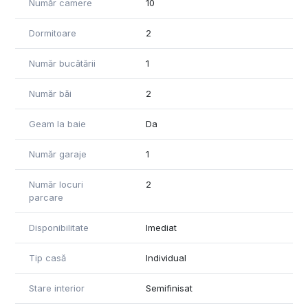
Număr camere
10
direct in garaj.
Total suprafata utila a imobilului este de 409 mp.
Dormitoare
2
Evaluare energetica de 98,9 puncte cu grile A si B ;
Lipit de aceasta proprietate mai avem un teren de 5.000 mp
-livada cu aprox. 200 pomi fructiferi pe rod iar daca este
Număr bucătării
1
interes si pentru acest teren se va discuta un alt pret la
pachet ;
Număr băi
2
Geam la baie
Da
Număr garaje
1
Număr locuri
2
parcare
Disponibilitate
Imediat
Tip casă
Individual
Stare interior
Semifinisat