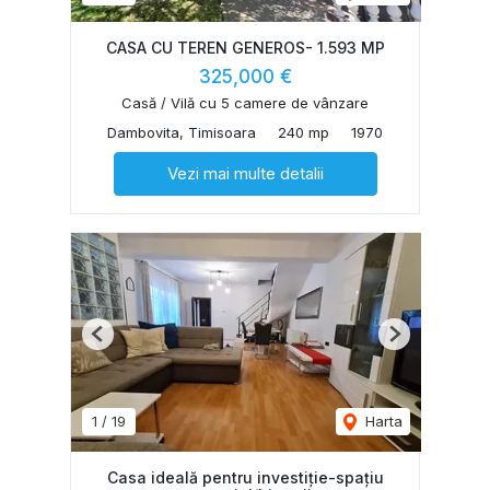
CASA CU TEREN GENEROS- 1.593 MP
325,000 €
Casă / Vilă cu 5 camere de vânzare
Dambovita, Timisoara
240 mp
1970
Vezi mai multe detalii
Previous
Next
1
/
19
Harta
Casa ideală pentru investiție-spațiu