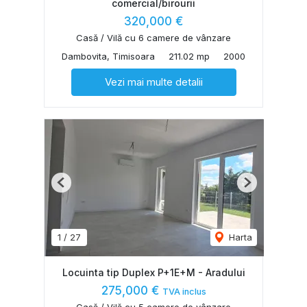
comercial/birourii
320,000 €
Casă / Vilă cu 6 camere de vânzare
Dambovita, Timisoara
211.02 mp
2000
Vezi mai multe detalii
Previous
Next
1
/
27
Harta
Locuinta tip Duplex P+1E+M - Aradului
275,000 €
TVA inclus
Casă / Vilă cu 5 camere de vânzare