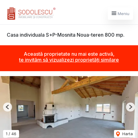
Meniu
Casa individuala S+P-Mosnita Noua-teren 800 mp.
Această proprietate nu mai este activă,
te invităm să vizualizezi proprietăți similare
Previous
Nex
1
/
46
Harta