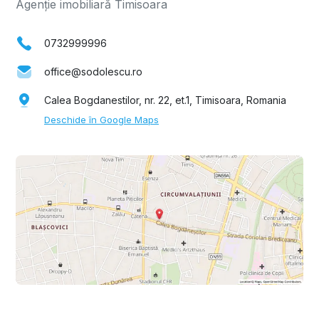
Agenție imobiliară Timisoara
0732999996
office@sodolescu.ro
Calea Bogdanestilor, nr. 22, et.1, Timisoara, Romania
Deschide în Google Maps