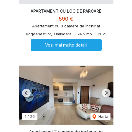
APARTAMENT CU LOC DE PARCARE
590 €
Apartament cu 3 camere de închiriat
Bogdanestilor, Timisoara
74.5 mp
2021
Vezi mai multe detalii
Previous
Next
1
/
26
Harta
Apartament 2 camere de închiriat în