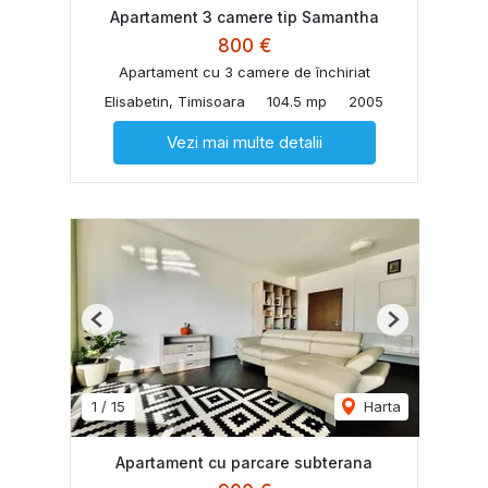
Apartament 3 camere tip Samantha
800 €
Apartament cu 3 camere de închiriat
Elisabetin, Timisoara
104.5 mp
2005
Vezi mai multe detalii
Previous
Next
1
/
15
Harta
Apartament cu parcare subterana