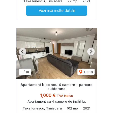
Take Ionescu, Timisoara
99 mp
2021
Vezi mai multe detalii
Previous
Next
1
/
18
Harta
Apartament bloc nou 4 camere - parcare
subterana
1,000 €
TVA inclus
Apartament cu 4 camere de închiriat
Take Ionescu, Timisoara
102 mp
2021