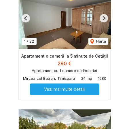
Previous
Next
1
/
22
Harta
Apartament o cameră la 5 minute de Cetății
290 €
Apartament cu 1 camere de închiriat
Mircea cel Batran, Timisoara
34 mp
1980
Vezi mai multe detalii