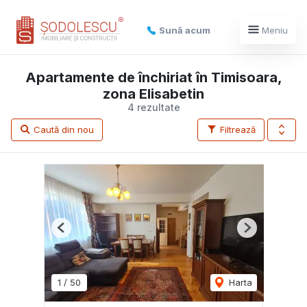
Sună acum
Meniu
Apartamente de închiriat în Timisoara,
zona Elisabetin
4 rezultate
Caută din nou
Filtrează
Previous
Next
1
/
50
Harta