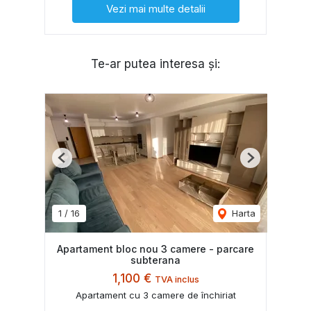
Vezi mai multe detalii
Te-ar putea interesa și:
Previous
Next
1
/
16
Harta
Apartament bloc nou 3 camere - parcare
subterana
1,100 €
TVA inclus
Apartament cu 3 camere de închiriat