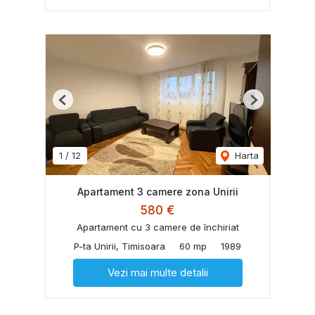
Previous
Next
1
/
12
Harta
Apartament 3 camere zona Unirii
580 €
Apartament cu 3 camere de închiriat
P-ta Unirii, Timisoara
60 mp
1989
Vezi mai multe detalii