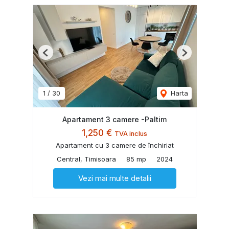
Previous
Next
1
/
30
Harta
Apartament 3 camere -Paltim
1,250 €
TVA inclus
Apartament cu 3 camere de închiriat
Central, Timisoara
85 mp
2024
Vezi mai multe detalii