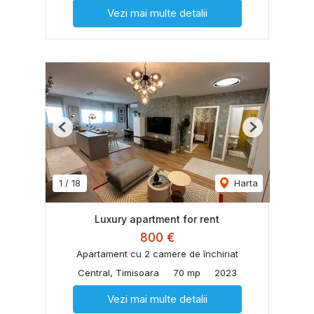
Vezi mai multe detalii
Previous
Next
1
/
18
Harta
Luxury apartment for rent
800 €
Apartament cu 2 camere de închiriat
Central, Timisoara
70 mp
2023
Vezi mai multe detalii