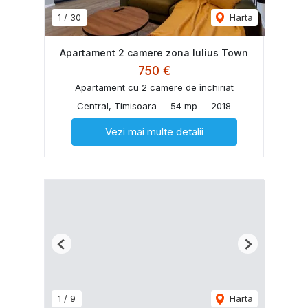
1
/
30
Harta
Apartament 2 camere zona Iulius Town
750 €
Apartament cu 2 camere de închiriat
Central, Timisoara
54 mp
2018
Vezi mai multe detalii
Previous
Next
1
/
9
Harta