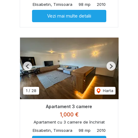
Elisabetin, Timisoara
98 mp
2010
Vezi mai multe detalii
Previous
Next
1
/
28
Harta
Apartament 3 camere
1,000 €
Apartament cu 3 camere de închiriat
Elisabetin, Timisoara
98 mp
2010