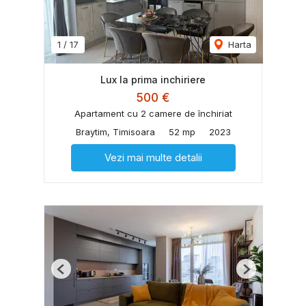
1
/
17
Harta
Lux la prima inchiriere
500 €
Apartament cu 2 camere de închiriat
Braytim, Timisoara
52 mp
2023
Vezi mai multe detalii
Previous
Next