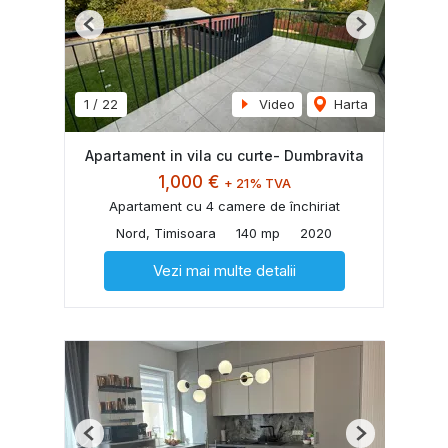
Previous
Next
1
/
22
Video
Harta
Apartament in vila cu curte- Dumbravita
1,000 €
+ 21% TVA
Apartament cu 4 camere de închiriat
Nord, Timisoara
140 mp
2020
Vezi mai multe detalii
Previous
Next