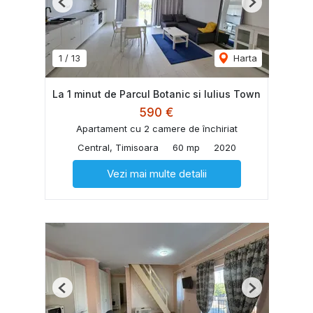
Previous
Next
1
/
13
Harta
La 1 minut de Parcul Botanic si Iulius Town
590 €
Apartament cu 2 camere de închiriat
Central, Timisoara
60 mp
2020
Vezi mai multe detalii
Previous
Next