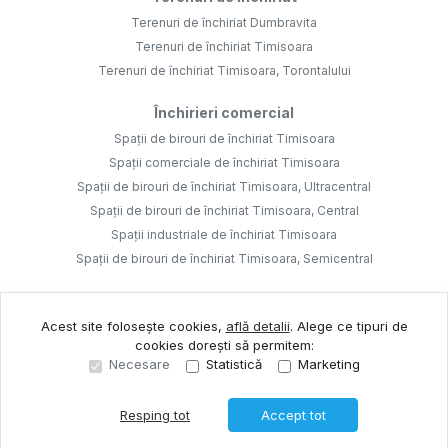
Terenuri de închiriat Dumbravita
Terenuri de închiriat Timisoara
Terenuri de închiriat Timisoara, Torontalului
Închirieri comercial
Spații de birouri de închiriat Timisoara
Spații comerciale de închiriat Timisoara
Spații de birouri de închiriat Timisoara, Ultracentral
Spații de birouri de închiriat Timisoara, Central
Spații industriale de închiriat Timisoara
Spații de birouri de închiriat Timisoara, Semicentral
Acest site folosește cookies,
află detalii
.
Alege ce tipuri de
cookies dorești să permitem:
Necesare
Statistică
Marketing
©
2026
SODOLESCU IMOBILIARE SI CONSTRUCTII SRL
Site creat în
Resping tot
Accept tot