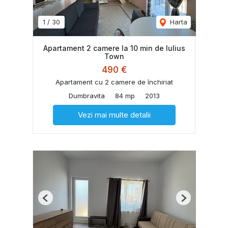
1
/
30
Harta
Apartament 2 camere la 10 min de Iulius
Town
490 €
Apartament cu 2 camere de închiriat
Dumbravita
84 mp
2013
Vezi mai multe detalii
Previous
Next