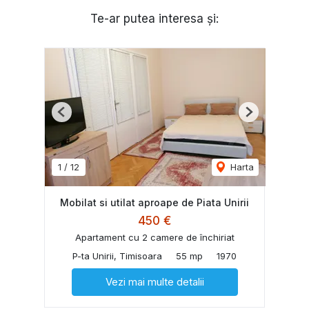
Te-ar putea interesa și:
Previous
Next
1
/
12
Harta
Mobilat si utilat aproape de Piata Unirii
450 €
Apartament cu 2 camere de închiriat
P-ta Unirii, Timisoara
55 mp
1970
Vezi mai multe detalii