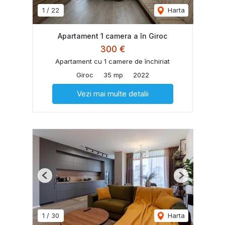
1
/
22
Harta
Apartament 1 camera a în Giroc
300 €
Apartament cu 1 camere de închiriat
Giroc
35 mp
2022
Vezi mai multe detalii
Previous
Next
1
/
30
Harta