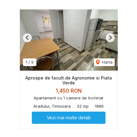
Previous
Next
1
/
9
Harta
Aproape de facult.de Agronomie si Piata
Verde
1,450 RON
Apartament cu 1 camere de închiriat
Aradului, Timisoara
32 mp
1986
Vezi mai multe detalii