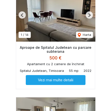
Previous
Next
1
/
14
Harta
Aproape de Spitalul Judetean cu parcare
subterana
500 €
Apartament cu 2 camere de închiriat
Spitalul Judetean, Timisoara
55 mp
2022
Vezi mai multe detalii