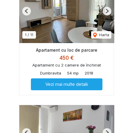
Previous
Next
1
/
11
Harta
Apartament cu loc de parcare
450 €
Apartament cu 2 camere de închiriat
Dumbravita
54 mp
2018
Vezi mai multe detalii