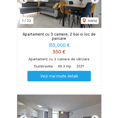
Previous
Next
1
/
22
Harta
Apartament cu 3 camere, 2 bai si loc de
parcare
155,000 €
550 €
Apartament cu 3 camere de vânzare
Dumbravita
66.3 mp
2021
Vezi mai multe detalii