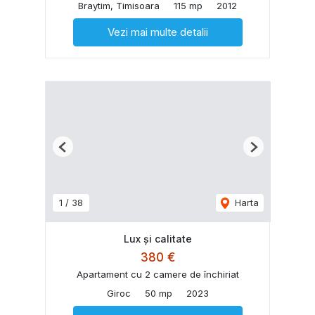
Braytim, Timisoara
115 mp
2012
Vezi mai multe detalii
Previous
Next
1
/
38
Harta
Lux și calitate
380 €
Apartament cu 2 camere de închiriat
Giroc
50 mp
2023