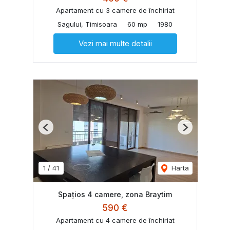
Apartament cu 3 camere de închiriat
Sagului, Timisoara
60 mp
1980
Vezi mai multe detalii
Previous
Next
1
/
41
Harta
Spațios 4 camere, zona Braytim
590 €
Apartament cu 4 camere de închiriat