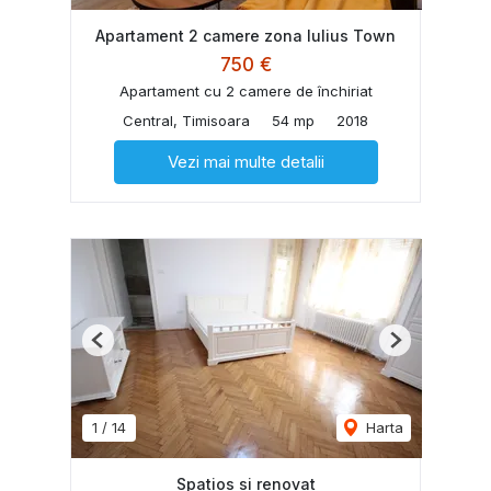
Apartament 2 camere zona Iulius Town
750 €
Apartament cu 2 camere de închiriat
Central, Timisoara
54 mp
2018
Vezi mai multe detalii
Previous
Next
1
/
14
Harta
Spatios si renovat