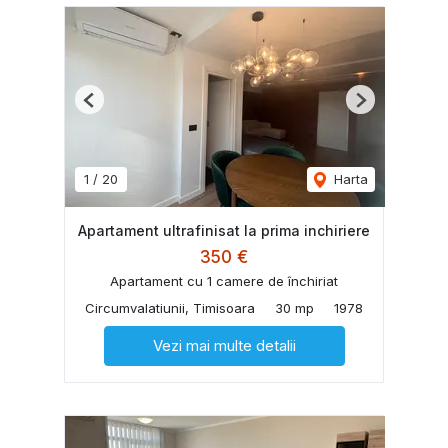
Previous
Next
1
/
20
Harta
Apartament ultrafinisat la prima inchiriere
350 €
Apartament cu 1 camere de închiriat
Circumvalatiunii, Timisoara
30 mp
1978
Vezi mai multe detalii