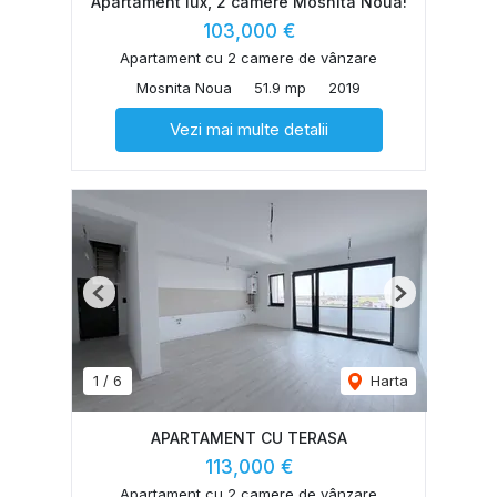
Apartament lux, 2 camere Mosnita Noua!
103,000 €
Apartament cu 2 camere de vânzare
Mosnita Noua
51.9 mp
2019
Vezi mai multe detalii
Previous
Next
1
/
6
Harta
APARTAMENT CU TERASA
113,000 €
Apartament cu 2 camere de vânzare