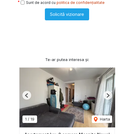
Sunt de acord cu
politica de confidențialitate
Solicită vizionare
Te-ar putea interesa și:
Previous
Next
1
/
19
Harta