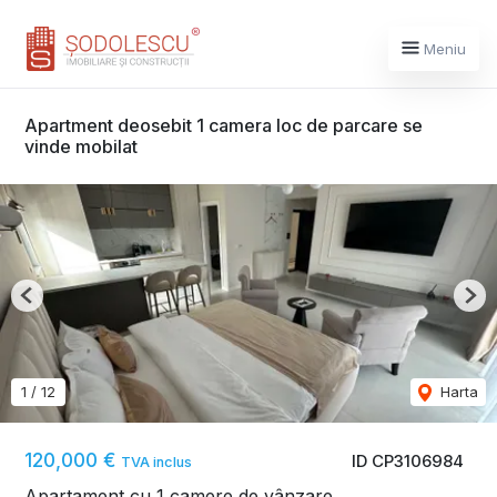
Meniu
Apartment deosebit 1 camera loc de parcare se
vinde mobilat
Previous
Nex
1
/
12
Harta
120,000 €
ID CP3106984
TVA inclus
Apartament cu 1 camere de vânzare