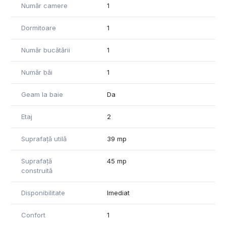
Număr camere
1
Avantaje și Dotări
• Mobilat și Utilat Complet: Interiorul este amenajat modern,
Dormitoare
1
cu accent pe funcționalitate. Bucătăria este echipată cu
electrocasnicele necesare, iar spațiile de depozitare sunt
Număr bucătării
1
bine gândite.
• Localizare Excelentă: Situat în imediata proximitate a
Număr băi
1
punctelor de interes major:
• Shopping: Iulius Town (la câteva minute distanță),
Geam la baie
Da
supermarketuri (Lidl, Kaufland, Profi).
• Relaxare: Parcuri, săli de fitness și restaurante în
vecinătate.
Etaj
2
• Transport: Acces facil la mijloacele de transport în comun și
conexiune rapidă către zona centrală sau ieșirile din oraș.
Suprafață utilă
39 mp
Condiții de Închiriere
Suprafață
45 mp
• Disponibilitate: Imediată.
construită
Disponibilitate
Imediat
Confort
1