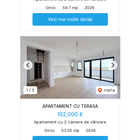
Giroc
59.7 mp
2026
Vezi mai multe detalii
Previous
Next
1
/
5
Harta
APARTAMENT CU TERASA
102,000 €
Apartament cu 2 camere de vânzare
Giroc
53.55 mp
2026