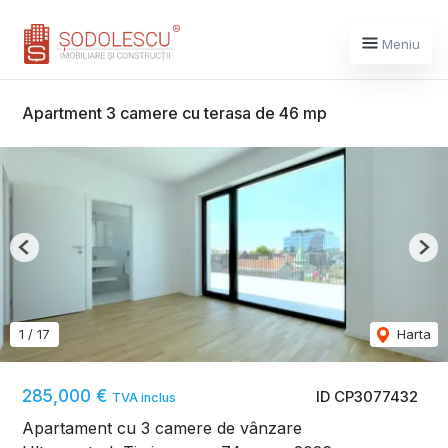
Meniu
Apartment 3 camere cu terasa de 46 mp
Previous
Nex
1
/
17
Harta
285,000 €
ID CP3077432
TVA inclus
Apartament cu 3 camere de vânzare