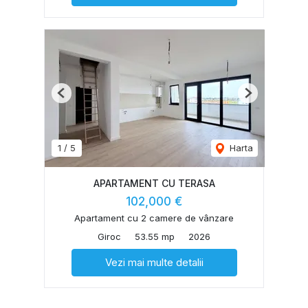
Previous
Next
1
/
5
Harta
APARTAMENT CU TERASA
102,000 €
Apartament cu 2 camere de vânzare
Giroc
53.55 mp
2026
Vezi mai multe detalii