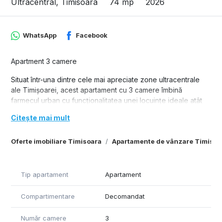
Ultracentral, Timisoara
74 mp
2026
WhatsApp
Facebook
Apartment 3 camere
Situat într-una dintre cele mai apreciate zone ultracentrale
ale Timișoarei, acest apartament cu 3 camere îmbină
farmecul urban cu funcționalitatea unei locuințe ideale atât
pentru rezidență, cât și pentru investiție. Proprietatea
Citește mai mult
beneficiază de o compartimentare practică și luminoasă,
oferind un ambient confortabil și elegant, potrivit unui stil de
Oferte imobiliare Timisoara
Apartamente de vânzare Timisoa
viață modern.
Spațiile interioare sunt generoase și bine organizate, cu
camere luminoase, bucătărie funcțională și finisaje atent
Tip apartament
Apartament
alese, care contribuie la un plus de confort și rafinament.
Poziționarea excelentă oferă acces rapid către principalele
Compartimentare
Decomandat
puncte de interes ale orașului – Piața Victoriei, restaurante,
cafenele, instituții de învățământ, zone culturale și mijloace
Număr camere
3