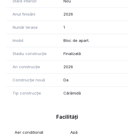
Stare interior
Nou
Anul finisării
2026
Număr terase
1
Imobil
Bloc de apart.
Stadiu construcție
Finalizată
An construcție
2026
Construcție nouă
Da
Tip construcție
Cărămidă
Facilități
Aer condiționat
Apă