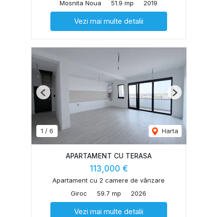
Mosnita Noua
51.9 mp
2019
Vezi mai multe detalii
Previous
Next
1
/
6
Harta
APARTAMENT CU TERASA
113,000 €
Apartament cu 2 camere de vânzare
Giroc
59.7 mp
2026
Vezi mai multe detalii