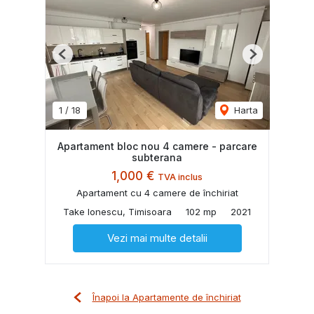
Previous
Next
1
/
18
Harta
Apartament bloc nou 4 camere - parcare
subterana
1,000 €
TVA inclus
Apartament cu 4 camere de închiriat
Take Ionescu, Timisoara
102 mp
2021
Vezi mai multe detalii
Înapoi la Apartamente de închiriat