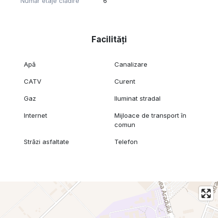
Număr etaje clădire
6
Facilități
Apă
Canalizare
CATV
Curent
Gaz
Iluminat stradal
Internet
Mijloace de transport în
comun
Străzi asfaltate
Telefon