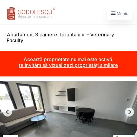
Meniu
Apartament 3 camere Torontalului - Veterinary
Faculty
Această proprietate nu mai este activă,
te invităm să vizualizezi proprietăți similare
Previous
Nex