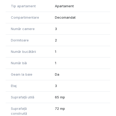
35 / luna in plus la chirie pentru parcare subterana
Tip apartament
Apartament
Compartimentare
Decomandat
Număr camere
3
Dormitoare
2
Număr bucătării
1
Număr băi
1
Geam la baie
Da
Etaj
3
Suprafață utilă
65 mp
Suprafață
72 mp
construită