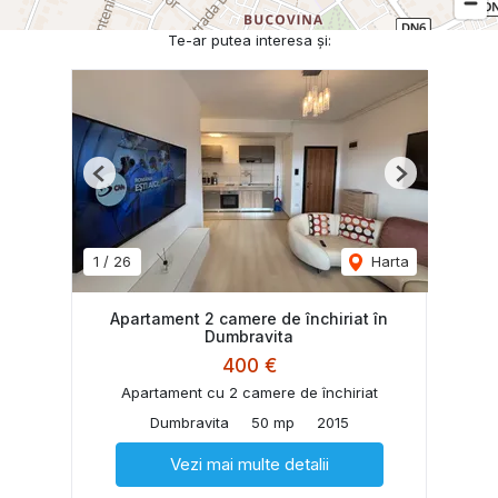
Te-ar putea interesa și:
Previous
Next
1
/
26
Harta
Apartament 2 camere de închiriat în
Dumbravita
400 €
Apartament cu 2 camere de închiriat
Dumbravita
50 mp
2015
Vezi mai multe detalii