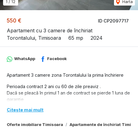
1
/
12
Harta
550 €
ID CP2097717
Apartament cu 3 camere de închiriat
Torontalului, Timisoara
65 mp
2024
WhatsApp
Facebook
Apartament 3 camere zona Torontalului la prima închiriere
Perioada contract 2 ani cu 60 de zile preaviz .
Dacă se pleacă în primul 1 an de contract se pierde 1 luna de
garanție
Citește mai mult
La semnare se achita 2 luni garantie sau 3 luni garantie dacă
sunt animale ( doar de talie mică și medie se accepta ).
Oferte imobiliare Timisoara
Apartamente de închiriat Timiso
Loc de parcare exterior sau în subteran se achita extra cost .
20 euro / luna in plus la chirie pentru parcare externa