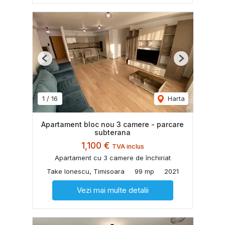
Previous
Next
1
/
16
Harta
Apartament bloc nou 3 camere - parcare
subterana
1,100 €
TVA inclus
Apartament cu 3 camere de închiriat
Take Ionescu, Timisoara
99 mp
2021
Vezi mai multe detalii